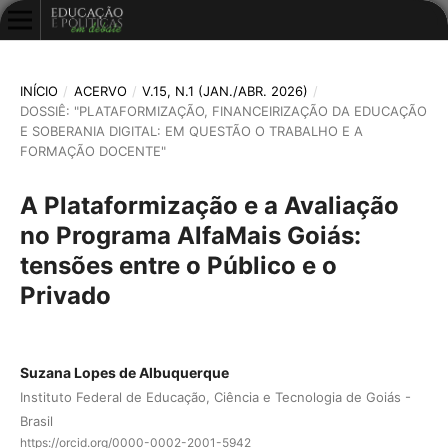
INÍCIO
/
ACERVO
/
V.15, N.1 (JAN./ABR. 2026)
/
DOSSIÊ: "PLATAFORMIZAÇÃO, FINANCEIRIZAÇÃO DA EDUCAÇÃO
E SOBERANIA DIGITAL: EM QUESTÃO O TRABALHO E A
FORMAÇÃO DOCENTE"
A Plataformização e a Avaliação
no Programa AlfaMais Goiás:
tensões entre o Público e o
Privado
Suzana Lopes de Albuquerque
Instituto Federal de Educação, Ciência e Tecnologia de Goiás -
Brasil
https://orcid.org/0000-0002-2001-5942