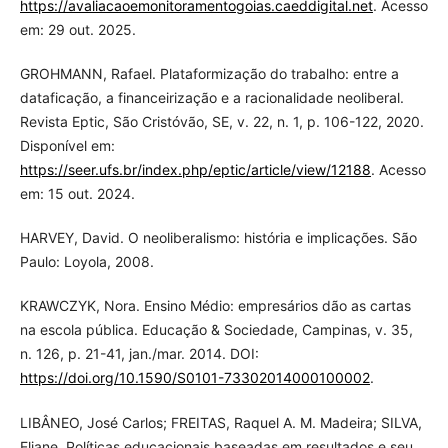
https://avaliacaoemonitoramentogoias.caeddigital.net
. Acesso
em: 29 out. 2025.
GROHMANN, Rafael. Plataformização do trabalho: entre a
dataficação, a financeirização e a racionalidade neoliberal.
Revista Eptic, São Cristóvão, SE, v. 22, n. 1, p. 106-122, 2020.
Disponível em:
https://seer.ufs.br/index.php/eptic/article/view/12188
. Acesso
em: 15 out. 2024.
HARVEY, David. O neoliberalismo: história e implicações. São
Paulo: Loyola, 2008.
KRAWCZYK, Nora. Ensino Médio: empresários dão as cartas
na escola pública. Educação & Sociedade, Campinas, v. 35,
n. 126, p. 21-41, jan./mar. 2014. DOI:
https://doi.org/10.1590/S0101-73302014000100002
.
LIBÂNEO, José Carlos; FREITAS, Raquel A. M. Madeira; SILVA,
Eliane. Políticas educacionais baseadas em resultados e seu