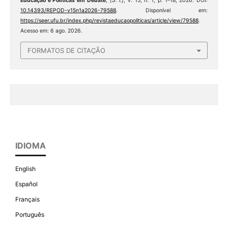
Educação e Políticas em Debate
,
[S. l.]
, v. 15, n. 1, p. 1–18, 2026. DOI:
10.14393/REPOD-v15n1a2026-79588
. Disponível em:
https://seer.ufu.br/index.php/revistaeducaopoliticas/article/view/79588
.
Acesso em: 6 ago. 2026.
FORMATOS DE CITAÇÃO
IDIOMA
English
Español
Français
Português