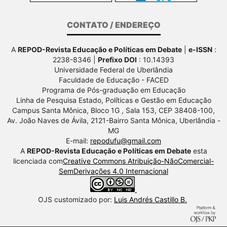
CONTATO / ENDEREÇO
A
REPOD-Revista Educação e Políticas em Debate
|
e-ISSN
:
2238-8346 |
Prefixo DOI
: 10.14393
Universidade Federal de Uberlândia
Faculdade de Educação - FACED
Programa de Pós-graduação em Educação
Linha de Pesquisa Estado, Políticas e Gestão em Educação
Campus Santa Mônica, Bloco 1G , Sala 153, CEP 38408-100,
Av.
João Naves de Ávila, 2121-Bairro Santa Mônica, Uberlândia -
MG
E-mail:
repodufu@gmail.com
A
REPOD-Revista Educação e Políticas em Debate
esta
licenciada com
Creative Commons Atribuição-NãoComercial-
SemDerivações 4.0 Internacional
OJS customizado por:
Luis Andrés Castillo B.