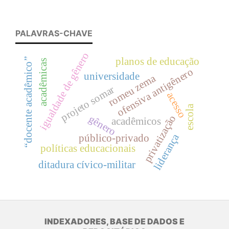
PALAVRAS-CHAVE
igualdade de gênero
planos de educação
“docente acadêmico”
acadêmicas
ofensiva antigênero
universidade
romeu zema
projeto somar
acesso
escola
privatização
gênero
acadêmicos
liderança
público-privado
políticas educacionais
ditadura cívico-militar
INDEXADORES, BASE DE DADOS E