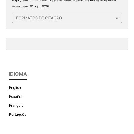
https://seer.ufu.br/index.php/revistaeducaopoliticas/article/view/78557
.
Acesso em: 10 ago. 2026.
FORMATOS DE CITAÇÃO
IDIOMA
English
Español
Français
Português