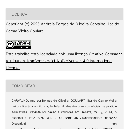
LICENÇA
Copyright (c) 2025 Andreia Borges de Oliveira Carvalho, Ilsa do
Carmo Vieira Goulart
Este trabalho está licenciado sob uma licença
Creative Commons
Attribution-NonCommercial-NoDerivatives 4.0 International
License
.
COMO CITAR
CARVALHO, Andreia Borges de Oliveira; GOULART, Ilsa do Carmo Vieira.
Leitura literária na Educação Infantil: dos documentos oficiais às práticas
educativas.
Revista Educação e Políticas em Debate
,
[S. l.]
, v. 14, n.
Especial, p. 1–22, 2025. DOI:
10.14393/REPOD-v14nEspeciala2025-78557
.
Disponível em: