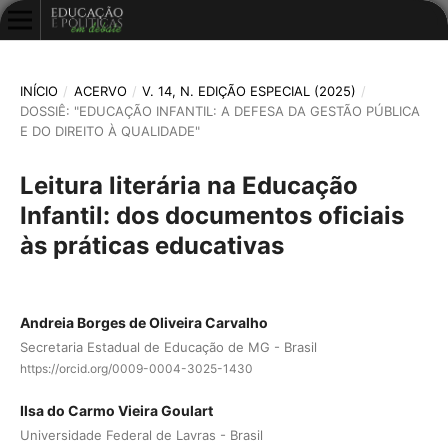
INÍCIO
/
ACERVO
/
V. 14, N. EDIÇÃO ESPECIAL (2025)
/
DOSSIÊ: "EDUCAÇÃO INFANTIL: A DEFESA DA GESTÃO PÚBLICA
E DO DIREITO À QUALIDADE"
Leitura literária na Educação
Infantil: dos documentos oficiais
às práticas educativas
Andreia Borges de Oliveira Carvalho
Secretaria Estadual de Educação de MG - Brasil
https://orcid.org/0009-0004-3025-1430
Ilsa do Carmo Vieira Goulart
Universidade Federal de Lavras - Brasil