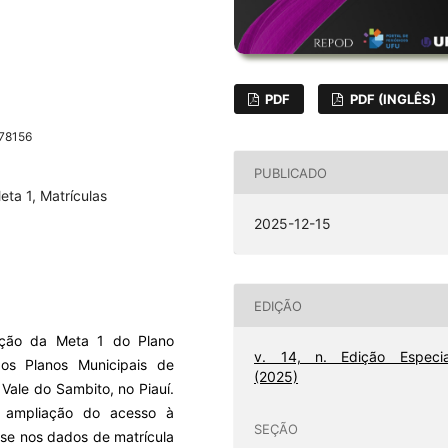
PDF
PDF (INGLÊS)
-78156
PUBLICADO
eta 1, Matrículas
2025-12-15
EDIÇÃO
tação da Meta 1 do Plano
v. 14, n. Edição Especia
s Planos Municipais de
(2025)
Vale do Sambito, no Piauí.
 ampliação do acesso à
SEÇÃO
ase nos dados de matrícula