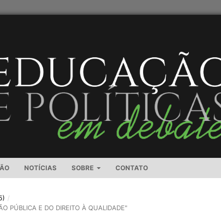
SÃO
NOTÍCIAS
SOBRE
CONTATO
5)
/
ÃO PÚBLICA E DO DIREITO À QUALIDADE"