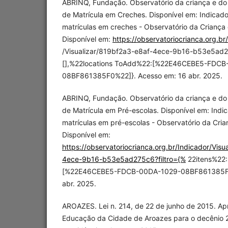
ABRINQ, Fundação. Observatório da criança e do
de Matrícula em Creches. Disponível em: Indicado
matrículas em creches - Observatório da Criança
Disponível em:
https://observatoriocrianca.org.br
/Visualizar/819bf2a3-e8af-4ece-9b16-b53e5ad27
[],%22locations ToAdd%22:[%22E46CEBE5-FDCB
08BF861385F0%22]}. Acesso em: 16 abr. 2025.
ABRINQ, Fundação. Observatório da criança e do
de Matrícula em Pré-escolas. Disponível em: Indic
matrículas em pré-escolas - Observatório da Cria
Disponível em:
https://observatoriocrianca.org.br/Indicador/Vis
4ece-9b16-b53e5ad275c6?filtro={%
22itens%22:
[%22E46CEBE5-FDCB-00DA-1029-08BF861385F0%
abr. 2025.
AROAZES. Lei n. 214, de 22 de junho de 2015. Ap
Educação da Cidade de Aroazes para o decênio 