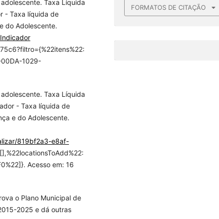
 adolescente. Taxa Líquida
FORMATOS DE CITAÇÃO
r - Taxa líquida de
 e do Adolescente.
/Indicador
5c6?filtro={%22itens%22:
-00DA-1029-
 adolescente. Taxa Líquida
ador - Taxa líquida de
nça e do Adolescente.
ualizar/819bf2a3-e8af-
[],%22locationsToAdd%22:
22]}. Acesso em: 16
rova o Plano Municipal de
2015-2025 e dá outras