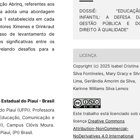
ção Abrinq, referentes aos
DOSSIÊ: "EDUCAÇÃ
sa adota uma abordagem
INFANTIL: A DEFESA D
ta 1 estabelecida em cada
GESTÃO PÚBLICA E D
utores Ximenes e Grinkraut
DIREITO À QUALIDADE"
esso de levantamento de
 significativas entre os
velando desafios para a
LICENÇA
Copyright (c) 2025 Isabel Cristina
Silva Fontineles, Mary Gracy e Silv
Lima, Gerlãndia Amorim da Silva,
Karinne Williams Silva Lemos
 Estadual do Piauí - Brasil
o Piauí (UFPI). Professora
Este trabalho está licenciado sob
 Educação, Comunicação e
licença
Creative Commons
PI), Campus Clóvis Moura.
Attribution-NonCommercial-
iauí, (PI) Brasil.
NoDerivatives 4.0 International