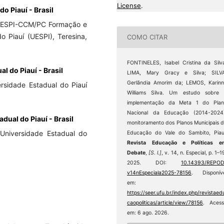
License
.
o Piauí - Brasil
UESPI-CCM/PC Formação e
 Piauí (UESPI), Teresina,
COMO CITAR
FONTINELES, Isabel Cristina da Silv
l do Piauí - Brasil
LIMA, Mary Gracy e Silva; SILVA
Gerlãndia Amorim da; LEMOS, Karin
rsidade Estadual do Piauí
Williams Silva. Um estudo sobre 
implementação da Meta 1 do Plan
Nacional da Educação (2014-2024)
dual do Piauí - Brasil
monitoramento dos Planos Municipais 
niversidade Estadual do
Educação do Vale do Sambito, Piau
Revista Educação e Políticas e
Debate
,
[S. l.]
, v. 14, n. Especial, p. 1–1
2025. DOI:
10.14393/REPOD
v14nEspeciala2025-78156
. Disponív
em:
https://seer.ufu.br/index.php/revistaed
caopoliticas/article/view/78156
. Acess
em: 6 ago. 2026.