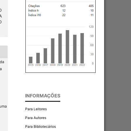
O
A
O
 da
a
INFORMAÇÕES
 uma
Para Leitores
Para Autores
Para Bibliotecários