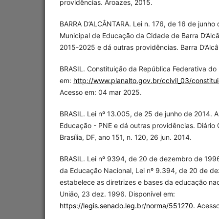
providências. Aroazes, 2015.
BARRA D’ALCÂNTARA. Lei n. 176, de 16 de junho 
Municipal de Educação da Cidade de Barra D’Alcâ
2015-2025 e dá outras providências. Barra D’Alcâ
BRASIL. Constituição da República Federativa do 
em:
http://www.planalto.gov.br/ccivil_03/constitu
Acesso em: 04 mar 2025.
BRASIL. Lei nº 13.005, de 25 de junho de 2014. 
Educação - PNE e dá outras providências. Diário O
Brasília, DF, ano 151, n. 120, 26 jun. 2014.
BRASIL. Lei nº 9394, de 20 de dezembro de 1996.
da Educação Nacional, Lei nº 9.394, de 20 de d
estabelece as diretrizes e bases da educação naci
União, 23 dez. 1996. Disponível em:
https://legis.senado.leg.br/norma/551270
. Acesso