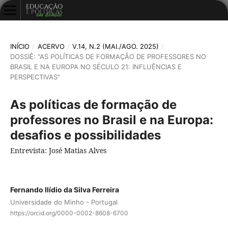
INÍCIO
/
ACERVO
/
V.14, N.2 (MAI./AGO. 2025)
/
DOSSIÊ: "AS POLÍTICAS DE FORMAÇÃO DE PROFESSORES NO
BRASIL E NA EUROPA NO SÉCULO 21: INFLUÊNCIAS E
PERSPECTIVAS"
As políticas de formação de
professores no Brasil e na Europa:
desafios e possibilidades
Entrevista: José Matias Alves
Fernando Ilídio da Silva Ferreira
Universidade do Minho - Portugal
https://orcid.org/0000-0002-8608-6700