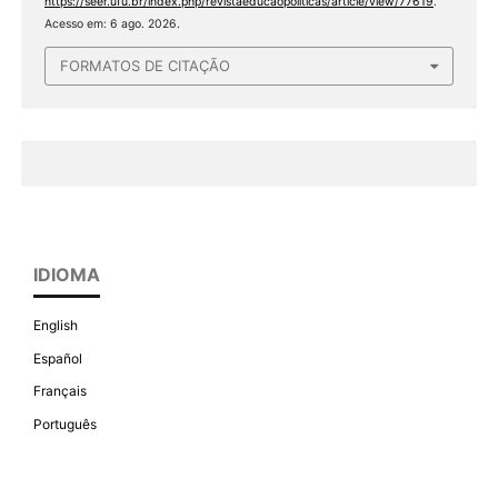
https://seer.ufu.br/index.php/revistaeducaopoliticas/article/view/77619
.
Acesso em: 6 ago. 2026.
FORMATOS DE CITAÇÃO
IDIOMA
English
Español
Français
Português