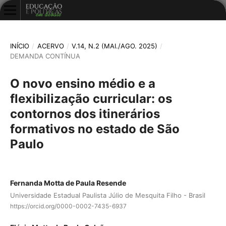
INÍCIO
/
ACERVO
/
V.14, N.2 (MAI./AGO. 2025)
/
DEMANDA CONTÍNUA
O novo ensino médio e a
flexibilização curricular: os
contornos dos itinerários
formativos no estado de São
Paulo
Fernanda Motta de Paula Resende
Universidade Estadual Paulista Júlio de Mesquita Filho - Brasil
https://orcid.org/0000-0002-7435-6937