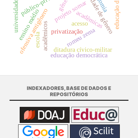
igualdade de gênero
educação digital
público-privado
gênero
projeto somar
universidade
ofensiva antigênero
ensino médio
acadêmicas
acesso
acadêmicos
romeu zema
privatização
escola
ditadura cívico-militar
educação democrática
INDEXADORES, BASE DE DADOS E
REPOSITÓRIOS