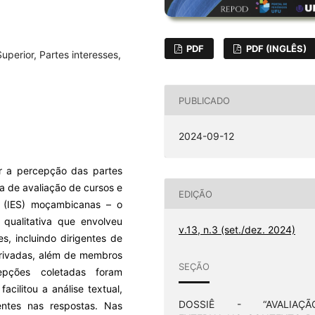
PDF
PDF (INGLÊS)
uperior, Partes interesses,
PUBLICADO
2024-09-12
ar a percepção das partes
a de avaliação de cursos e
EDIÇÃO
r (IES) moçambicanas – o
 qualitativa que envolveu
v.13, n.3 (set./dez. 2024)
s, incluindo dirigentes de
 privadas, além de membros
SEÇÃO
epções coletadas foram
cilitou a análise textual,
DOSSIÊ - “AVALIAÇÃ
rentes nas respostas. Nas