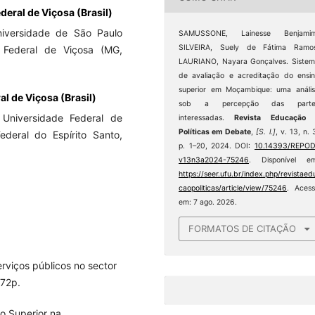
deral de Viçosa (Brasil)
iversidade de São Paulo
SAMUSSONE, Lainesse Benjamim
SILVEIRA, Suely de Fátima Ramos
 Federal de Viçosa (MG,
LAURIANO, Nayara Gonçalves. Siste
de avaliação e acreditação do ensi
superior em Moçambique: uma análi
l de Viçosa (Brasil)
sob a percepção das parte
Universidade Federal de
interessadas.
Revista Educação 
Políticas em Debate
,
[S. l.]
, v. 13, n. 
ederal do Espírito Santo,
p. 1–20, 2024. DOI:
10.14393/REPOD
v13n3a2024-75246
. Disponível em
https://seer.ufu.br/index.php/revistaed
caopoliticas/article/view/75246
. Aces
em: 7 ago. 2026.
FORMATOS DE CITAÇÃO
rviços públicos no sector
172p.
o Superior na