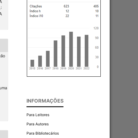
A
:
A
ção
 uma
INFORMAÇÕES
Para Leitores
Para Autores
Para Bibliotecários