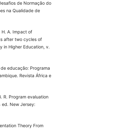
 Desafios de Normação do
ões na Qualidade de
H. A. Impact of
s after two cycles of
y in Higher Education, v.
cas de educação: Programa
mbique. Revista África e
. R. Program evaluation
4 ed. New Jersey:
sentation Theory From