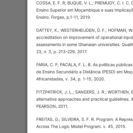
COSSA, E. F. R; BUQUE, V. L.; PREMUGY, C. I. C.
Ensino Superior em Moçambique e suas Implicaç
Ensino. Forges, p.1-11, 2019.
DATTEY, K.; WESTERHEIJDEN, D. F.; HOFMAN, W. 
accreditation on improvement of operational input
assessments in some Ghanaian universities. Qualit
23, n. 3, p. 213-229, 2017.
FARIA, C. F; PACALA, F. L. B. As políticas públi
de Ensino Secundário a Distância (PESD) em Moça
Africanidades, v. 34, p. 1-15, 2020.
FITZPATRICK, J. L.; SANDERS, J. R.; WORTHEN, B
alternative approaches and practical guidelines. 
PEARSON, 2011.
FREITAS, G.; SILVEIRA, S. F. R. Program: A Repre
Across The Logic Model Program. v. 45, 2015.