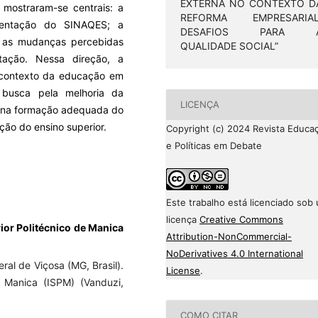
EXTERNA NO CONTEXTO D
mostraram-se centrais: a
REFORMA EMPRESARIAL
entação do SINAQES; a
DESAFIOS PARA 
; as mudanças percebidas
QUALIDADE SOCIAL”
tação. Nessa direção, a
 contexto da educação em
busca pela melhoria da
LICENÇA
os, na formação adequada do
ção do ensino superior.
Copyright (c) 2024 Revista Educa
e Políticas em Debate
Este trabalho está licenciado sob
licença
Creative Commons
ior Politécnico de Manica
Attribution-NonCommercial-
NoDerivatives 4.0 International
al de Viçosa (MG, Brasil).
License
.
e Manica (ISPM) (Vanduzi,
COMO CITAR