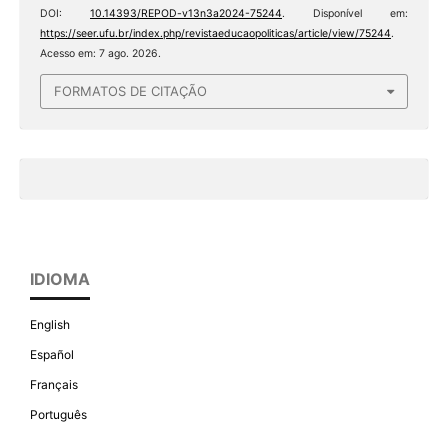
DOI:
10.14393/REPOD-v13n3a2024-75244
. Disponível em:
https://seer.ufu.br/index.php/revistaeducaopoliticas/article/view/75244
.
Acesso em: 7 ago. 2026.
FORMATOS DE CITAÇÃO
IDIOMA
English
Español
Français
Português