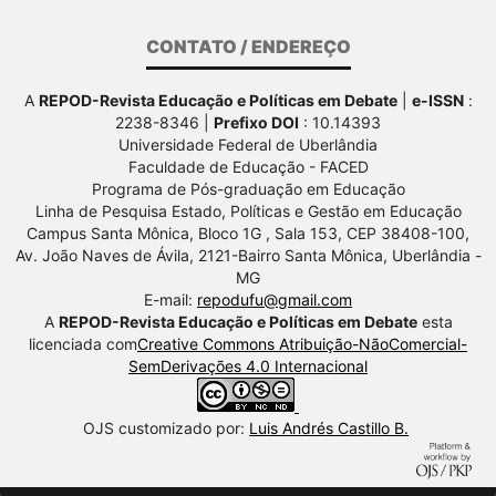
CONTATO / ENDEREÇO
A
REPOD-Revista Educação e Políticas em Debate
|
e-ISSN
:
2238-8346 |
Prefixo DOI
: 10.14393
Universidade Federal de Uberlândia
Faculdade de Educação - FACED
Programa de Pós-graduação em Educação
Linha de Pesquisa Estado, Políticas e Gestão em Educação
Campus Santa Mônica, Bloco 1G , Sala 153, CEP 38408-100,
Av.
João Naves de Ávila, 2121-Bairro Santa Mônica, Uberlândia -
MG
E-mail:
repodufu@gmail.com
A
REPOD-Revista Educação e Políticas em Debate
esta
licenciada com
Creative Commons Atribuição-NãoComercial-
SemDerivações 4.0 Internacional
OJS customizado por:
Luis Andrés Castillo B.