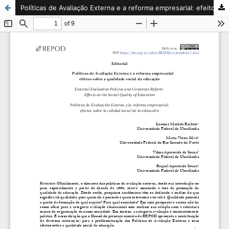
Políticas de Avaliação Externa e a reforma empresarial: efeitos sobre a qualidade social da educação