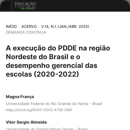
INÍCIO
/
ACERVO
/
V.14, N.1 (JAN./ABR. 2025)
/
DEMANDA CONTÍNUA
A execução do PDDE na região
Nordeste do Brasil e o
desempenho gerencial das
escolas (2020-2022)
Magna França
Universidade Federal do Rio Grande do Norte - Brasil
https://orcid.org/0000-0002-4756-0991
Vitor Sergio Almeida
Universidade do Estado Minas Gerais - Brasil