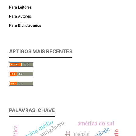
Para Leitores
Para Autores
Para Bibliotecários
ARTIGOS MAIS RECENTES
PALAVRAS-CHAVE
ensino médio
ofensiva antigênero
américa do sul
escola