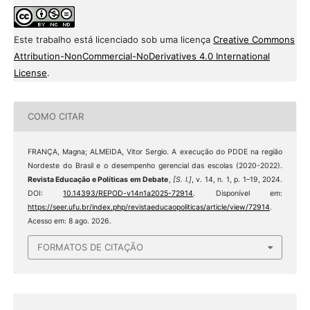
Este trabalho está licenciado sob uma licença
Creative Commons
Attribution-NonCommercial-NoDerivatives 4.0 International
License
.
COMO CITAR
FRANÇA, Magna; ALMEIDA, Vitor Sergio. A execução do PDDE na região
Nordeste do Brasil e o desempenho gerencial das escolas (2020-2022).
Revista Educação e Políticas em Debate
,
[S. l.]
, v. 14, n. 1, p. 1–19, 2024.
DOI:
10.14393/REPOD-v14n1a2025-72914
. Disponível em:
https://seer.ufu.br/index.php/revistaeducaopoliticas/article/view/72914
.
Acesso em: 8 ago. 2026.
FORMATOS DE CITAÇÃO