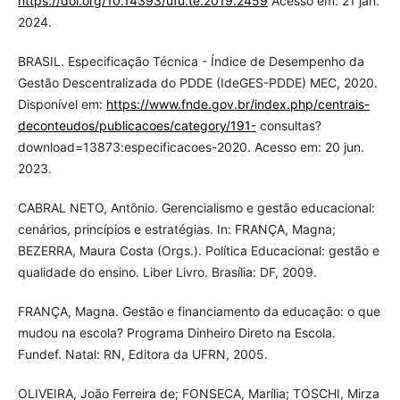
https://doi.org/10.14393/ufu.te.2019.2459
Acesso em: 21 jan.
2024.
BRASIL. Especificação Técnica - Índice de Desempenho da
Gestão Descentralizada do PDDE (IdeGES-PDDE) MEC, 2020.
Disponível em:
https://www.fnde.gov.br/index.php/centrais-
deconteudos/publicacoes/category/191-
consultas?
download=13873:especificacoes-2020. Acesso em: 20 jun.
2023.
CABRAL NETO, Antônio. Gerencialismo e gestão educacional:
cenários, princípios e estratégias. In: FRANÇA, Magna;
BEZERRA, Maura Costa (Orgs.). Política Educacional: gestão e
qualidade do ensino. Liber Livro. Brasília: DF, 2009.
FRANÇA, Magna. Gestão e financiamento da educação: o que
mudou na escola? Programa Dinheiro Direto na Escola.
Fundef. Natal: RN, Editora da UFRN, 2005.
OLIVEIRA, João Ferreira de; FONSECA, Marília; TOSCHI, Mirza