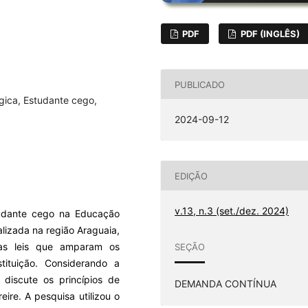
PDF
PDF (INGLÊS)
PUBLICADO
gica, Estudante cego,
2024-09-12
EDIÇÃO
v.13, n.3 (set./dez. 2024)
tudante cego na Educação
alizada na região Araguaia,
 as leis que amparam os
SEÇÃO
tituição. Considerando a
 discute os princípios de
DEMANDA CONTÍNUA
ire. A pesquisa utilizou o