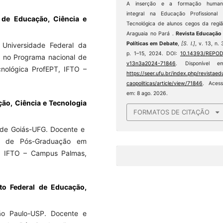
A inserção e a formação human
integral na Educação Profissional
l de Educação, Ciência e
Tecnológica de alunos cegos da regi
Araguaia no Pará .
Revista Educação
Políticas em Debate
,
[S. l.]
, v. 13, n. 
a Universidade Federal da
p. 1–15, 2024. DOI:
10.14393/REPOD
e no Programa nacional de
v13n3a2024-71846
. Disponível em
nológica ProfEPT, IFTO –
https://seer.ufu.br/index.php/revistaed
caopoliticas/article/view/71846
. Aces
em: 8 ago. 2026.
ção, Ciência e Tecnologia
FORMATOS DE CITAÇÃO
 de Goiás-UFG. Docente e
l de Pós-Graduação em
T, IFTO – Campus Palmas,
to Federal de Educação,
ão Paulo-USP. Docente e