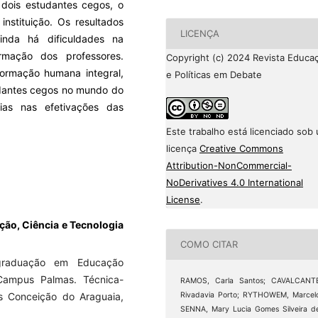
 dois estudantes cegos, o
nstituição. Os resultados
LICENÇA
nda há dificuldades na
rmação dos professores.
Copyright (c) 2024 Revista Educa
ormação humana integral,
e Políticas em Debate
udantes cegos no mundo do
ias nas efetivações das
Este trabalho está licenciado sob
licença
Creative Commons
Attribution-NonCommercial-
NoDerivatives 4.0 International
License
.
ção, Ciência e Tecnologia
COMO CITAR
graduação em Educação
/Campus Palmas. Técnica-
RAMOS, Carla Santos; CAVALCANTE
Rivadavia Porto; RYTHOWEM, Marcel
 Conceição do Araguaia,
SENNA, Mary Lucia Gomes Silveira d