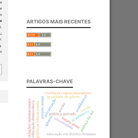
a
 e
ão
ARTIGOS MAIS RECENTES
 e
3,
-
:
u
so
PALAVRAS-CHAVE
violência contra educadores
acadêmicas
igualdade de gênero
projeto somar
privatização
relações internacionais
educação democrática
políticas educacionais
acesso
escola
acadêmicos
américa do sul
público-privado
gênero
romeu zema
universidade
educação em direitos humano