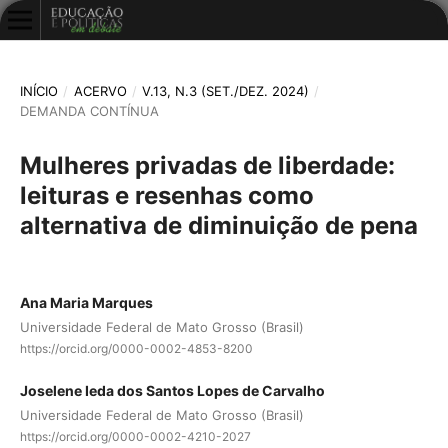
INÍCIO
/
ACERVO
/
V.13, N.3 (SET./DEZ. 2024)
/
DEMANDA CONTÍNUA
Mulheres privadas de liberdade:
leituras e resenhas como
alternativa de diminuição de pena
Ana Maria Marques
Universidade Federal de Mato Grosso (Brasil)
https://orcid.org/0000-0002-4853-8200
Joselene Ieda dos Santos Lopes de Carvalho
Universidade Federal de Mato Grosso (Brasil)
https://orcid.org/0000-0002-4210-2027