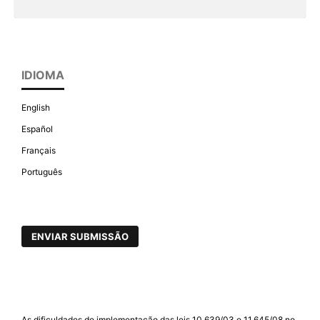
IDIOMA
English
Español
Français
Português
ENVIAR SUBMISSÃO
As dificuldades de implementação das leis 10.639/03 e 11.645/08 no