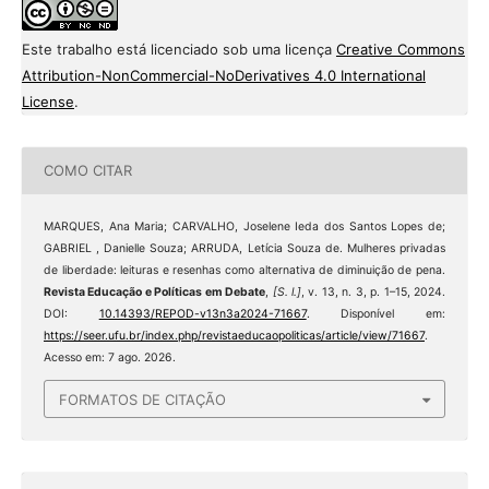
Este trabalho está licenciado sob uma licença
Creative Commons
Attribution-NonCommercial-NoDerivatives 4.0 International
License
.
COMO CITAR
MARQUES, Ana Maria; CARVALHO, Joselene Ieda dos Santos Lopes de;
GABRIEL , Danielle Souza; ARRUDA, Letícia Souza de. Mulheres privadas
de liberdade: leituras e resenhas como alternativa de diminuição de pena.
Revista Educação e Políticas em Debate
,
[S. l.]
, v. 13, n. 3, p. 1–15, 2024.
DOI:
10.14393/REPOD-v13n3a2024-71667
. Disponível em:
https://seer.ufu.br/index.php/revistaeducaopoliticas/article/view/71667
.
Acesso em: 7 ago. 2026.
FORMATOS DE CITAÇÃO