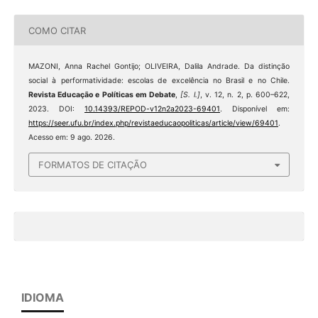
COMO CITAR
MAZONI, Anna Rachel Gontijo; OLIVEIRA, Dalila Andrade. Da distinção
social à performatividade: escolas de excelência no Brasil e no Chile.
Revista Educação e Políticas em Debate
,
[S. l.]
, v. 12, n. 2, p. 600–622,
2023. DOI:
10.14393/REPOD-v12n2a2023-69401
. Disponível em:
https://seer.ufu.br/index.php/revistaeducaopoliticas/article/view/69401
.
Acesso em: 9 ago. 2026.
FORMATOS DE CITAÇÃO
IDIOMA