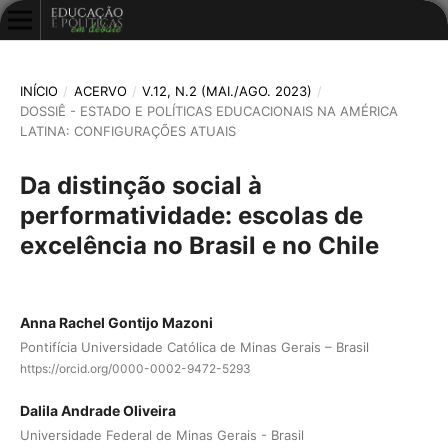
INÍCIO
/
ACERVO
/
V.12, N.2 (MAI./AGO. 2023)
/
DOSSIÊ - ESTADO E POLÍTICAS EDUCACIONAIS NA AMÉRICA
LATINA: CONFIGURAÇÕES ATUAIS
Da distinção social à
performatividade: escolas de
excelência no Brasil e no Chile
Anna Rachel Gontijo Mazoni
Pontifícia Universidade Católica de Minas Gerais – Brasil
https://orcid.org/0000-0002-9472-5293
Dalila Andrade Oliveira
Universidade Federal de Minas Gerais - Brasil