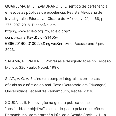
QUARESMA, M. L.; ZAMORANO, L. El sentido de pertenencia
en escuelas públicas de excelencia. Revista Mexicana de
Investigación Educativa, Cidade do México, v. 21, n. 68, p.
275–297, 2016. Disponível em:
https://www.scielo.org.mx/scielo.php?
script=sci_arttext&pid=S1405-
66662016000100275&lng=es&nrm=iso
. Acesso em: 7 jan.
2023.
SALAMA, P.; VALIER, J. Pobrezas e desigualdades no Terceiro
Mundo. São Paulo: Nobel, 1997.
SILVA, A. G. A. Ensino (em tempo) integral: as propostas
oficiais na dinâmica do real. Tese (Doutorado em Educação) -
Universidade Federal de Pernambuco, Recife, 2016.
SOUSA, J. R. F. Inovação na gestão pública como
“possibilidade objetiva”: o caso do pacto pela educação de
Pernambuco. Administração Pública e Gestão Social, v.11, n.