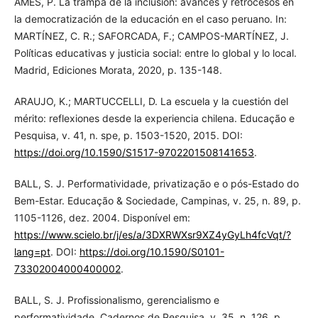
AMES, P. La trampa de la inclusión: avances y retrocesos en
la democratización de la educación en el caso peruano. In:
MARTÍNEZ, C. R.; SAFORCADA, F.; CAMPOS-MARTÍNEZ, J.
Políticas educativas y justicia social: entre lo global y lo local.
Madrid, Ediciones Morata, 2020, p. 135-148.
ARAUJO, K.; MARTUCCELLI, D. La escuela y la cuestión del
mérito: reflexiones desde la experiencia chilena. Educação e
Pesquisa, v. 41, n. spe, p. 1503-1520, 2015. DOI:
https://doi.org/10.1590/S1517-9702201508141653
.
BALL, S. J. Performatividade, privatização e o pós-Estado do
Bem-Estar. Educação & Sociedade, Campinas, v. 25, n. 89, p.
1105-1126, dez. 2004. Disponível em:
https://www.scielo.br/j/es/a/3DXRWXsr9XZ4yGyLh4fcVqt/?
lang=pt
. DOI:
https://doi.org/10.1590/S0101-
73302004000400002
.
BALL, S. J. Profissionalismo, gerencialismo e
performatividade. Cadernos de Pesquisa, v. 35, n. 126, p.