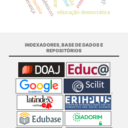
autonomia
acadêmicos
liderança
educação democrática
INDEXADORES, BASE DE DADOS E
REPOSITÓRIOS