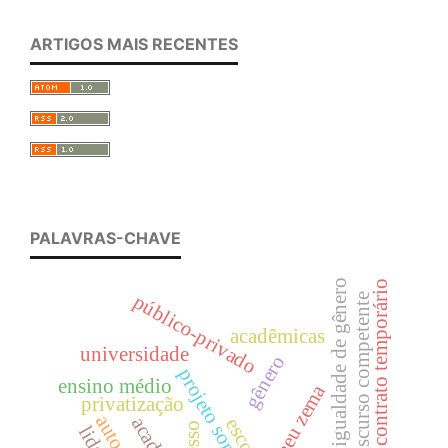
ARTIGOS MAIS RECENTES
PALAVRAS-CHAVE
igualdade de gênero
contrato temporário
público-privado
discurso competente
acadêmicas
universidade
gênero
projeto somar
ensino médio
romeu zema
privatização
escola
acesso