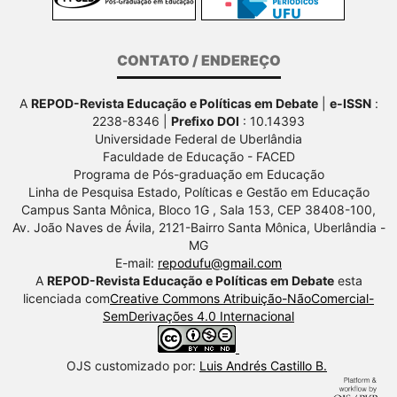
CONTATO / ENDEREÇO
A
REPOD-Revista Educação e Políticas em Debate
|
e-ISSN
:
2238-8346 |
Prefixo DOI
: 10.14393
Universidade Federal de Uberlândia
Faculdade de Educação - FACED
Programa de Pós-graduação em Educação
Linha de Pesquisa Estado, Políticas e Gestão em Educação
Campus Santa Mônica, Bloco 1G , Sala 153, CEP 38408-100,
Av.
João Naves de Ávila, 2121-Bairro Santa Mônica, Uberlândia -
MG
E-mail:
repodufu@gmail.com
A
REPOD-Revista Educação e Políticas em Debate
esta
licenciada com
Creative Commons Atribuição-NãoComercial-
SemDerivações 4.0 Internacional
OJS customizado por:
Luis Andrés Castillo B.