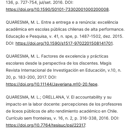
136, p. 727-754, jul/set. 2016. DOI:
https://doi.org/10.1590/S0101-73302001000200008
.
QUARESMA, M. L. Entre a entrega e a renúncia: excelência
acadêmica em escolas públicas chilenas de alta performance.
Educação e Pesquisa, v. 41, n. spe, p. 1487-1502, dez. 2015.
DOI:
https://doi.org/10.1590/s1517-9702201508141701
.
QUARESMA, M. L. Factores de excelencia y prácticas
escolares desde la perspectiva de los discentes. Magis
Revista Internacional de Investigación en Educación, v.10, n.
20, p. 183-200, 2017. DOI:
https://doi.org/10.11144/Javeriana.m10-20.fepe
.
QUARESMA, M. L.; ORELLANA, V. El accountability y su
impacto en la labor docente: percepciones de los profesores
de liceos públicos de alto rendimiento académico en Chile.
Currículo sem fronteiras, v. 16, n. 2, p. 316-338, 2016. DOI:
https://doi.org/10.7764/tesisuc/psi/22317
.