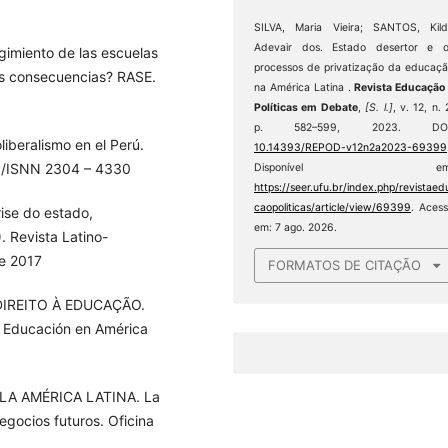
SILVA, Maria Vieira; SANTOS, Kil
Adevair dos. Estado desertor e o
gimiento de las escuelas
processos de privatização da educaç
us consecuencias? RASE.
na América Latina .
Revista Educação
Políticas em Debate
,
[S. l.]
, v. 12, n. 
p. 582–599, 2023. DOI
iberalismo en el Perú.
10.14393/REPOD-v12n2a2023-69399
NCP/ISNN 2304 – 4330
Disponível em
https://seer.ufu.br/index.php/revistaed
caopoliticas/article/view/69399
. Aces
ise do estado,
em: 7 ago. 2026.
. Revista Latino-
de 2017
FORMATOS DE CITAÇÃO
IREITO À EDUCAÇÃO.
a Educación en América
LA AMÉRICA LATINA. La
negocios futuros. Oficina