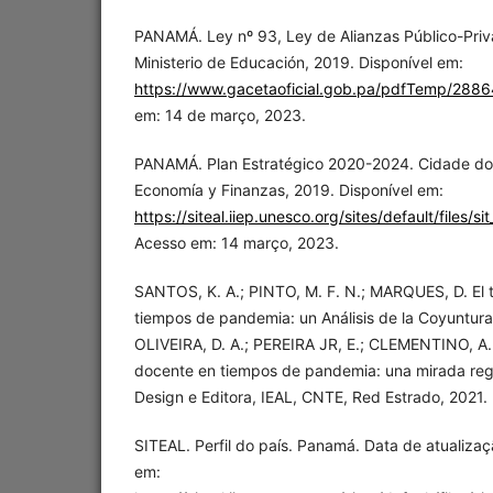
PANAMÁ. Ley nº 93, Ley de Alianzas Público-Pri
Ministerio de Educación, 2019. Disponível em:
https://www.gacetaoficial.gob.pa/pdfTemp/288
em: 14 de março, 2023.
PANAMÁ. Plan Estratégico 2020-2024. Cidade do 
Economía y Finanzas, 2019. Disponível em:
https://siteal.iiep.unesco.org/sites/default/files/s
Acesso em: 14 março, 2023.
SANTOS, K. A.; PINTO, M. F. N.; MARQUES, D. El 
tiempos de pandemia: un Análisis de la Coyuntur
OLIVEIRA, D. A.; PEREIRA JR, E.; CLEMENTINO, A. 
docente en tiempos de pandemia: una mirada region
Design e Editora, IEAL, CNTE, Red Estrado, 2021.
SITEAL. Perfil do país. Panamá. Data de atualizaç
em: