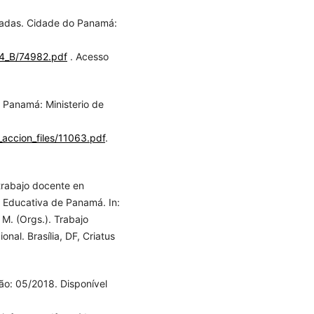
vadas. Cidade do Panamá:
64_B/74982.pdf
. Acesso
Panamá: Ministerio de
it_accion_files/11063.pdf
.
trabajo docente en
a Educativa de Panamá. In:
M. (Orgs.). Trabajo
al. Brasília, DF, Criatus
ão: 05/2018. Disponível