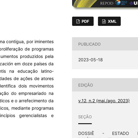
PDF
XML
ma contígua, por iminentes
PUBLICADO
proliferação de programas
cumentos produzidos pela
2023-05-18
ucación
em doze países da
tis na educação latino-
idades de ações de atores
EDIÇÃO
entifica dois movimentos
ipação do empresariado na
ídicos e o arrefecimento da
v.12, n.2 (mai./ago. 2023)
icos, mediante programas
cípios gerencialistas e
SEÇÃO
DOSSIÊ - ESTADO 