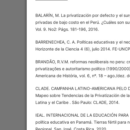
BALARÍN, M. La privatización por defecto y el sur
privadas de bajo costo en el Perú. ¿Cuáles son s
Vol. 9. No2: Págs. 181-196, 2016.
BARRENECHEA, C. A. Políticas educativas y el neol
Horizonte de la Ciencia 4 (6), julio 2014. FE-U
BRANDÃO, R.V.M. reformas neoliberais no peru: cr
privatizações e autoritarismo político (1990/2000)
Americana de História, vol. 6, nº. 18 – ago./dez. 
CLADE. CAMPANHA LATINO-AMERICANA PELO D
Mapeo sobre Tendencias de la Privatización de l
Latina y el Caribe . São Paulo: CLADE, 2014.
IEAL. INTERNACIONAL DE LA EDUCACIÓN PARA 
política educativa en Panamá. Tierras fértil para 
Regional, San José, Costa Rica, 2020.