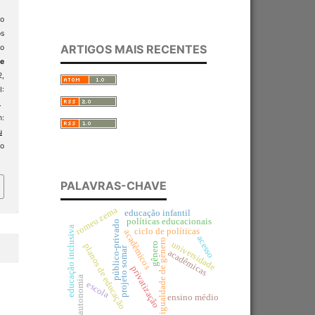
do
s
ARTIGOS MAIS RECENTES
ão
 e
2,
:
.
:
u
so
PALAVRAS-CHAVE
romeu zema
educação infantil
políticas educacionais
público-privado
educação inclusiva
ciclo de políticas
acadêmicos
acesso
igualdade de gênero
universidade
gênero
planos de educação
projeto somar
acadêmicas
privatização
autonomia
escola
ensino médio