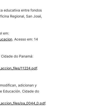
a educativa entre fondos
icina Regional, San José,
el em:
ducacion
. Acesso em: 14
. Cidade do Panamá:
it_accion_files/11224.pdf
.
modifican, adicionan y
de Educación. Cidade do
it_accion_files/pa_0044_0.pdf
.