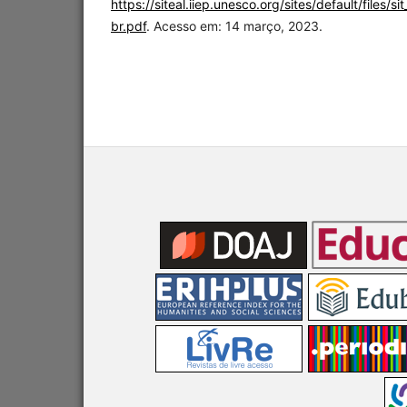
https://siteal.iiep.unesco.org/sites/default/file
br.pdf
. Acesso em: 14 março, 2023.