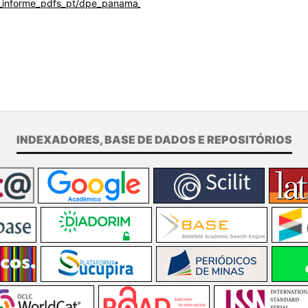
s/sit_informe_pdfs_pt/dpe_panama_14_05_por-
INDEXADORES, BASE DE DADOS E REPOSITÓRIOS