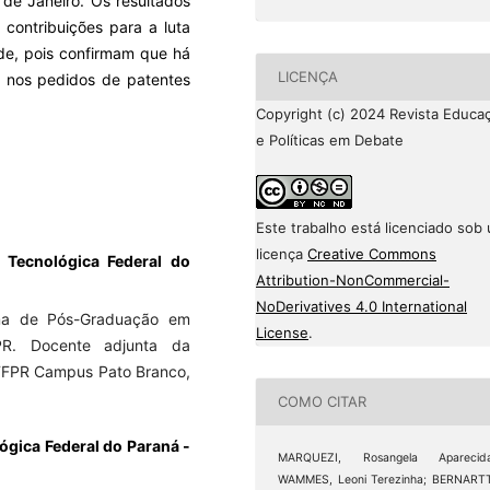
 de Janeiro. Os resultados
 contribuições para a luta
de, pois confirmam que há
LICENÇA
o nos pedidos de patentes
Copyright (c) 2024 Revista Educa
e Políticas em Debate
Este trabalho está licenciado sob
licença
Creative Commons
 Tecnológica Federal do
Attribution-NonCommercial-
NoDerivatives 4.0 International
ma de Pós-Graduação em
License
.
PR. Docente adjunta da
UTFPR Campus Pato Branco,
COMO CITAR
gica Federal do Paraná -
MARQUEZI, Rosangela Aparecida
WAMMES, Leoni Terezinha; BERNART