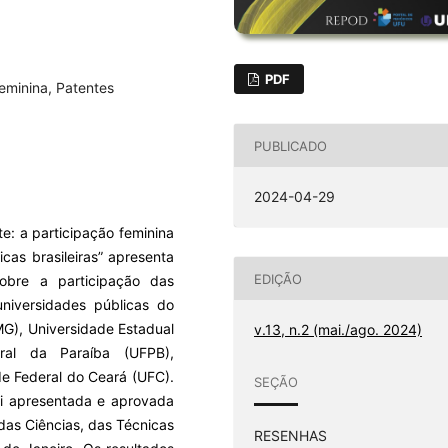
PDF
feminina, Patentes
PUBLICADO
2024-04-29
e: a participação feminina
cas brasileiras” apresenta
EDIÇÃO
obre a participação das
niversidades públicas do
MG), Universidade Estadual
v.13, n.2 (mai./ago. 2024)
ral da Paraíba (UFPB),
de Federal do Ceará (UFC).
SEÇÃO
foi apresentada e aprovada
das Ciências, das Técnicas
RESENHAS