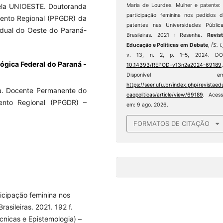
Maria de Lourdes. Mulher e patente:
pela UNIOESTE. Doutoranda
participação feminina nos pedidos 
ento Regional (PPGDR) da
patentes nas Universidades Públic
adual do Oeste do Paraná-
Brasileiras. 2021 : Resenha.
Revis
Educação e Políticas em Debate
,
[S. l.
v. 13, n. 2, p. 1–5, 2024. DOI
ógica Federal do Paraná -
10.14393/REPOD-v13n2a2024-69189
Disponível em
https://seer.ufu.br/index.php/revistaed
. Docente Permanente do
caopoliticas/article/view/69189
. Aces
nto Regional (PPGDR) –
em: 9 ago. 2026.
FORMATOS DE CITAÇÃO
ticipação feminina nos
asileiras. 2021. 192 f.
cnicas e Epistemologia) –