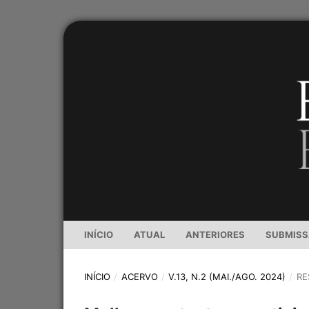
INÍCIO
ATUAL
ANTERIORES
SUBMIS
INÍCIO
/
ACERVO
/
V.13, N.2 (MAI./AGO. 2024)
/
RE