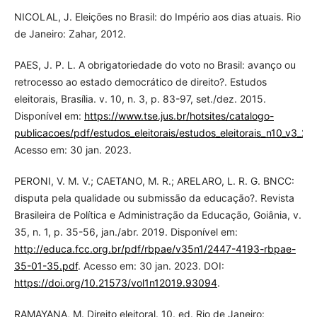
NICOLAL, J. Eleições no Brasil: do Império aos dias atuais. Rio
de Janeiro: Zahar, 2012.
PAES, J. P. L. A obrigatoriedade do voto no Brasil: avanço ou
retrocesso ao estado democrático de direito?. Estudos
eleitorais, Brasília. v. 10, n. 3, p. 83-97, set./dez. 2015.
Disponível em:
https://www.tse.jus.br/hotsites/catalogo-
publicacoes/pdf/estudos_eleitorais/estudos_eleitorais_n10_v3_
Acesso em: 30 jan. 2023.
PERONI, V. M. V.; CAETANO, M. R.; ARELARO, L. R. G. BNCC:
disputa pela qualidade ou submissão da educação?. Revista
Brasileira de Política e Administração da Educação, Goiânia, v.
35, n. 1, p. 35-56, jan./abr. 2019. Disponível em:
http://educa.fcc.org.br/pdf/rbpae/v35n1/2447-4193-rbpae-
35-01-35.pdf
. Acesso em: 30 jan. 2023. DOI:
https://doi.org/10.21573/vol1n12019.93094
.
RAMAYANA, M. Direito eleitoral. 10. ed. Rio de Janeiro: