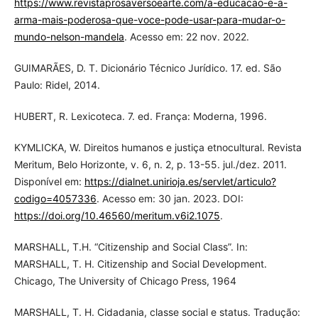
https://www.revistaprosaversoearte.com/a-educacao-e-a-
arma-mais-poderosa-que-voce-pode-usar-para-mudar-o-
mundo-nelson-mandela
. Acesso em: 22 nov. 2022.
GUIMARÃES, D. T. Dicionário Técnico Jurídico. 17. ed. São
Paulo: Ridel, 2014.
HUBERT, R. Lexicoteca. 7. ed. França: Moderna, 1996.
KYMLICKA, W. Direitos humanos e justiça etnocultural. Revista
Meritum, Belo Horizonte, v. 6, n. 2, p. 13-55. jul./dez. 2011.
Disponível em:
https://dialnet.unirioja.es/servlet/articulo?
codigo=4057336
. Acesso em: 30 jan. 2023. DOI:
https://doi.org/10.46560/meritum.v6i2.1075
.
MARSHALL, T.H. “Citizenship and Social Class”. In:
MARSHALL, T. H. Citizenship and Social Development.
Chicago, The University of Chicago Press, 1964
MARSHALL, T. H. Cidadania, classe social e status. Tradução: