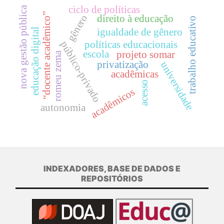
ciclo de políticas
nova gestão pública
“docente acadêmico”
gênero
direito à educação
trabalho educativo
igualdade de gênero
educação digital
público-privado
políticas educacionais
escola
projeto somar
romeu zema
privatização
universidade
acadêmicas
acesso
acadêmicos
autonomia
INDEXADORES, BASE DE DADOS E
REPOSITÓRIOS