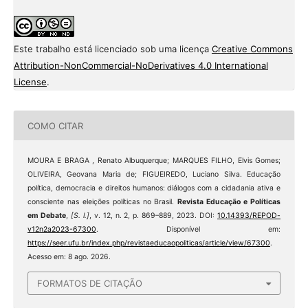
Este trabalho está licenciado sob uma licença
Creative Commons
Attribution-NonCommercial-NoDerivatives 4.0 International
License
.
COMO CITAR
MOURA E BRAGA , Renato Albuquerque; MARQUES FILHO, Elvis Gomes;
OLIVEIRA, Geovana Maria de; FIGUEIREDO, Luciano Silva. Educação
política, democracia e direitos humanos: diálogos com a cidadania ativa e
consciente nas eleições políticas no Brasil.
Revista Educação e Políticas
em Debate
,
[S. l.]
, v. 12, n. 2, p. 869–889, 2023. DOI:
10.14393/REPOD-
v12n2a2023-67300
. Disponível em:
https://seer.ufu.br/index.php/revistaeducaopoliticas/article/view/67300
.
Acesso em: 8 ago. 2026.
FORMATOS DE CITAÇÃO