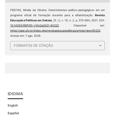
FREITAS, Mirella de Oliveira. Determinantes político-pedagógicos em um
programa oficial de formação docente para a alfabetização.
Revista
Educação e Políticas em Debate
,
[S. l.]
, v. 10, n. 2, p. 575–594, 2021. DOI:
10.14393/REPOD-v10n2a2021-60222
. Disponível em:
https://seer.ufu.br/index.php/revistaeducaopoliticas/article/view/60222
.
Acesso em: 7 ago. 2026.
FORMATOS DE CITAÇÃO
IDIOMA
English
Español