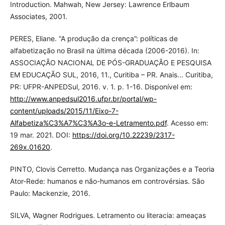
Introduction. Mahwah, New Jersey: Lawrence Erlbaum
Associates, 2001.
PERES, Eliane. “A produção da crença”: políticas de
alfabetização no Brasil na última década (2006-2016). In:
ASSOCIAÇÃO NACIONAL DE PÓS-GRADUAÇÃO E PESQUISA
EM EDUCAÇÃO SUL, 2016, 11., Curitiba – PR. Anais... Curitiba,
PR: UFPR-ANPEDSul, 2016. v. 1. p. 1-16. Disponível em:
http://www.anpedsul2016.ufpr.br/portal/wp-
content/uploads/2015/11/Eixo-7-
Alfabetiza%C3%A7%C3%A3o-e-Letramento.pdf
. Acesso em:
19 mar. 2021. DOI:
https://doi.org/10.22239/2317-
269x.01620
.
PINTO, Clovis Cerretto. Mudança nas Organizações e a Teoria
Ator-Rede: humanos e não-humanos em controvérsias. São
Paulo: Mackenzie, 2016.
SILVA, Wagner Rodrigues. Letramento ou literacia: ameaças