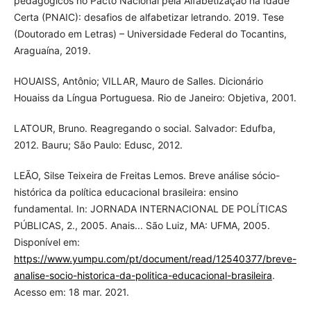
pedagógicos no Pacto Nacional pela Alfabetização na Idade
Certa (PNAIC): desafios de alfabetizar letrando. 2019. Tese
(Doutorado em Letras) – Universidade Federal do Tocantins,
Araguaína, 2019.
HOUAISS, Antônio; VILLAR, Mauro de Salles. Dicionário
Houaiss da Língua Portuguesa. Rio de Janeiro: Objetiva, 2001.
LATOUR, Bruno. Reagregando o social. Salvador: Edufba,
2012. Bauru; São Paulo: Edusc, 2012.
LEÃO, Silse Teixeira de Freitas Lemos. Breve análise sócio-
histórica da política educacional brasileira: ensino
fundamental. In: JORNADA INTERNACIONAL DE POLÍTICAS
PÚBLICAS, 2., 2005. Anais... São Luiz, MA: UFMA, 2005.
Disponível em:
https://www.yumpu.com/pt/document/read/12540377/breve-
analise-socio-historica-da-politica-educacional-brasileira
.
Acesso em: 18 mar. 2021.