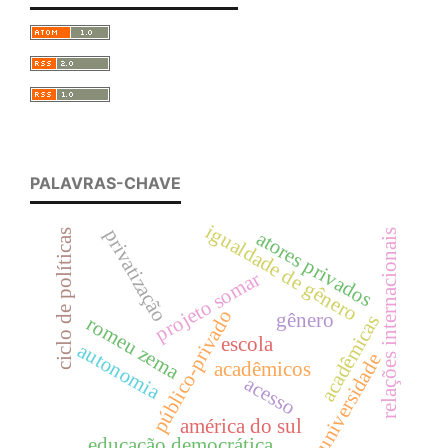
PALAVRAS-CHAVE
igualdade de gênero
privatização
ciclo de políticas
relações internacionais
atores privados
projeto somar
público-privado
gênero
acadêmicas
romeu zema
escola
autonomia
universidade
acadêmicos
acesso
américa do sul
educação democrática