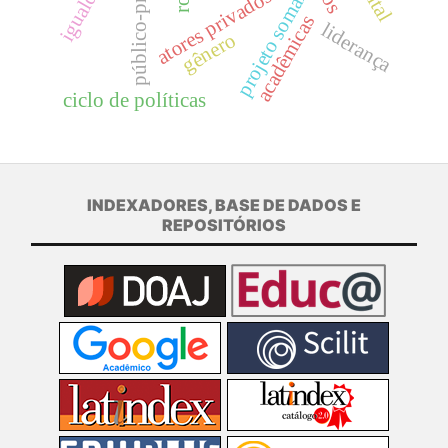
público-privado
atores privados
projeto somar
acadêmicas
liderança
gênero
ciclo de políticas
INDEXADORES, BASE DE DADOS E
REPOSITÓRIOS