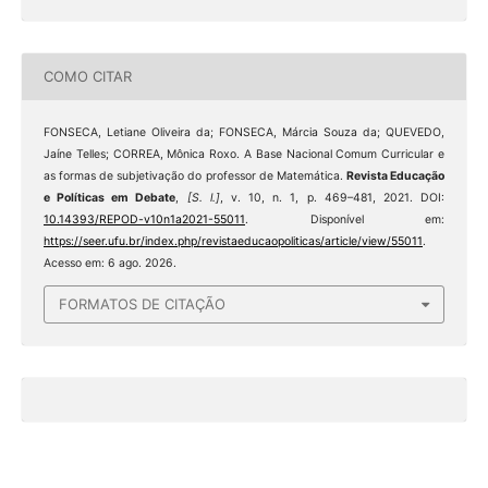
COMO CITAR
FONSECA, Letiane Oliveira da; FONSECA, Márcia Souza da; QUEVEDO,
Jaíne Telles; CORREA, Mônica Roxo. A Base Nacional Comum Curricular e
as formas de subjetivação do professor de Matemática.
Revista Educação
e Políticas em Debate
,
[S. l.]
, v. 10, n. 1, p. 469–481, 2021. DOI:
10.14393/REPOD-v10n1a2021-55011
. Disponível em:
https://seer.ufu.br/index.php/revistaeducaopoliticas/article/view/55011
.
Acesso em: 6 ago. 2026.
FORMATOS DE CITAÇÃO