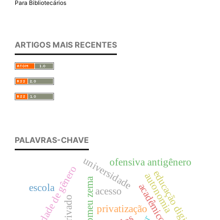
Para Bibliotecários
ARTIGOS MAIS RECENTES
PALAVRAS-CHAVE
universidade
ofensiva antigênero
igualdade de gênero
educação digital
autonomia
romeu zema
acadêmicos
escola
acesso
privatização