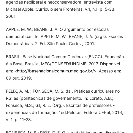
agendas neoliberal e neoconservadora: entrevista com
Michael Apple. Currículo sem Fronteiras, v.1, n.1, p. 5‐33,
2001.
APPLE, M. W.; BEANE, J. A. O argumento por escolas
democráticas. In: APPLE, M. W.; BEANE, J. A. (orgs). Escolas
Democráticas. 2. Ed. São Paulo: Cortez, 2001.
BRASIL. Base Nacional Comum Curricular (BNCC). Educação
é a Base. Brasília, MEC/CONSED/UNDIME, 2017. Disponível
em: <
http://basenacionalcomum.mec.gov.br/
>. Acesso em:
09 out. 2019.
FELIX, A. M. ; FONSECA, M. S. da . Práticas curriculares no
RS: as (poli)técnicas de governamento. In: Loreto, A.B.;
Fonseca, M.S.; Gil, R. L. (Org.). Escritas de professores -
experiências de formação. 1ed.Pelotas: Editora UFPel, 2016,
v. 1, p. 11-28.
FONSECA, M. S.; RIOS, D. F. O livro didático como dispositivo