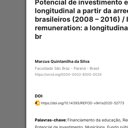
Potencial de investimento 
longitudinal a partir da ar
brasileiros (2008 – 2016) /
remuneration: a longitudinal
br
Marcus Quintanilha da Silva
Faculdade São Braz - Paraná - Brasil
https://orcid.org/0000-0002-8305-0024
DOI:
https://doi.org/10.14393/REPOD-v9n1a2020-52773
Palavras-chave:
Financiamento da educação, R
Potencial de investimento, Municípios, Fundo púb