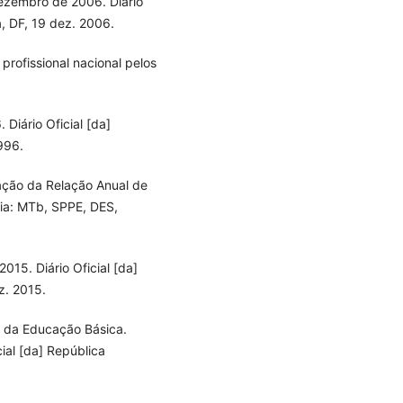
ezembro de 2006. Diário
ia, DF, 19 dez. 2006.
profissional nacional pelos
Diário Oficial [da]
1996.
tação da Relação Anual de
lia: MTb, SPPE, DES,
15. Diário Oficial [da]
z. 2015.
 da Educação Básica.
ial [da] República