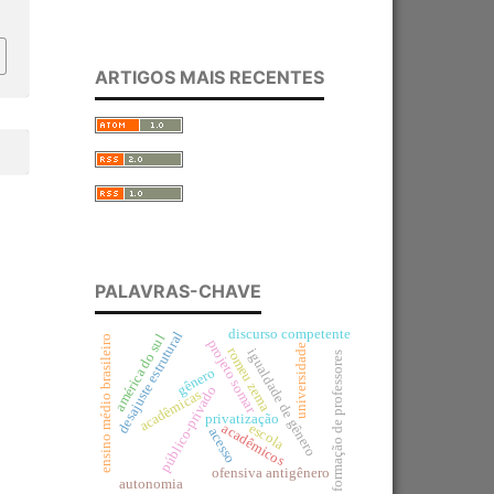
ARTIGOS MAIS RECENTES
PALAVRAS-CHAVE
discurso competente
desajuste estrutural
américa do sul
ensino médio brasileiro
projeto somar
universidade
romeu zema
igualdade de gênero
formação de professores
gênero
público-privado
acadêmicas
privatização
escola
acadêmicos
acesso
ofensiva antigênero
autonomia