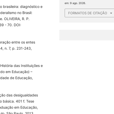
em: 9 ago. 2026.
 brasileira: diagnóstico e
eralismo no Brasil:
FORMATOS DE CITAÇÃO
e. OLIVEIRA, R. P.
39 - 70. DOI:
eração entre os entes
4, n. 7, p. 231-243,
istória das Instituições e
orado em Educação) –
ldade de Educação,
ução das desigualdades
o básica. 401 f. Tese
raduação em Educação,
lo, São Paulo, 2013.