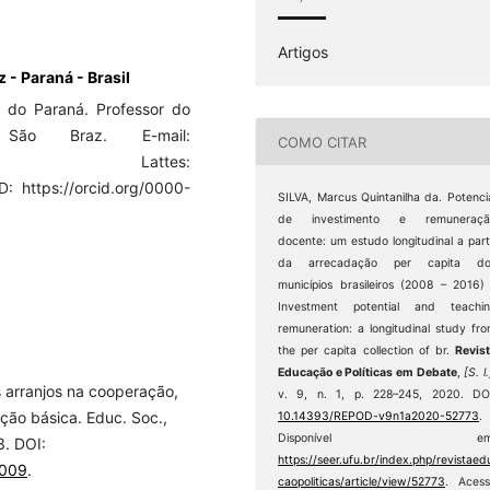
Artigos
 - Paraná - Brasil
 do Paraná. Professor do
 São Braz. E-mail:
COMO CITAR
.com; Lattes:
: https://orcid.org/0000-
SILVA, Marcus Quintanilha da. Potenci
de investimento e remuneraçã
docente: um estudo longitudinal a part
da arrecadação per capita do
municípios brasileiros (2008 – 2016)
Investment potential and teachin
remuneration: a longitudinal study fr
the per capita collection of br.
Revis
Educação e Políticas em Debate
,
[S. l.
 arranjos na cooperação,
v. 9, n. 1, p. 228–245, 2020. DO
ção básica. Educ. Soc.,
10.14393/REPOD-v9n1a2020-52773
.
Disponível em
3. DOI:
https://seer.ufu.br/index.php/revistaed
0009
.
caopoliticas/article/view/52773
. Aces