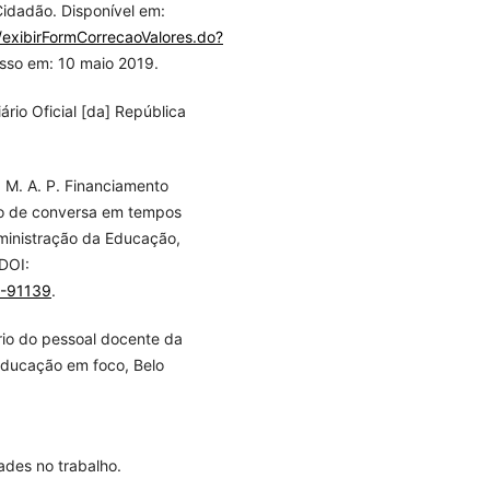
Cidadão. Disponível em:
exibirFormCorrecaoValores.do?
sso em: 10 maio 2019.
ário Oficial [da] República
M. A. P. Financiamento
o de conversa em tempos
Administração da Educação,
 DOI:
9-91139
.
rio do pessoal docente da
Educação em foco, Belo
ades no trabalho.