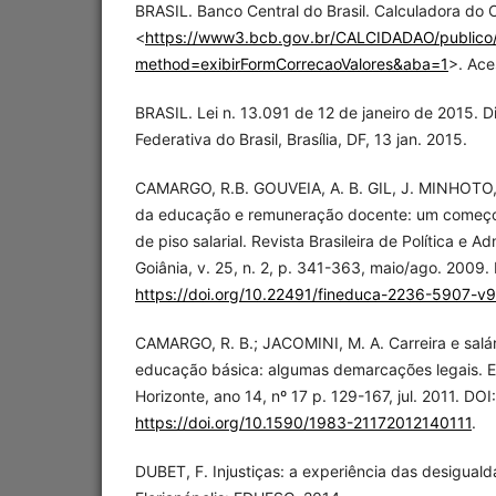
BRASIL. Banco Central do Brasil. Calculadora do 
<
https://www3.bcb.gov.br/CALCIDADAO/publico/
method=exibirFormCorrecaoValores&aba=1
>. Ace
BRASIL. Lei n. 13.091 de 12 de janeiro de 2015. Di
Federativa do Brasil, Brasília, DF, 13 jan. 2015.
CAMARGO, R.B. GOUVEIA, A. B. GIL, J. MINHOTO, 
da educação e remuneração docente: um começ
de piso salarial. Revista Brasileira de Política e 
Goiânia, v. 25, n. 2, p. 341-363, maio/ago. 2009.
https://doi.org/10.22491/fineduca-2236-5907-v
CAMARGO, R. B.; JACOMINI, M. A. Carreira e salá
educação básica: algumas demarcações legais. 
Horizonte, ano 14, nº 17 p. 129-167, jul. 2011. DOI:
https://doi.org/10.1590/1983-21172012140111
.
DUBET, F. Injustiças: a experiência das desiguald