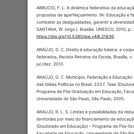
ABRUCIO, F. L. A dinâmica federativa da educação
propostas de aperfeiçoamento. IN: Educação e fed
combater as desigualdades, garantir a diversidad
SANTANA, W. (orgs.). Brasília: UNESCO, 2010, p. 
https://doi.org/10.5380/jpe.v4i8.21836
.
ARAÚJO, G. C. Direito à educação básica: a coop
federados, Revista Retratos da Escola, Brasília, v. 
jul./dez. 2010.
ARAÚJO, G. C. Município, Federação e Educação: H
das Idéias Políticas no Brasil. 333 f. Tese (Dout
Programa de Pós-Graduação em Educação, Facu
Universidade de São Paulo, São Paulo, 2005.
ARAUJO, R. L. S. Limites e possibilidades da red
territoriais por meio do financiamento da educaçã
(Doutorado em Educação) – Programa de Pós-G
Faculdade de Educação, Universidade de São Pau