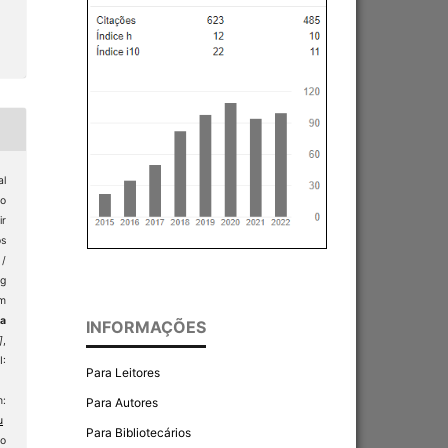
al
o
ir
s
 /
g
om
ta
INFORMAÇÕES
]
,
I:
Para Leitores
:
Para Autores
u
Para Bibliotecários
so