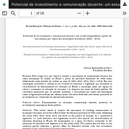
Potencial de investimento e remuneração docente: um estudo longitudinal a partir da arrecadação per capita dos municípios brasileiros (2008 – 2016) / Investment potential and teaching remuneration: a longitudinal study from the per capita collection of br