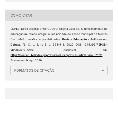
COMO CITAR
LOPES, Dirce Efigênia Brito; COUTO, Regina Célia do. O funcionamento da
educação de tempo integral numa unidade de ensino municipal de Montes
Claros-MG: desafios e possibilidades.
Revista Educação e Políticas em
Debate
,
[S. l.]
, v. 8, n. 3, p. 395–413, 2020. DOI:
10.14393/REPOD-
v8n3a2019-52591
. Disponível em:
https://seer.ufu.br/index.php/revistaeducaopoliticas/article/view/52591
.
Acesso em: 9 ago. 2026.
FORMATOS DE CITAÇÃO