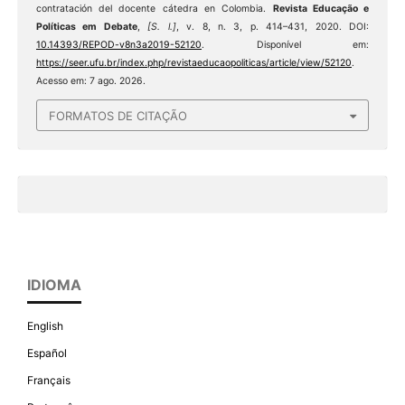
contratación del docente cátedra en Colombia.
Revista Educação e
Políticas em Debate
,
[S. l.]
, v. 8, n. 3, p. 414–431, 2020. DOI:
10.14393/REPOD-v8n3a2019-52120
. Disponível em:
https://seer.ufu.br/index.php/revistaeducaopoliticas/article/view/52120
.
Acesso em: 7 ago. 2026.
FORMATOS DE CITAÇÃO
IDIOMA
English
Español
Français