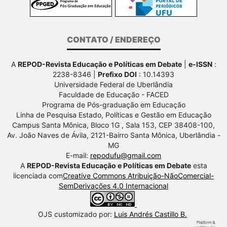
CONTATO / ENDEREÇO
A
REPOD-Revista Educação e Políticas em Debate
|
e-ISSN
:
2238-8346 |
Prefixo DOI
: 10.14393
Universidade Federal de Uberlândia
Faculdade de Educação - FACED
Programa de Pós-graduação em Educação
Linha de Pesquisa Estado, Políticas e Gestão em Educação
Campus Santa Mônica, Bloco 1G , Sala 153, CEP 38408-100,
Av.
João Naves de Ávila, 2121-Bairro Santa Mônica, Uberlândia -
MG
E-mail:
repodufu@gmail.com
A
REPOD-Revista Educação e Políticas em Debate
esta
licenciada com
Creative Commons Atribuição-NãoComercial-
SemDerivações 4.0 Internacional
OJS customizado por:
Luis Andrés Castillo B.