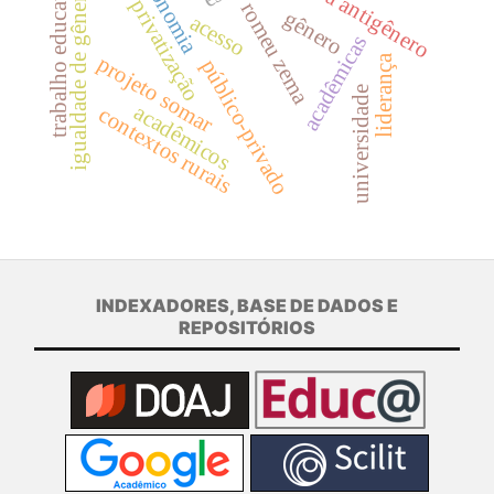
ofensiva antigênero
autonomia
trabalho educativo
igualdade de gênero
privatização
romeu zema
gênero
acesso
acadêmicas
projeto somar
liderança
público-privado
universidade
acadêmicos
contextos rurais
INDEXADORES, BASE DE DADOS E
REPOSITÓRIOS