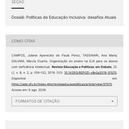
SEÇÃO
Dossiê: Políticas de Educação Inclusiva: desafios Atuais
COMO CITAR
CAMPOS, Juliane Aparecida de Paula Perez; TASSINARI, Ana Maria;
GALVANI, Marcia Duarte. Organização do ensino na EJA para os alunos
com deficiência intelectual.
Revista Educação e Políticas em Debate
,
[S.
l.]
, v. 8, n. 2, p. 109–122, 2019. DOI:
10.14393/REPOD-v8n2a2019-51570
.
Disponível em:
https://seer.ufu.br/index.php/revistaeducaopoliticas/article/view/51570
.
Acesso em: 6 ago. 2026.
FORMATOS DE CITAÇÃO