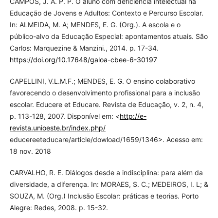
CAMPOS, J. A. P. P. O aluno com deficiência intelectual na
Educação de Jovens e Adultos: Contexto e Percurso Escolar.
In: ALMEIDA, M. A; MENDES, E. G. (Org.). A escola e o
público-alvo da Educação Especial: apontamentos atuais. São
Carlos: Marquezine & Manzini., 2014. p. 17-34.
https://doi.org/10.17648/galoa-cbee-6-30197
CAPELLINI, V.L.M.F.; MENDES, E. G. O ensino colaborativo
favorecendo o desenvolvimento profissional para a inclusão
escolar. Educere et Educare. Revista de Educação, v. 2, n. 4,
p. 113-128, 2007. Disponível em: <
http://e-
revista.unioeste.br/index.php/
educereeteducare/article/dowload/1659/1346>. Acesso em:
18 nov. 2018
CARVALHO, R. E. Diálogos desde a indisciplina: para além da
diversidade, a diferença. In: MORAES, S. C.; MEDEIROS, I. L; &
SOUZA, M. (Org.) Inclusão Escolar: práticas e teorias. Porto
Alegre: Redes, 2008. p. 15-32.