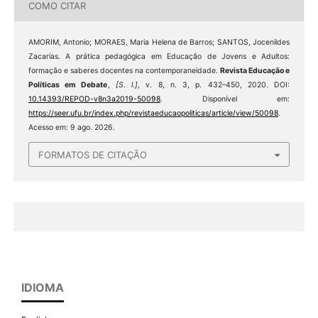
COMO CITAR
AMORIM, Antonio; MORAES, Maria Helena de Barros; SANTOS, Jocenildes
Zacarias. A prática pedagógica em Educação de Jovens e Adultos:
formação e saberes docentes na contemporaneidade.
Revista Educação e
Políticas em Debate
,
[S. l.]
, v. 8, n. 3, p. 432–450, 2020. DOI:
10.14393/REPOD-v8n3a2019-50098
. Disponível em:
https://seer.ufu.br/index.php/revistaeducaopoliticas/article/view/50098
.
Acesso em: 9 ago. 2026.
FORMATOS DE CITAÇÃO
IDIOMA