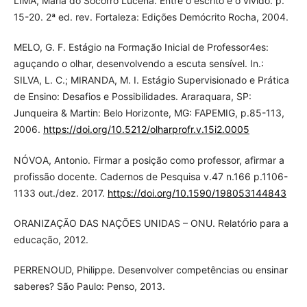
LIMA, Maria do Socorro Lucena. Entre o escrito e o vivido. p.
15-20. 2ª ed. rev. Fortaleza: Edições Demócrito Rocha, 2004.
MELO, G. F. Estágio na Formação Inicial de Professor4es:
aguçando o olhar, desenvolvendo a escuta sensível. In.:
SILVA, L. C.; MIRANDA, M. I. Estágio Supervisionado e Prática
de Ensino: Desafios e Possibilidades. Araraquara, SP:
Junqueira & Martin: Belo Horizonte, MG: FAPEMIG, p.85-113,
2006.
https://doi.org/10.5212/olharprofr.v.15i2.0005
NÓVOA, Antonio. Firmar a posição como professor, afirmar a
profissão docente. Cadernos de Pesquisa v.47 n.166 p.1106-
1133 out./dez. 2017.
https://doi.org/10.1590/198053144843
ORANIZAÇÃO DAS NAÇÕES UNIDAS – ONU. Relatório para a
educação, 2012.
PERRENOUD, Philippe. Desenvolver competências ou ensinar
saberes? São Paulo: Penso, 2013.