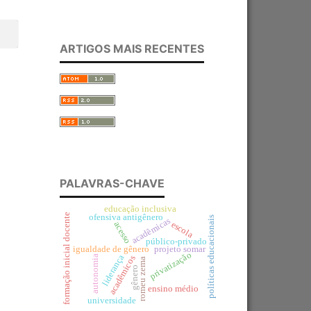
ARTIGOS MAIS RECENTES
PALAVRAS-CHAVE
educação inclusiva
formação inicial docente
ofensiva antigênero
políticas educacionais
acadêmicas
escola
acesso
público-privado
igualdade de gênero
projeto somar
privatização
liderança
autonomia
acadêmicos
romeu zema
gênero
ensino médio
universidade