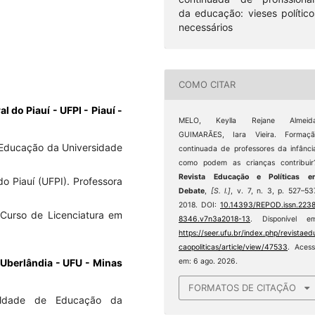
da educação: vieses político
necessários
COMO CITAR
 do Piauí - UFPI - Piauí -
MELO, Keylla Rejane Almeida
GUIMARÃES, Iara Vieira. Formaçã
Educação da Universidade
continuada de professores da infânci
como podem as crianças contribuir
Revista Educação e Políticas e
o Piauí (UFPI). Professora
Debate
,
[S. l.]
, v. 7, n. 3, p. 527–53
2018. DOI:
10.14393/REPOD.issn.223
 Curso de Licenciatura em
8346.v7n3a2018-13
. Disponível em
https://seer.ufu.br/index.php/revistaed
caopoliticas/article/view/47533
. Aces
em: 6 ago. 2026.
 Uberlândia - UFU - Minas
FORMATOS DE CITAÇÃO
uldade de Educação da