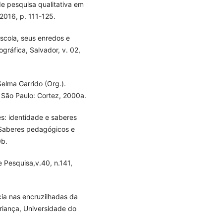
e pesquisa qualitativa em
2016, p. 111-125.
scola, seus enredos e
ográfica, Salvador, v. 02,
elma Garrido (Org.).
 São Paulo: Cortez, 2000a.
s: identidade e saberes
 Saberes pedagógicos e
0b.
 Pesquisa,v.40, n.141,
ia nas encruzilhadas da
riança, Universidade do