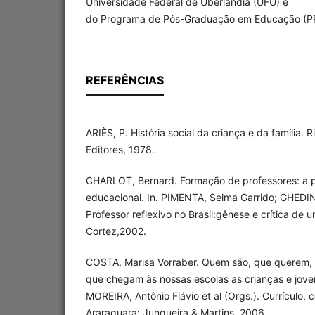
Universidade Federal de Uberlândia (UFU) e
do Programa de Pós-Graduação em Educação (P
REFERÊNCIAS
ARIÈS, P. História social da criança e da família. 
Editores, 1978.
CHARLOT, Bernard. Formação de professores: a pe
educacional. In. PIMENTA, Selma Garrido; GHEDIN
Professor reflexivo no Brasil:gênese e crítica de 
Cortez,2002.
COSTA, Marisa Vorraber. Quem são, que querem, 
que chegam às nossas escolas as crianças e joven
MOREIRA, Antônio Flávio et al (Orgs.). Currículo, c
Araraquara: Junqueira & Martins, 2006.