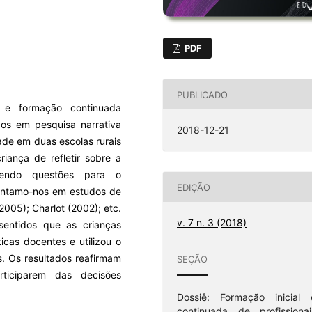
PDF
PUBLICADO
il e formação continuada
dos em pesquisa narrativa
2018-12-21
ade em duas escolas rurais
iança de refletir sobre a
ecendo questões para o
EDIÇÃO
entamo-nos em estudos de
005); Charlot (2002); etc.
v. 7 n. 3 (2018)
sentidos que as crianças
cas docentes e utilizou o
. Os resultados reafirmam
SEÇÃO
ticiparem das decisões
Dossiê: Formação inicial 
continuada de profissionai