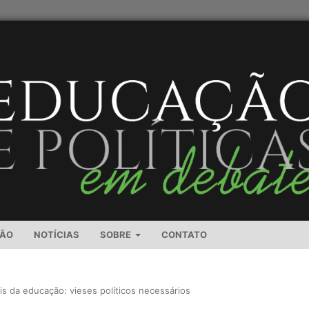
SÃO
NOTÍCIAS
SOBRE
CONTATO
ais da educação: vieses políticos necessários