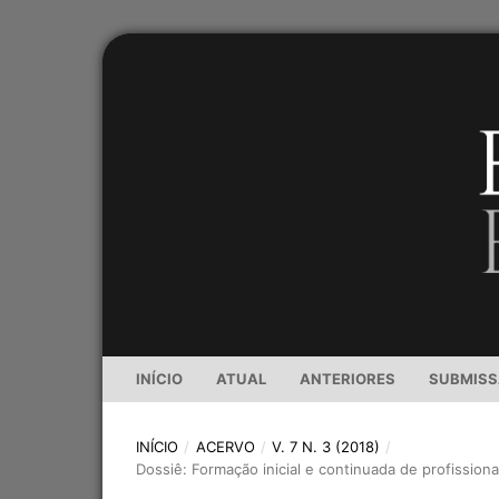
INÍCIO
ATUAL
ANTERIORES
SUBMIS
INÍCIO
/
ACERVO
/
V. 7 N. 3 (2018)
/
Dossiê: Formação inicial e continuada de profission