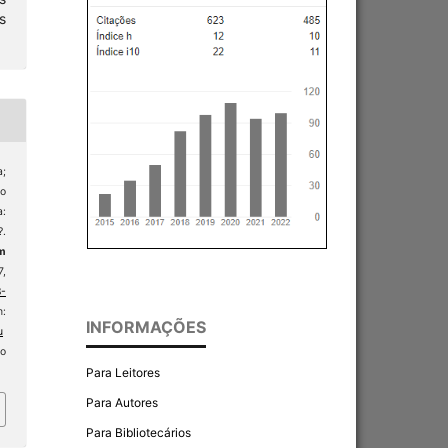
s
;
o
a:
?.
m
7,
8-
:
INFORMAÇÕES
u
so
Para Leitores
Para Autores
Para Bibliotecários