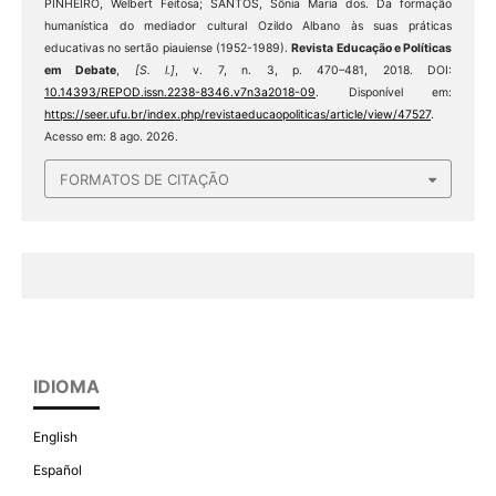
PINHEIRO, Welbert Feitosa; SANTOS, Sônia Maria dos. Da formação
humanística do mediador cultural Ozildo Albano às suas práticas
educativas no sertão piauiense (1952-1989).
Revista Educação e Políticas
em Debate
,
[S. l.]
, v. 7, n. 3, p. 470–481, 2018. DOI:
10.14393/REPOD.issn.2238-8346.v7n3a2018-09
. Disponível em:
https://seer.ufu.br/index.php/revistaeducaopoliticas/article/view/47527
.
Acesso em: 8 ago. 2026.
FORMATOS DE CITAÇÃO
IDIOMA
English
Español