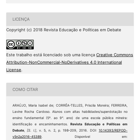
LICENÇA
Copyright (c) 2018 Revista Educação e Políticas em Debate
Este trabalho está licenciado sob uma licença
Creative Commons
Attribution-NonCommercial-NoDerivatives 4.0 International
License
.
COMO CITAR
ARAÚJO, Maria Isabel de; CORRÊA-TELLES, Priscila Moreira; FERREIRA,
Lavine Rocha Cardoso. Alunos com altas habilidades/superdotação no
ensino fundamental (5º. ao 9°. ano) de uma escola pública mineira:
identificação e encaminhamentos.
Revista Educação e Políticas em
Debate
,
[S. l.]
, v. 5, n. 2, p. 198–209, 2016. DOI:
10.14393/REPOD-
v5n2a2016-45389
. Disponível em: