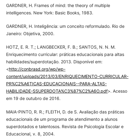
GARDNER, H. Frames of mind: the theory of multiple
intelligences. New York: Basic Books, 1983.
GARDNER, H. Inteligência: um conceito reformulado. Rio de
Janeiro: Objetiva, 2000.
HOTZ, E. R. T.; LANGBECKER, F. B.; SANTOS, N. N. M.
Enriquecimento curricular: práticas educacionais para altas
habilidades/superdotação. 2013. Disponível em:
<
http://conbrasd.org/wp/wp-
content/uploads/2013/03/ENRIQUECIMENTO-CURRICULAR-
PR%C2%A6TICAS-EDUCACIONAIS--PARA-ALTAS-
HABILIDADE-SSUPERDOTA%C3%87%C2%A6O.pdf
>. Acesso
em 19 de outubro de 2016.
MAIA-PINTO, R. R.; FLEITH, D. de S. Avaliação das práticas
educacionais de um programa de atendimento a alunos
superdotados e talentosos. Revista de Psicologia Escolar e
Educacional, v. 8, 2004.