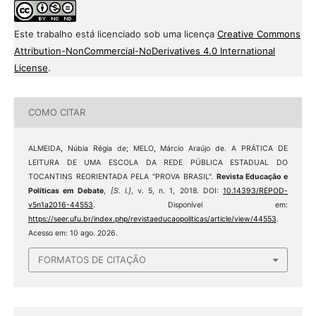
Este trabalho está licenciado sob uma licença
Creative Commons
Attribution-NonCommercial-NoDerivatives 4.0 International
License
.
COMO CITAR
ALMEIDA, Núbia Régia de; MELO, Márcio Araújo de. A PRÁTICA DE
LEITURA DE UMA ESCOLA DA REDE PÚBLICA ESTADUAL DO
TOCANTINS REORIENTADA PELA "PROVA BRASIL".
Revista Educação e
Políticas em Debate
,
[S. l.]
, v. 5, n. 1, 2018. DOI:
10.14393/REPOD-
v5n1a2016-44553
. Disponível em:
https://seer.ufu.br/index.php/revistaeducaopoliticas/article/view/44553
.
Acesso em: 10 ago. 2026.
FORMATOS DE CITAÇÃO