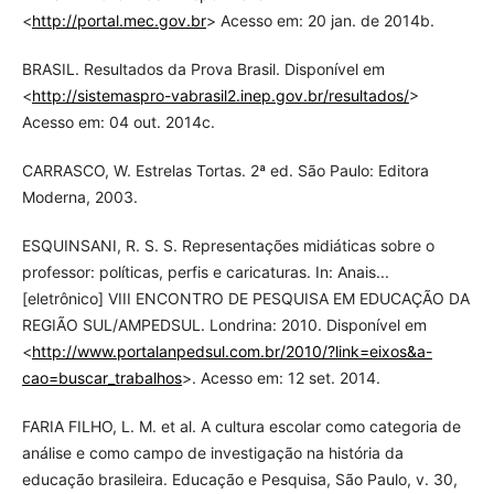
<
http://portal.mec.gov.br
> Acesso em: 20 jan. de 2014b.
BRASIL. Resultados da Prova Brasil. Disponível em
<
http://sistemaspro-vabrasil2.inep.gov.br/resultados/
>
Acesso em: 04 out. 2014c.
CARRASCO, W. Estrelas Tortas. 2ª ed. São Paulo: Editora
Moderna, 2003.
ESQUINSANI, R. S. S. Representações midiáticas sobre o
professor: políticas, perfis e caricaturas. In: Anais...
[eletrônico] VIII ENCONTRO DE PESQUISA EM EDUCAÇÃO DA
REGIÃO SUL/AMPEDSUL. Londrina: 2010. Disponível em
<
http://www.portalanpedsul.com.br/2010/?link=eixos&a-
cao=buscar_trabalhos
>. Acesso em: 12 set. 2014.
FARIA FILHO, L. M. et al. A cultura escolar como categoria de
análise e como campo de investigação na história da
educação brasileira. Educação e Pesquisa, São Paulo, v. 30,