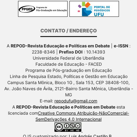
CONTATO / ENDEREÇO
A
REPOD-Revista Educação e Políticas em Debate
|
e-ISSN
:
2238-8346 |
Prefixo DOI
: 10.14393
Universidade Federal de Uberlândia
Faculdade de Educação - FACED
Programa de Pós-graduação em Educação
Linha de Pesquisa Estado, Políticas e Gestão em Educação
Campus Santa Mônica, Bloco 1G , Sala 153, CEP 38408-100,
Av.
João Naves de Ávila, 2121-Bairro Santa Mônica, Uberlândia -
MG
E-mail:
repodufu@gmail.com
A
REPOD-Revista Educação e Políticas em Debate
esta
licenciada com
Creative Commons Atribuição-NãoComercial-
SemDerivações 4.0 Internacional
OJS customizado por:
Luis Andrés Castillo B.