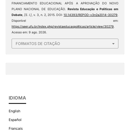
FINANCIAMENTO EDUCACIONAL APÓS A APROVAÇÃO DO NOVO
PLANO NACIONAL DE EDUCAÇÃO.
Revista Educação e Políticas em
Debate
,
[S. l.]
, v. 3, n. 2, 2015. DOI:
10.14393/REPOD-v3n2a2014-30279
.
Disponível em:
https://seer.ufu.br/index.php/revistaeducaopoliticas/article/view/30279
.
Acesso em: 9 ago. 2026.
FORMATOS DE CITAÇÃO
IDIOMA
English
Español
Français