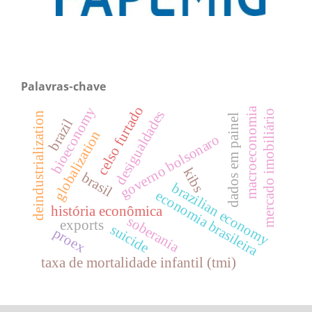
Palavras-chave
celso furtado
bioeconomy
macroeconomia
desigualdades
mercado imobiliário
deindustrialization
dados em painel
brazil
globalization
governo bolsonaro
kibs
brasil
brazilian economy
economia brasileira
história econômica
soberania
exports
suicide
proex
taxa de mortalidade infantil (tmi)