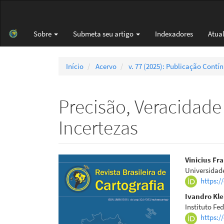
Navegação
Principal
Conteúdo
Sobre
Submeta seu artigo
Indexadores
Atua
principal
Barra
Lateral
Início
Acervo
v. 77 (2025): Publicação Contí
Precisão, Veracidade 
Incertezas
Barra
Cont
Vinicius Fr
Universidad
lateral
do
https:/
de
artigo
Ivandro Kle
Instituto Fe
artigos
princi
https:/