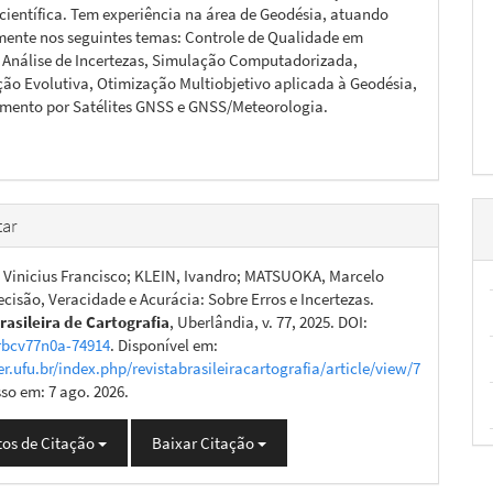
 científica. Tem experiência na área de Geodésia, atuando
mente nos seguintes temas: Controle de Qualidade em
 Análise de Incertezas, Simulação Computadorizada,
o Evolutiva, Otimização Multiobjetivo aplicada à Geodésia,
mento por Satélites GNSS e GNSS/Meteorologia.
ar
Vinicius Francisco; KLEIN, Ivandro; MATSUOKA, Marcelo
ecisão, Veracidade e Acurácia: Sobre Erros e Incertezas.
rasileira de Cartografia
, Uberlândia, v. 77, 2025. DOI:
rbcv77n0a-74914
. Disponível em:
er.ufu.br/index.php/revistabrasileiracartografia/article/view/7
sso em: 7 ago. 2026.
os de Citação
Baixar Citação