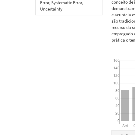
conceito de 
Error, Systematic Error,
demonstramo
Uncertainty
e acurácia 
são tradicio
recurso da 
empregado a
prática o te
Downloads