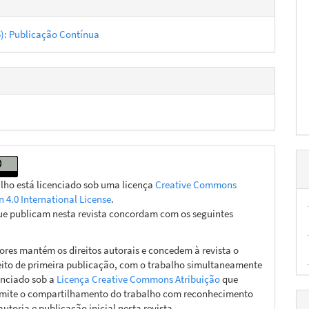
hes
25): Publicação Contínua
alho está licenciado sob uma licença
Creative Commons
n 4.0 International License
.
ue publicam nesta revista concordam com os seguintes
ores mantém os direitos autorais e concedem à revista o
eito de primeira publicação, com o trabalho simultaneamente
enciado sob a
Licença Creative Commons Atribuição
que
mite o compartilhamento do trabalho com reconhecimento
autoria e publicação inicial nesta revista.