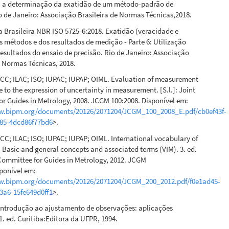
a a determinação da exatidão de um método-padrão de
 de Janeiro: Associação Brasileira de Normas Técnicas,2018.
Brasileira NBR ISO 5725-6:2018. Exatidão (veracidade e
s métodos e dos resultados de medição - Parte 6: Utilização
resultados do ensaio de precisão. Rio de Janeiro: Associação
e Normas Técnicas, 2018.
FCC; ILAC; ISO; IUPAC; IUPAP; OIML. Evaluation of measurement
 to the expression of uncertainty in measurement. [S.l.]: Joint
r Guides in Metrology, 2008. JCGM 100:2008. Disponível em:
w.bipm.org/documents/20126/2071204/JCGM_100_2008_E.pdf/cb0ef43f-
f85-4dcd86f77bd6
>.
FCC; ILAC; ISO; IUPAC; IUPAP; OIML. International vocabulary of
Basic and general concepts and associated terms (VIM). 3. ed.
t Committee for Guides in Metrology, 2012. JCGM
ponível em:
w.bipm.org/documents/20126/2071204/JCGM_200_2012.pdf/f0e1ad45-
3a6-15fe649d0ff1
>.
Introdução ao ajustamento de observações: aplicações
1. ed. Curitiba:Editora da UFPR, 1994.