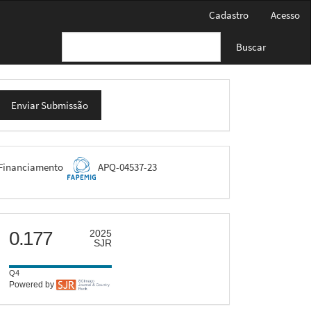
Cadastro
Acesso
Buscar
nviar
Enviar Submissão
ubmissão
FAPEMIG
Financiamento
APQ-04537-23
scimago
0.177
2025
SJR
Q4
Powered by