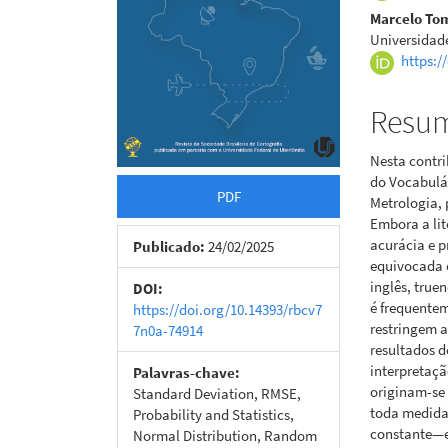
Marcelo To
Universidad
https:/
Resu
Nesta contri
do Vocabulár
PDF
Metrologia, 
Embora a lit
acurácia e 
Publicado:
24/02/2025
equivocada 
inglês, tru
DOI:
é frequentem
https://doi.org/10.14393/rbcv7
restringem 
7n0a-74914
resultados 
interpretaçã
Palavras-chave:
originam-se
Standard Deviation, RMSE,
toda medida
Probability and Statistics,
constante—e,
Normal Distribution, Random