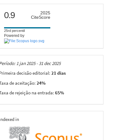
citescore
0.9
2025
CiteScore
25rd percentil
Powered by
Taxas
Período: 1 jan 2025 - 31 dec 2025
Primeira decisão editorial:
21 dias
Taxa de aceitação:
24%
Taxa de rejeição na entrada:
65%
indexing
Indexed in