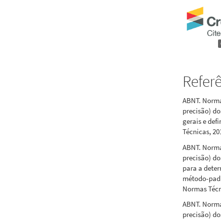
Refer
ABNT. Norma 
precisão) do
gerais e def
Técnicas, 20
ABNT. Norma 
precisão) do
para a deter
método-padrã
Normas Técn
ABNT. Norma 
precisão) do