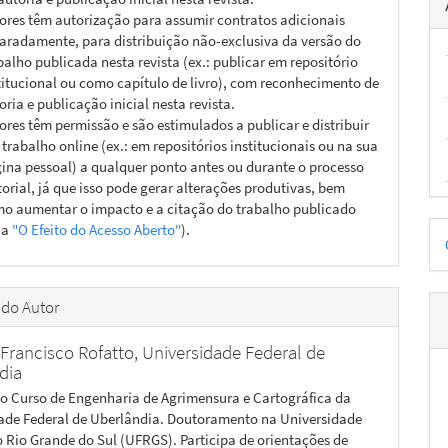
ores têm autorização para assumir contratos adicionais
aradamente, para distribuição não-exclusiva da versão do
balho publicada nesta revista (ex.: publicar em repositório
titucional ou como capítulo de livro), com reconhecimento de
oria e publicação inicial nesta revista.
ores têm permissão e são estimulados a publicar e distribuir
 trabalho online (ex.: em repositórios institucionais ou na sua
ina pessoal) a qualquer ponto antes ou durante o processo
torial, já que isso pode gerar alterações produtivas, bem
o aumentar o impacto e a citação do trabalho publicado
D
ja
"O Efeito do Acesso Aberto"
).
p
 do Autor
 Francisco Rofatto,
Universidade Federal de
dia
o Curso de Engenharia de Agrimensura e Cartográfica da
ade Federal de Uberlândia. Doutoramento na Universidade
o Rio Grande do Sul (UFRGS). Participa de orientações de