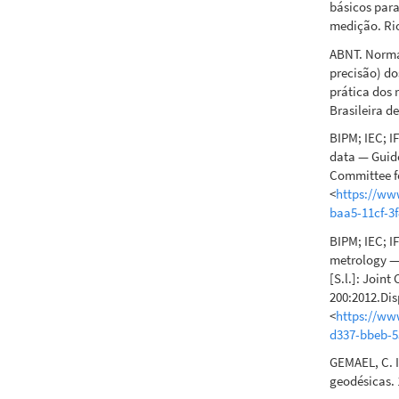
básicos par
medição. Rio
ABNT. Norma 
precisão) do
prática dos 
Brasileira d
BIPM; IEC; I
data — Guide
Committee fo
<
https://ww
baa5-11cf-3
BIPM; IEC; I
metrology — 
[S.l.]: Join
200:2012.Dis
<
https://ww
d337-bbeb-5
GEMAEL, C. 
geodésicas. 