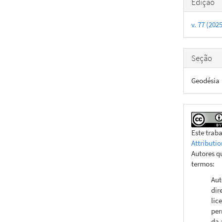
Detal
Edição
do
v. 77 (20
artigo
Seção
Geodésia
Este trab
Attributio
Autores q
termos:
Aut
dir
lic
per
da 