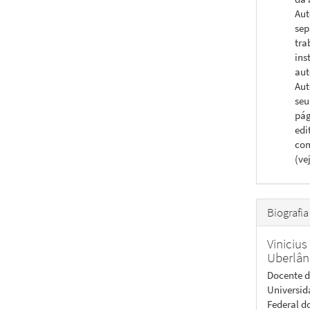
Aut
sep
tra
ins
aut
Aut
seu
pág
edi
com
(ve
Biografia
Vinicius
Uberlân
Docente d
Universid
Federal d