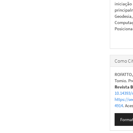
iniciação
principal
Geodesia,
Computaçã
Posiciona
Como Cit
ROFATTO, 
Tomio. Pr
Revista B
10.14393/
https://se
4914
. Ace
Format