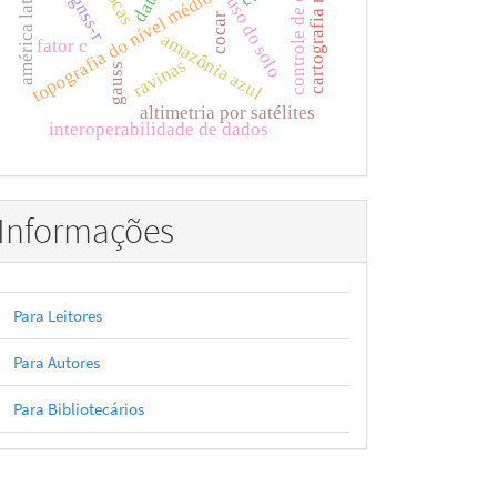
controle de qualidade
cartografia nacional
topografia do nível médio do mar
américa latina
uso do solo
cocar
amazônia azul
fator c
ravinas
gauss
altimetria por satélites
interoperabilidade de dados
Informações
Para Leitores
Para Autores
Para Bibliotecários