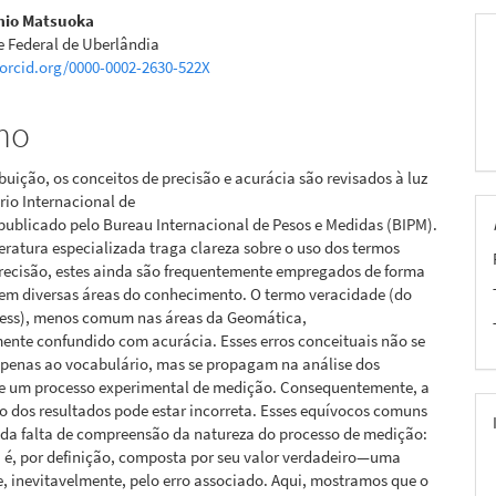
mio Matsuoka
e Federal de Uberlândia
/orcid.org/0000-0002-2630-522X
mo
buição, os conceitos de precisão e acurácia são revisados à luz
io Internacional de
publicado pelo Bureau Internacional de Pesos e Medidas (BIPM).
eratura especializada traga clareza sobre o uso dos termos
precisão, estes ainda são frequentemente empregados de forma
em diversas áreas do conhecimento. O termo veracidade (do
eness), menos comum nas áreas da Geomática,
ente confundido com acurácia. Esses erros conceituais não se
apenas ao vocabulário, mas se propagam na análise dos
de um processo experimental de medição. Consequentemente, a
o dos resultados pode estar incorreta. Esses equívocos comuns
 da falta de compreensão da natureza do processo de medição:
 é, por definição, composta por seu valor verdadeiro—uma
 inevitavelmente, pelo erro associado. Aqui, mostramos que o