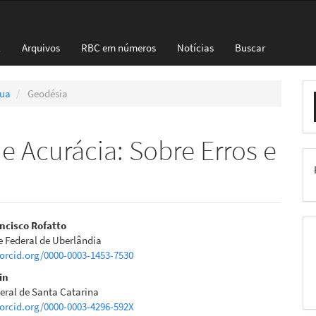
l
Arquivos
RBC em números
Notícias
Buscar
E
nua
Geodésia
S
e Acurácia: Sobre Erros e
eúdo
ancisco Rofatto
e Federal de Uberlândia
/orcid.org/0000-0003-1453-7530
in
deral de Santa Catarina
pal
/orcid.org/0000-0003-4296-592X