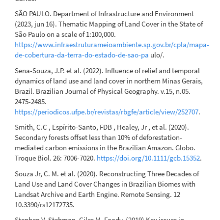
SÃO PAULO. Department of Infrastructure and Environment
(2023, jun 16). Thematic Mapping of Land Cover in the State of
São Paulo on a scale of 1:100,000.
https://www.infraestruturameioambiente.sp.gov.br/cpla/mapa-
de-cobertura-da-terra-do-estado-de-sao-pa
ulo/.
Sena-Souza, J.P. et al. (2022). Influence of relief and temporal
dynamics of land use and land cover in northern Minas Gerais,
Brazil. Brazilian Journal of Physical Geography. v.15, n.05.
2475-2485.
https://periodicos.ufpe.br/revistas/rbgfe/article/view/252707
.
Smith, C.C , Espírito-Santo, FDB , Healey, Jr , et al. (2020).
Secondary forests offset less than 10% of deforestation-
mediated carbon emissions in the Brazilian Amazon. Globo.
Troque Biol. 26: 7006-7020.
https://doi.org/10.1111/gcb.15352
.
Souza Jr, C. M. et al. (2020). Reconstructing Three Decades of
Land Use and Land Cover Changes in Brazilian Biomes with
Landsat Archive and Earth Engine. Remote Sensing. 12
10.3390/rs12172735.
Stephen V. Stehman, Giles M. Foody. (2019) Key issues in