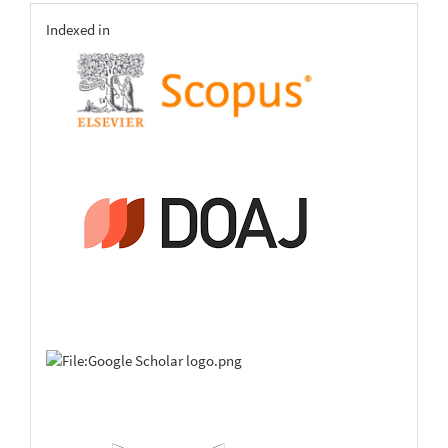
indexing
Indexed in