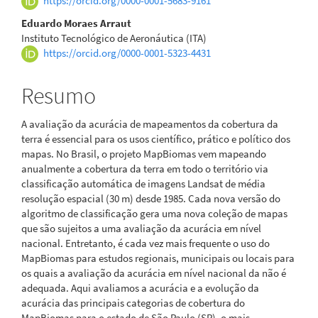
https://orcid.org/0000-0001-5683-9161
artigo
Eduardo Moraes Arraut
Instituto Tecnológico de Aeronáutica (ITA)
principal
https://orcid.org/0000-0001-5323-4431
Resumo
A avaliação da acurácia de mapeamentos da cobertura da
terra é essencial para os usos científico, prático e político dos
mapas. No Brasil, o projeto MapBiomas vem mapeando
anualmente a cobertura da terra em todo o território via
classificação automática de imagens Landsat de média
resolução espacial (30 m) desde 1985. Cada nova versão do
algoritmo de classificação gera uma nova coleção de mapas
que são sujeitos a uma avaliação da acurácia em nível
nacional. Entretanto, é cada vez mais frequente o uso do
MapBiomas para estudos regionais, municipais ou locais para
os quais a avaliação da acurácia em nível nacional da não é
adequada. Aqui avaliamos a acurácia e a evolução da
acurácia das principais categorias de cobertura do
MapBiomas para o estado de São Paulo (SP), o mais