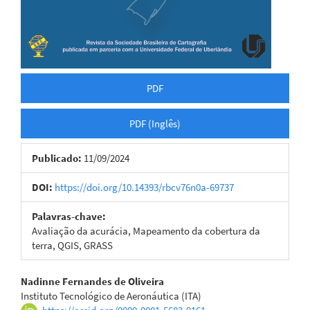
PDF
PDF (Inglês)
Publicado:
11/09/2024
DOI:
https://doi.org/10.14393/rbcv76n0a-69737
Palavras-chave:
Avaliação da acurácia, Mapeamento da cobertura da
terra, QGIS, GRASS
Conteúdo
Nadinne Fernandes de Oliveira
Instituto Tecnológico de Aeronáutica (ITA)
do