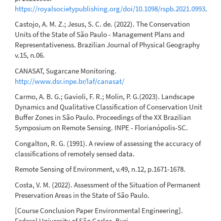
https://royalsocietypublishing.org/doi/10.1098/rspb.2021.0993
.
Castojo, A. M. Z.; Jesus, S. C. de. (2022). The Conservation
Units of the State of São Paulo - Management Plans and
Representativeness. Brazilian Journal of Physical Geography
v.15, n.06.
CANASAT, Sugarcane Monitoring.
http://www.dsr.inpe.br/laf/canasat/
Carmo, A. B. G.; Gavioli, F. R.; Molin, P. G.(2023). Landscape
Dynamics and Qualitative Classification of Conservation Unit
Buffer Zones in São Paulo. Proceedings of the XX Brazilian
Symposium on Remote Sensing. INPE - Florianópolis-SC.
Congalton, R. G. (1991). A review of assessing the accuracy of
classifications of remotely sensed data.
Remote Sensing of Environment, v.49, n.12, p.1671-1678.
Costa, V. M. (2022). Assessment of the Situation of Permanent
Preservation Areas in the State of São Paulo.
[Course Conclusion Paper Environmental Engineering].
Federal University of São Carlos, Buri.