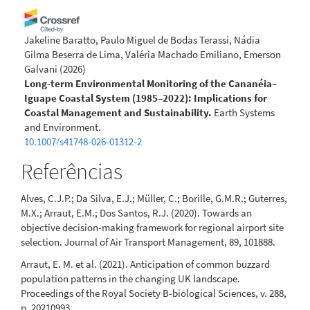
Jakeline Baratto, Paulo Miguel de Bodas Terassi, Nádia
Gilma Beserra de Lima, Valéria Machado Emiliano, Emerson
Galvani
(2026)
Long-term Environmental Monitoring of the Cananéia–
Iguape Coastal System (1985–2022): Implications for
Coastal Management and Sustainability.
Earth Systems
and Environment.
10.1007/s41748-026-01312-2
Referências
Alves, C.J.P.; Da Silva, E.J.; Müller, C.; Borille, G.M.R.; Guterres,
M.X.; Arraut, E.M.; Dos Santos, R.J. (2020). Towards an
objective decision-making framework for regional airport site
selection. Journal of Air Transport Management, 89, 101888.
Arraut, E. M. et al. (2021). Anticipation of common buzzard
population patterns in the changing UK landscape.
Proceedings of the Royal Society B-biological Sciences, v. 288,
p. 20210993.