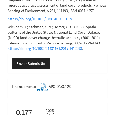
rigorous accuracy assessment of land cover products. Remote
Sensing of Environment, v 231, 111199, ISSN 0034-4257.
https://doi.org/10.1016/j.rse.2019.05.018
.
Wickham, J.; Stehman, S. V.; Homer, C. G. (2017). Spatial
patterns of the United States National Land Cover Dataset
(NLCD) land-cover change thematic accuracy (2001–2011).
International Journal of Remote Sensing, 39(6). 1729–1743.
https://doi.org/10.1080/01431161.2017.1410298
.
Enviar
Enviar Submissão
Submissão
FAPEMIG
Financiamento
APQ-04537-23
scimago
0.177
2025
SJR