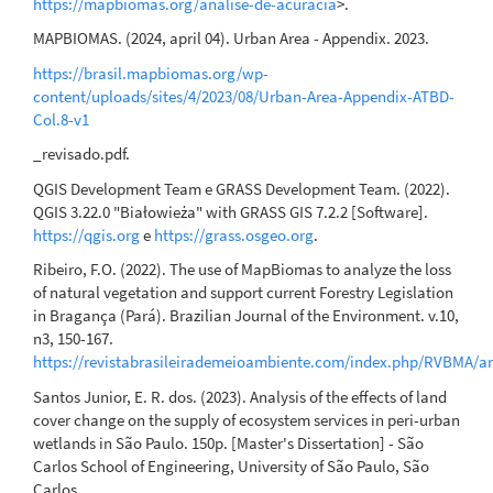
https://mapbiomas.org/analise-de-acuracia
>.
MAPBIOMAS. (2024, april 04). Urban Area - Appendix. 2023.
https://brasil.mapbiomas.org/wp-
content/uploads/sites/4/2023/08/Urban-Area-Appendix-ATBD-
Col.8-v1
_revisado.pdf.
QGIS Development Team e GRASS Development Team. (2022).
QGIS 3.22.0 "Białowieża" with GRASS GIS 7.2.2 [Software].
https://qgis.org
e
https://grass.osgeo.org
.
Ribeiro, F.O. (2022). The use of MapBiomas to analyze the loss
of natural vegetation and support current Forestry Legislation
in Bragança (Pará). Brazilian Journal of the Environment. v.10,
n3, 150-167.
https://revistabrasileirademeioambiente.com/index.php/RVBMA/ar
Santos Junior, E. R. dos. (2023). Analysis of the effects of land
cover change on the supply of ecosystem services in peri-urban
wetlands in São Paulo. 150p. [Master's Dissertation] - São
Carlos School of Engineering, University of São Paulo, São
Carlos.