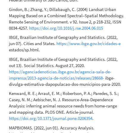
Gindon, B.; Zhang, Y.; Dillabaugh, C. (2004) Landsat Urban
Mapping Based on a Combined Spectral–Spatial Methodology.
Remote Sensing of Environment. v 92. Issue 2, p 218-232, ISSN
0034-4257.
https://doi.org/10.1016/j.rse.2004.06.015
IBGE, Brazilian Institute of Geography and Statistics. (2022,
jun 07). Cities and States.
https://www.ibge.gov.br/cidades-e
estados/sp.html.
IBGE, Brazilian Institute of Geography and Statistics. (2022,
out 13). Social Statistics. August 27, 2020.
https://agenciadenoticias.ibge.gov.br/agencia-sala-de-
imprensa/2013-agencia-de-noticias/releases/28668-
ibge-
divulga-estimativa-dapopulacao-dos-municipios-para-2020.
Kenward, R. E.; Arraut, E. M.; Robertson, P. A.; Paredes, S. S.;
Casey, N. M.; Aebischer, N. J. Resource-Area-Dependence
Analysis: inferring animal resource needs from home-range
and mapping data. PLOS ONE. Article-journal.
https://doi.org/10.1371/journal.pone.0206354
.
MAPBIOMAS. (2022, jun 01). Accuracy Analysis.