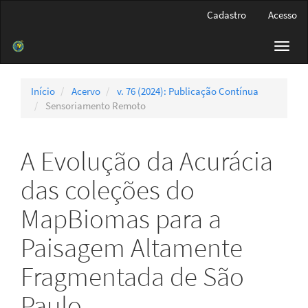
Navegação
Cadastro
Acesso
Principal
Conteúdo
Toggl
principal
navig
Barra
Lateral
Início
Acervo
v. 76 (2024): Publicação Contínua
Sensoriamento Remoto
A Evolução da Acurácia
das coleções do
MapBiomas para a
Paisagem Altamente
Fragmentada de São
Paulo