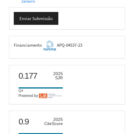
Janeiro
Enviar
Enviar Submissão
Submissão
FAPEMIG
Financiamento
APQ-04537-23
scimago
0.177
2025
SJR
Q4
Powered by
citescore
0.9
2025
CiteScore