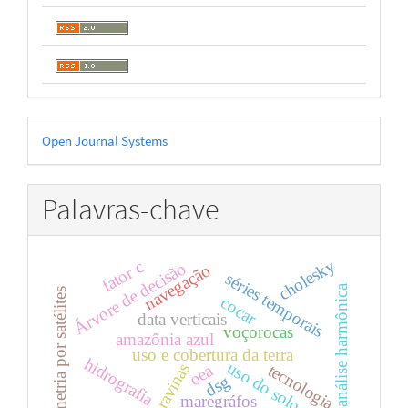
Desenvolvido
Open Journal Systems
por
Palavras-chave
cholesky
fator c
Árvore de decisão
navegação
séries temporais
análise harmônica
altimetria por satélites
cocar
data verticais
voçorocas
amazônia azul
uso e cobertura da terra
hidrografia
uso do solo
ravinas
oea
tecnologia
dsg
maregráfos