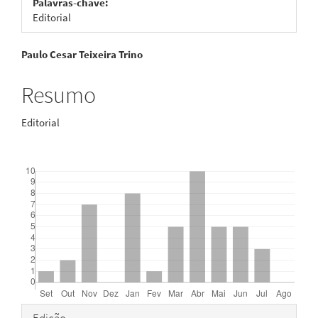
Palavras-chave:
Editorial
Conteúdo
Paulo Cesar Teixeira Trino
do
Resumo
artigo
Editorial
principal
Downloads
Detalhes