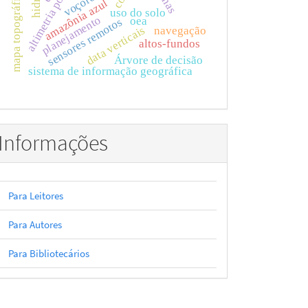
altimetria por satélites
voçorocas
mapa topográfico
amazônia azul
uso do solo
planejamento
oea
sensores remotos
data verticais
navegação
altos-fundos
Árvore de decisão
sistema de informação geográfica
Informações
Para Leitores
Para Autores
Para Bibliotecários