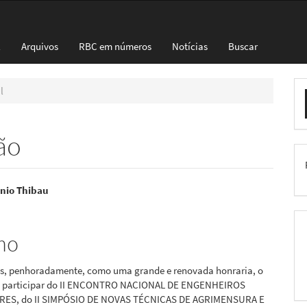
l
Arquivos
RBC em números
Notícias
Buscar
E
l
S
ão
eúdo
ênio Thibau
mo
pal
, penhoradamente, como uma grande e renovada honraria, o
a participar do II ENCONTRO NACIONAL DE ENGENHEIROS
ES, do II SIMPÓSIO DE NOVAS TÉCNICAS DE AGRIMENSURA E