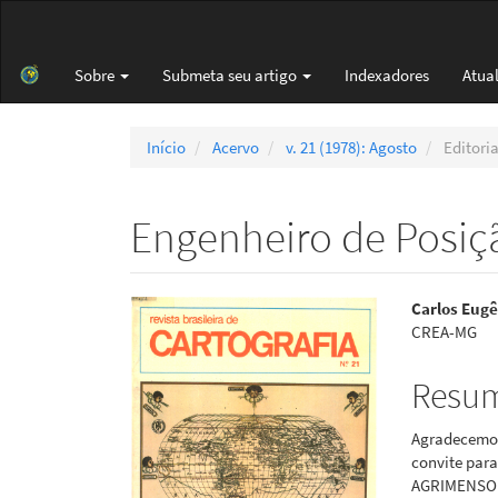
Navegação
Principal
Conteúdo
Sobre
Submeta seu artigo
Indexadores
Atua
principal
Barra
Lateral
Início
Acervo
v. 21 (1978): Agosto
Editoria
Engenheiro de Posiç
Barra
Cont
Carlos Eug
CREA-MG
lateral
do
de
artigo
Resu
artigos
princi
Agradecemos
convite par
AGRIMENSOR