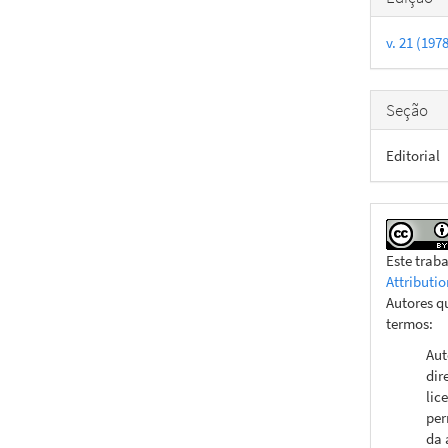
do
v. 21 (197
artigo
Seção
Editorial
Este trab
Attributio
Autores q
termos:
Aut
dir
lic
per
da 