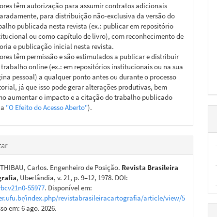
ores têm autorização para assumir contratos adicionais
aradamente, para distribuição não-exclusiva da versão do
balho publicada nesta revista (ex.: publicar em repositório
titucional ou como capítulo de livro), com reconhecimento de
oria e publicação inicial nesta revista.
ores têm permissão e são estimulados a publicar e distribuir
 trabalho online (ex.: em repositórios institucionais ou na sua
ina pessoal) a qualquer ponto antes ou durante o processo
torial, já que isso pode gerar alterações produtivas, bem
o aumentar o impacto e a citação do trabalho publicado
ja
"O Efeito do Acesso Aberto"
).
ar
HIBAU, Carlos. Engenheiro de Posição.
Revista Brasileira
grafia
, Uberlândia, v. 21, p. 9–12, 1978. DOI:
rbcv21n0-55977
. Disponível em:
er.ufu.br/index.php/revistabrasileiracartografia/article/view/5
sso em: 6 ago. 2026.