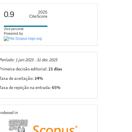
citescore
0.9
2025
CiteScore
25rd percentil
Powered by
Taxas
Período: 1 jan 2025 - 31 dec 2025
Primeira decisão editorial:
21 dias
Taxa de aceitação:
24%
Taxa de rejeição na entrada:
65%
indexing
Indexed in