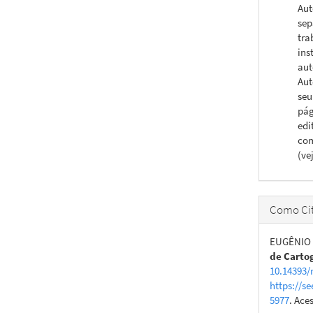
Aut
sep
tra
ins
aut
Aut
seu
pág
edi
com
(ve
Como Cit
EUGÊNIO T
de Carto
10.14393/
https://se
5977
. Ace