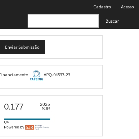
Cadastro
Acesso
Buscar
nviar
Enviar Submissão
ubmissão
FAPEMIG
Financiamento
APQ-04537-23
scimago
0.177
2025
SJR
Q4
Powered by