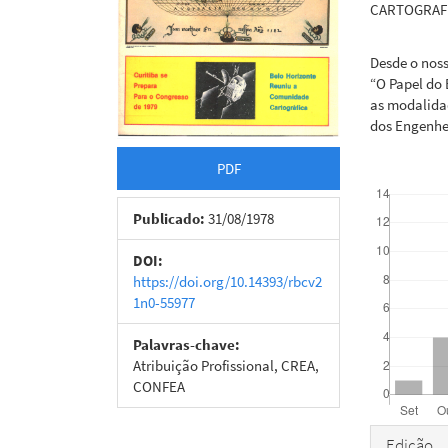
CARTOGRAFI
Desde o nos
“O Papel do
as modalidad
dos Engenhe
PDF
Downloads
Publicado:
31/08/1978
DOI:
https://doi.org/10.14393/rbcv2
1n0-55977
Palavras-chave:
Atribuição Profissional, CREA,
CONFEA
Detal
Edição