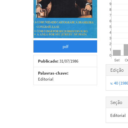
pdf
Publicado:
31/07/1986
Detal
Edição
Palavras-chave:
do
Editorial
v. 40 (198
artigo
Seção
Editorial