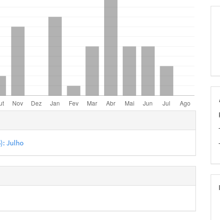
hes
6): Julho