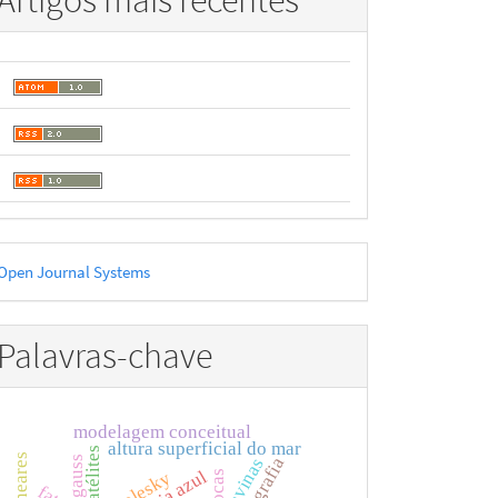
Artigos mais recentes
esenvolvido
Open Journal Systems
or
Palavras-chave
modelagem conceitual
altura superficial do mar
gauss
hidrografia
ravinas
cholesky