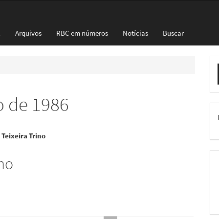
l
Arquivos
RBC em números
Notícias
Buscar
E
S
ho de 1986
eúdo
 Teixeira Trino
mo
pal