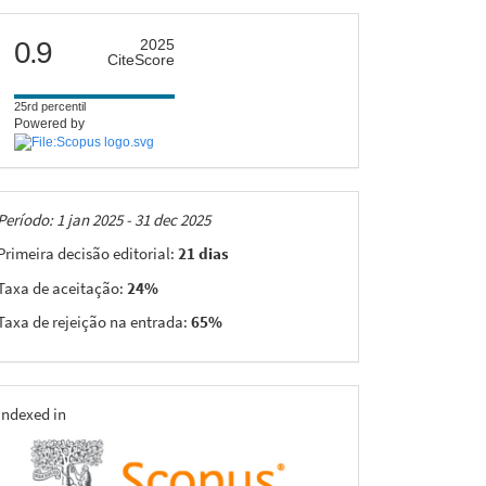
citescore
0.9
2025
CiteScore
25rd percentil
Powered by
Taxas
Período: 1 jan 2025 - 31 dec 2025
Primeira decisão editorial:
21 dias
Taxa de aceitação:
24%
Taxa de rejeição na entrada:
65%
indexing
Indexed in