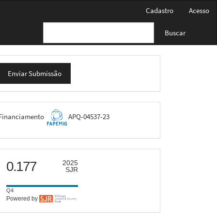
Cadastro
Acesso
Buscar
nviar
Enviar Submissão
ubmissão
FAPEMIG
Financiamento
APQ-04537-23
scimago
0.177
2025
SJR
Q4
Powered by