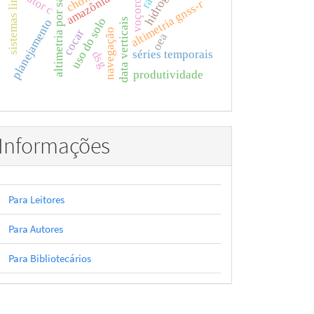
altimetria por satélites
sistemas lineares
amazônia azul
voçorocas
fator c
altimetria gnss-r
uso do solo
data verticais
planejamento
navegação
cocar
oea
séries temporais
dsg
produtividade
Informações
Para Leitores
Para Autores
Para Bibliotecários