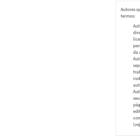
Autores q
termos:
Aut
dir
lic
per
da 
Aut
sep
tra
ins
aut
Aut
seu
pág
edi
com
(ve