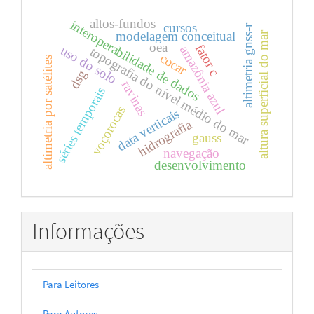
altos-fundos
interoperabilidade de dados
cursos
altimetria gnss-r
modelagem conceitual
altura superficial do mar
oea
fator c
uso do solo
amazônia azul
topografia do nível médio do mar
cocar
altimetria por satélites
dsg
ravinas
séries temporais
voçorocas
data verticais
hidrografia
gauss
navegação
desenvolvimento
Informações
Para Leitores
Para Autores