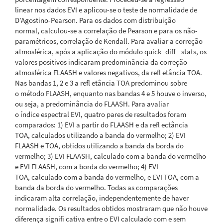
linear nos dados EVI e aplicou-se o teste de normalidade de
D’Agostino-Pearson. Para os dados com distribuição
normal, calculou-se a correlação de Pearson e para os não-
paramétricos, correlação de Kendall. Para avaliar a correção
atmosférica, após a aplicação do módulo quick_diff _stats, os
valores positivos indicaram predominância da correção
atmosférica FLAASH e valores negativos, da refl etância TOA.
Nas bandas 1, 2 e 3 a refl etância TOA predominou sobre
o método FLAASH, enquanto nas bandas 4 e 5 houve o inverso,
ou seja, a predominância do FLAASH. Para avaliar
o índice espectral EVI, quatro pares de resultados foram
comparados: 1) EVI a partir do FLAASH e da refl ectância
TOA, calculados utilizando a banda do vermelho; 2) EVI
FLAASH e TOA, obtidos utilizando a banda da borda do
vermelho; 3) EVI FLAASH, calculado com a banda do vermelho
e EVI FLAASH, com a borda do vermelho; 4) EVI
TOA, calculado com a banda do vermelho, e EVI TOA, com a
banda da borda do vermelho. Todas as comparações
indicaram alta correlação, independentemente de haver
normalidade. Os resultados obtidos mostraram que não houve
diferença signifi cativa entre o EVI calculado com e sem