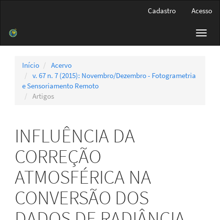
Navegação
Cadastro
Acesso
Principal
Conteúdo
Toggl
principal
navig
Barra
Lateral
Início
Acervo
v. 67 n. 7 (2015): Novembro/Dezembro - Fotogrametria
e Sensoriamento Remoto
Artigos
INFLUÊNCIA DA
CORREÇÃO
ATMOSFÉRICA NA
CONVERSÃO DOS
DADOS DE RADIÂNCIA