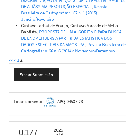
DISCRIMINAÇÃO DE FEIÇÕES ESPECTRAIS EM IMAGENS
DE ALTÃSSIMA RESOLUÇÃO ESPACIAL
,
Revista
Brasileira de Cartografia: v. 67 n. 1 (2015):
Janeiro/Fevereiro
Gustavo Farhat de Araujo, Gustavo Macedo de Mello
Baptista,
PROPOSTA DE UM ALGORITMO PARA BUSCA
DE ENDMEMBERS A PARTIR DA ESTATÍSTICA DOS
DADOS ESPECTRAIS DA AMOSTRA
,
Revista Brasileira de
Cartografia: v. 66 n. 6 (2014): Novembro/Dezembro
<<
<
1
2
Enviar
Enviar Submissão
Submissão
FAPEMIG
Financiamento
APQ-04537-23
scimago
0.177
2025
SJR