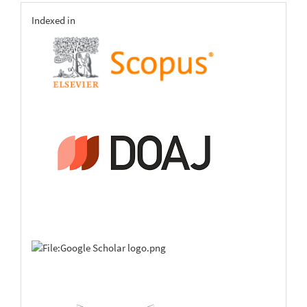
indexing
Indexed in