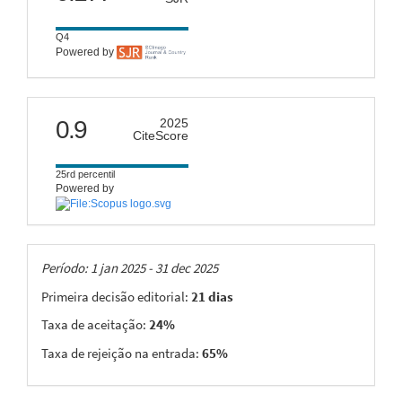
Q4
Powered by
citescore
0.9
2025
CiteScore
25rd percentil
Powered by
Taxas
Período: 1 jan 2025 - 31 dec 2025
Primeira decisão editorial:
21 dias
Taxa de aceitação:
24%
Taxa de rejeição na entrada:
65%