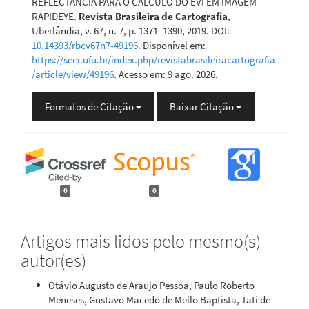
REFLECTÂNCIA PARA O CÁLCULO DO EVI EM IMAGEM
RAPIDEYE.
Revista Brasileira de Cartografia
,
Uberlândia, v. 67, n. 7, p. 1371–1390, 2019. DOI:
10.14393/rbcv67n7-49196
. Disponível em:
https://seer.ufu.br/index.php/revistabrasileiracartografia
/article/view/49196
. Acesso em: 9 ago. 2026.
Formatos de Citação
Baixar Citação
0
0
Artigos mais lidos pelo mesmo(s)
autor(es)
Otávio Augusto de Araujo Pessoa, Paulo Roberto
Meneses, Gustavo Macedo de Mello Baptista, Tati de