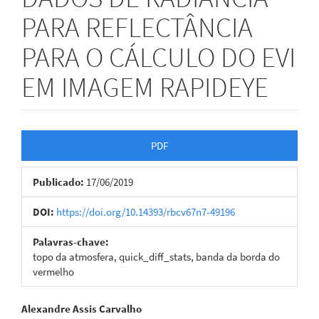
PARA REFLECTÂNCIA
PARA O CÁLCULO DO EVI
EM IMAGEM RAPIDEYE
Barra
PDF
lateral
Publicado:
17/06/2019
de
artigos
DOI:
https://doi.org/10.14393/rbcv67n7-49196
Palavras-chave:
topo da atmosfera, quick_diff_stats, banda da borda do
vermelho
Conteúdo
Alexandre Assis Carvalho