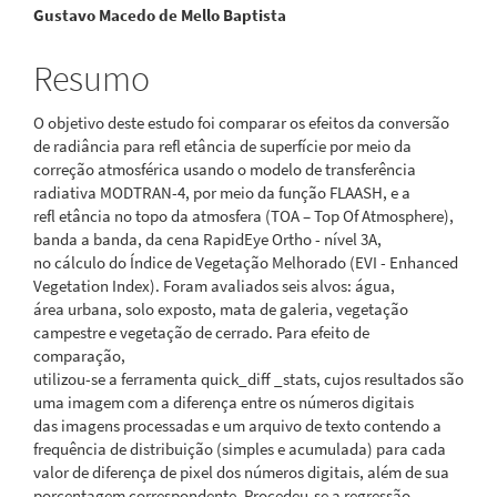
Gustavo Macedo de Mello Baptista
do
artigo
Resumo
principal
O objetivo deste estudo foi comparar os efeitos da conversão
de radiância para refl etância de superfície por meio da
correção atmosférica usando o modelo de transferência
radiativa MODTRAN-4, por meio da função FLAASH, e a
refl etância no topo da atmosfera (TOA – Top Of Atmosphere),
banda a banda, da cena RapidEye Ortho - nível 3A,
no cálculo do Índice de Vegetação Melhorado (EVI - Enhanced
Vegetation Index). Foram avaliados seis alvos: água,
área urbana, solo exposto, mata de galeria, vegetação
campestre e vegetação de cerrado. Para efeito de
comparação,
utilizou-se a ferramenta quick_diff _stats, cujos resultados são
uma imagem com a diferença entre os números digitais
das imagens processadas e um arquivo de texto contendo a
frequência de distribuição (simples e acumulada) para cada
valor de diferença de pixel dos números digitais, além de sua
porcentagem correspondente. Procedeu-se a regressão