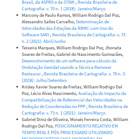
Brasil, da ASPRS e da OTAN
,
Revista Brasileira de
Cartografia: v. 70 n. 1 (2018): Janeiro/Março
Marcony de Paulo Ramos, William Rodrigo Dal Poz,
Alessandro Salles Carvalho,
Determinação de
Velocidades das Estações da RBMC com Uso do
Software SARI
,
Revista Brasileira de Cartografia: v. 73
n. 2 (2021): Abril/Junho
Teixeira Marques, William Rodrigo Dal Poz, Jhonata
Soares de Freitas, Gabriel do Nascimento Guimarães,
Desenvolvimento de um software para cálculo da
Ondulação Geoidal usando a Técnica Remover
Restaurar
,
Revista Brasileira de Cartografia: v. 70 n. 3
(2018): Julho/Setembro
Krisley Xavier Soares de Freitas, William Rodrigo Dal
Poz, Lécio Alves Nascimento,
Avaliação do Impacto da
Compatibilização de Referencial das Velocidades na
Redução de Coordenadas no PPP
,
Revista Brasileira de
Cartografia: v. 73 n. 1 (2021): Janeiro/Março
Gabriel Diniz de Oliveira, Moisés Ferreira Costa, William
Rodrigo Dal Poz,
POSICIONAMENTO RELATIVO EM
TEMPO REAL E PÓS-PROCESSADO UTILIZANDO
MICRORRECEPTOR GNSS DISPONÍVEL EM