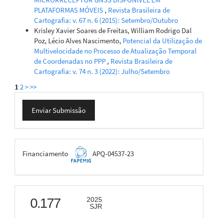
PLATAFORMAS MÓVEIS
,
Revista Brasileira de
Cartografia: v. 67 n. 6 (2015): Setembro/Outubro
Krisley Xavier Soares de Freitas, William Rodrigo Dal
Poz, Lécio Alves Nascimento,
Potencial da Utilização de
Multivelocidade no Processo de Atualização Temporal
de Coordenadas no PPP
,
Revista Brasileira de
Cartografia: v. 74 n. 3 (2022): Julho/Setembro
1
2
>
>>
Enviar
Enviar Submissão
Submissão
FAPEMIG
Financiamento
APQ-04537-23
scimago
0.177
2025
SJR