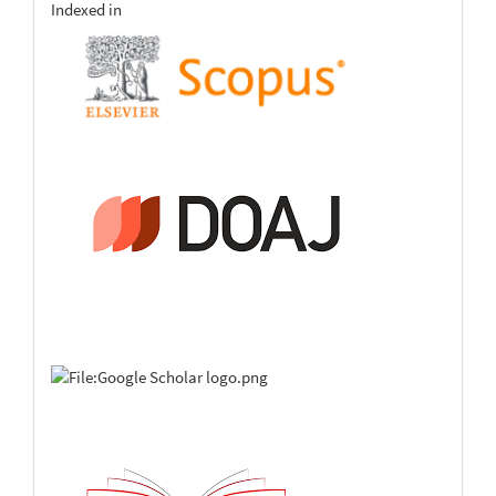
indexing
Indexed in