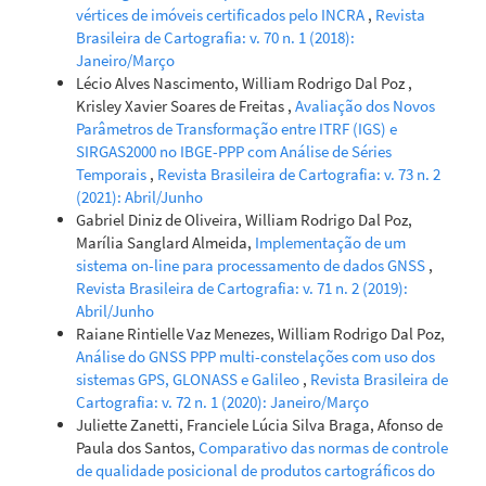
vértices de imóveis certificados pelo INCRA
,
Revista
Brasileira de Cartografia: v. 70 n. 1 (2018):
Janeiro/Março
Lécio Alves Nascimento, William Rodrigo Dal Poz ,
Krisley Xavier Soares de Freitas ,
Avaliação dos Novos
Parâmetros de Transformação entre ITRF (IGS) e
SIRGAS2000 no IBGE-PPP com Análise de Séries
Temporais
,
Revista Brasileira de Cartografia: v. 73 n. 2
(2021): Abril/Junho
Gabriel Diniz de Oliveira, William Rodrigo Dal Poz,
Marília Sanglard Almeida,
Implementação de um
sistema on-line para processamento de dados GNSS
,
Revista Brasileira de Cartografia: v. 71 n. 2 (2019):
Abril/Junho
Raiane Rintielle Vaz Menezes, William Rodrigo Dal Poz,
Análise do GNSS PPP multi-constelações com uso dos
sistemas GPS, GLONASS e Galileo
,
Revista Brasileira de
Cartografia: v. 72 n. 1 (2020): Janeiro/Março
Juliette Zanetti, Franciele Lúcia Silva Braga, Afonso de
Paula dos Santos,
Comparativo das normas de controle
de qualidade posicional de produtos cartográficos do