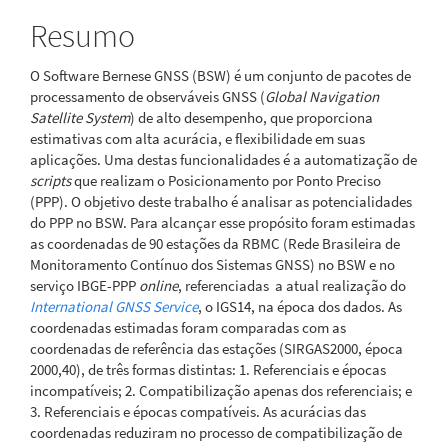
principal
Resumo
O Software Bernese GNSS (BSW) é um conjunto de pacotes de
processamento de observáveis GNSS (
Global Navigation
Satellite System
) de alto desempenho, que proporciona
estimativas com alta acurácia, e flexibilidade em suas
aplicações. Uma destas funcionalidades é a automatização de
scripts
que realizam o Posicionamento por Ponto Preciso
(PPP). O objetivo deste trabalho é analisar as potencialidades
do PPP no BSW. Para alcançar esse propósito foram estimadas
as coordenadas de 90 estações da RBMC (Rede Brasileira de
Monitoramento Contínuo dos Sistemas GNSS) no BSW e no
serviço IBGE-PPP
online
, referenciadas a atual realização do
International
GNSS Service
, o IGS14, na época dos dados. As
coordenadas estimadas foram comparadas com as
coordenadas de referência das estações (SIRGAS2000, época
2000,40), de três formas distintas: 1. Referenciais e épocas
incompatíveis; 2. Compatibilização apenas dos referenciais; e
3. Referenciais e épocas compatíveis. As acurácias das
coordenadas reduziram no processo de compatibilização de