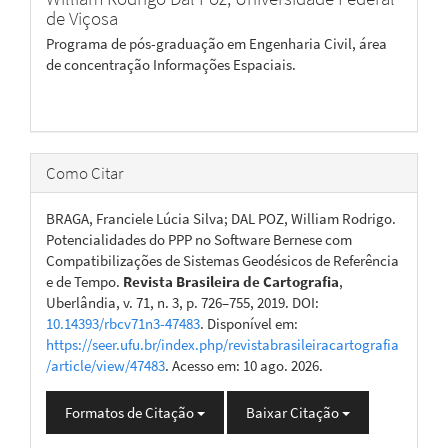
de Viçosa
Programa de pós-graduação em Engenharia Civil, área
de concentração Informações Espaciais.
Como Citar
BRAGA, Franciele Lúcia Silva; DAL POZ, William Rodrigo.
Potencialidades do PPP no Software Bernese com
Compatibilizações de Sistemas Geodésicos de Referência
e de Tempo.
Revista Brasileira de Cartografia
,
Uberlândia, v. 71, n. 3, p. 726–755, 2019. DOI:
10.14393/rbcv71n3-47483
. Disponível em:
https://seer.ufu.br/index.php/revistabrasileiracartografia
/article/view/47483
. Acesso em: 10 ago. 2026.
Formatos de Citação
Baixar Citação