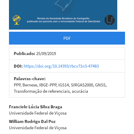
PDF
Publicado:
25/09/2019
DOI:
https://doi.org/10.14393/rbcv71n3-47483
Palavras-chave:
PPP, Bernese, IBGE-PPP, IGS14, SIRGAS2000, GNSS,
Transformação de referenciais, acurácia
Conteúdo
Franciele Lúcia Silva Braga
Universidade Federal de Viçosa
do
William Rodrigo Dal Poz
artigo
Universidade Federal de Viçosa