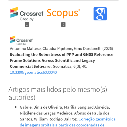
1
0
Antonino Maltese, Claudia Pipitone, Gino Dardanelli
(2026)
Evaluating the Robustness of PPP and GNSS Reference
Frame Solutions Across Scientific and Legacy
Commercial Software.
Geomatics, 6(3), 40.
10.3390/geomatics6030040
Artigos mais lidos pelo mesmo(s)
autor(es)
Gabriel Diniz de Oliveira, Marília Sanglard Almeida,
Nilcilene das Graças Medeiros, Afonso de Paula dos
Santos, William Rodrigo Dal Poz,
Correção geométrica
de imagens orbitais a partir das coordenadas de