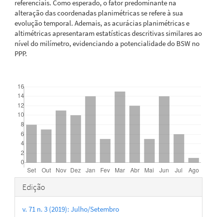
referenciais. Como esperado, o fator predominante na
alteração das coordenadas planimétricas se refere à sua
evolução temporal. Ademais, as acurácias planimétricas e
altimétricas apresentaram estatísticas descritivas similares ao
nível do milímetro, evidenciando a potencialidade do BSW no
PPP.
Downloads
Detalhes
Edição
do
v. 71 n. 3 (2019): Julho/Setembro