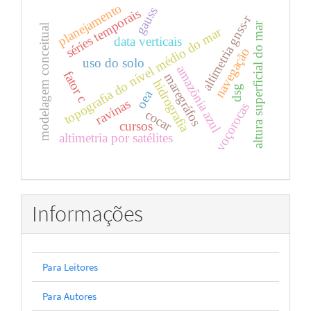
planejamento
gauss
séries temporais
altimetria gnss-r
altura superficial do mar
modelagem conceitual
topografia do nível médio do mar
data verticais
navegação
uso do solo
amazônia azul
fator c
maregráfos
hidrografia
dsg
oea
ravinas
voçorocas
cocar
cursos
altimetria por satélites
Informações
Para Leitores
Para Autores