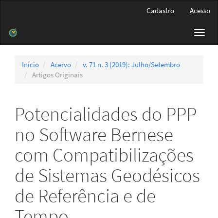
Navegação
Cadastro
Acesso
Principal
Conteúdo
Toggl
principal
navig
Barra
Lateral
Início
Acervo
v. 71 n. 3 (2019): Julho/Setembro
Artigos Originais
Potencialidades do PPP
no Software Bernese
com Compatibilizações
de Sistemas Geodésicos
de Referência e de
Tempo