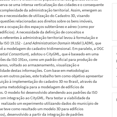
erva-se uma intensa verticalização das cidades e o consequente
complexidade da administração territorial. Assim, emergem as
es e necessidades de utilização do Cadastro 3D, visando
uestões relacionadas aos direitos sobre os bens imóveis,
bre a ocupação dos espaços subterrâneo e aéreo (como por
edifícios). A necessidade da definição de conceitos e
s referentes à administração territorial levou à formulação e
a ISO 19.152 -
Land Administration Domain Model
(LADM), que
ê a modelagem do cadastro tridimensional. Em paralelo, a OGC
atial Consortium
), adotou o CityGML, que é baseado em uma
rões da ISO 191xx, como um padrão oficial para produção de
anos, voltado ao armazenamento, visualização e
ilidade destas informações. Com base em metodologias
s em outros países, este trabalho tem como objetivo apresentar
uição à implementação do cadastro 3D no Brasil, através da
 uma metodologia para a modelagem de edifícios de
s. O modelo foi desenvolvido atendendo aos padrões da ISO
com integração ao CityGML. Para testar a viabilidade da
i realizado um experimento utilizando dados do município de
ue teve como resultado um modelo 3D para edifícios
s), desenvolvido a partir da integração de padrões