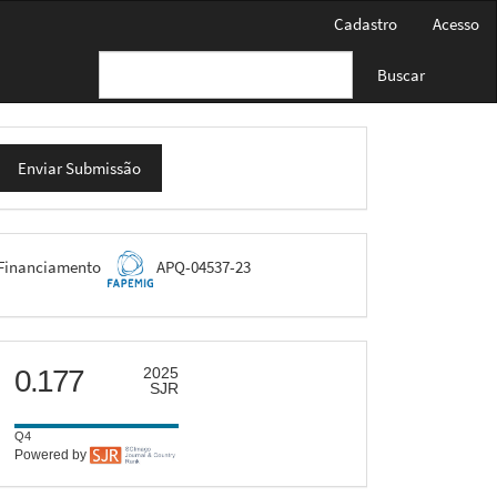
Cadastro
Acesso
Buscar
nviar
Enviar Submissão
ubmissão
FAPEMIG
Financiamento
APQ-04537-23
scimago
0.177
2025
SJR
Q4
Powered by