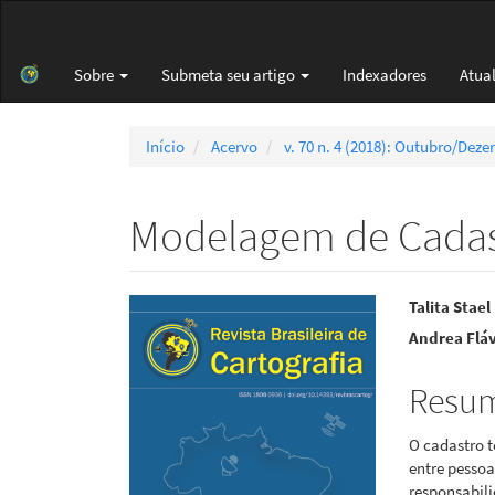
Navegação
Principal
Conteúdo
Sobre
Submeta seu artigo
Indexadores
Atua
principal
Barra
Lateral
Início
Acervo
v. 70 n. 4 (2018): Outubro/Dez
Modelagem de Cadast
Barra
Cont
Talita Stae
Andrea Fláv
lateral
do
de
artigo
Resu
artigos
princi
O cadastro t
entre pessoas
responsabil