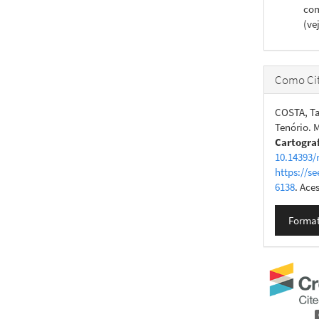
com
(ve
Como Cit
COSTA, Ta
Tenório. 
Cartogra
10.14393/
https://se
6138
. Ace
Format