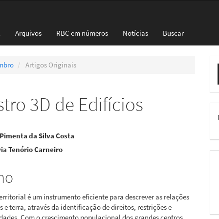
l
Arquivos
RBC em números
Notícias
Buscar
E
embro
Artigos Originais
S
ro 3D de Edifícios
eúdo
l Pimenta da Silva Costa
ia Tenório Carneiro
mo
pal
erritorial é um instrumento eficiente para descrever as relações
 e terra, através da identificação de direitos, restrições e
idades. Com o crescimento populacional dos grandes centros