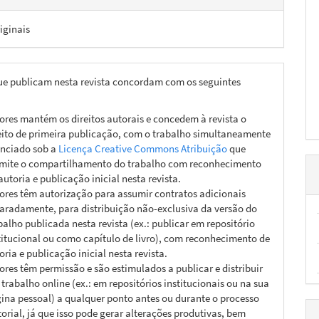
iginais
ue publicam nesta revista concordam com os seguintes
ores mantém os direitos autorais e concedem à revista o
eito de primeira publicação, com o trabalho simultaneamente
enciado sob a
Licença Creative Commons Atribuição
que
mite o compartilhamento do trabalho com reconhecimento
autoria e publicação inicial nesta revista.
ores têm autorização para assumir contratos adicionais
aradamente, para distribuição não-exclusiva da versão do
balho publicada nesta revista (ex.: publicar em repositório
titucional ou como capítulo de livro), com reconhecimento de
oria e publicação inicial nesta revista.
ores têm permissão e são estimulados a publicar e distribuir
 trabalho online (ex.: em repositórios institucionais ou na sua
ina pessoal) a qualquer ponto antes ou durante o processo
torial, já que isso pode gerar alterações produtivas, bem