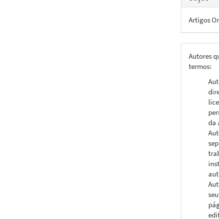
Artigos Or
Autores q
termos:
Aut
dir
lic
per
da 
Aut
sep
tra
ins
aut
Aut
seu
pág
edi