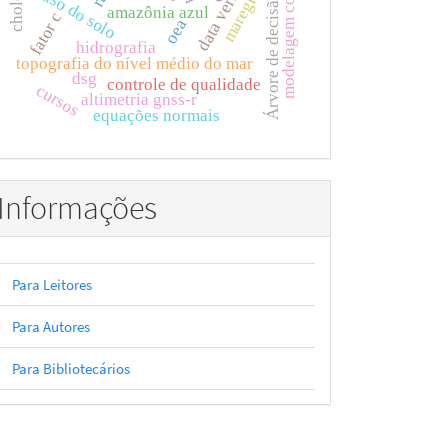
modelagem conceitual
data verticais
maregráfos
cholesky
uso do solo
Árvore de decisão
amazônia azul
fator c
oea
hidrografia
topografia do nível médio do mar
dsg
controle de qualidade
cursos
altimetria gnss-r
equações normais
Informações
Para Leitores
Para Autores
Para Bibliotecários