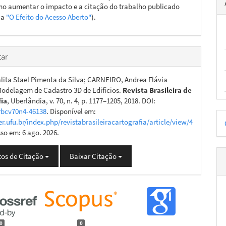
o aumentar o impacto e a citação do trabalho publicado
ja
"O Efeito do Acesso Aberto"
).
ar
lita Stael Pimenta da Silva; CARNEIRO, Andrea Flávia
Modelagem de Cadastro 3D de Edifícios.
Revista Brasileira de
fia
, Uberlândia, v. 70, n. 4, p. 1177–1205, 2018. DOI:
rbcv70n4-46138
. Disponível em:
D
er.ufu.br/index.php/revistabrasileiracartografia/article/view/4
p
sso em: 6 ago. 2026.
os de Citação
Baixar Citação
0
0