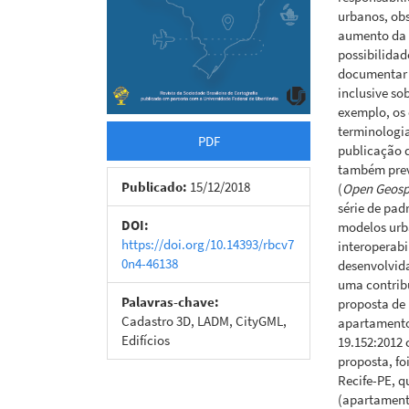
urbanos, obs
aumento da 
possibilidad
documentar q
inclusive so
exemplo, os 
terminologia
PDF
publicação d
também prev
Publicado:
15/12/2018
(
Open Geosp
série de pad
DOI:
modelos urb
https://doi.org/10.14393/rbcv7
interoperab
0n4-46138
desenvolvida
uma contrib
Palavras-chave:
proposta de
Cadastro 3D, LADM, CityGML,
apartamento
Edifícios
19.152:2012 
proposta, fo
Recife-PE, q
(apartamento