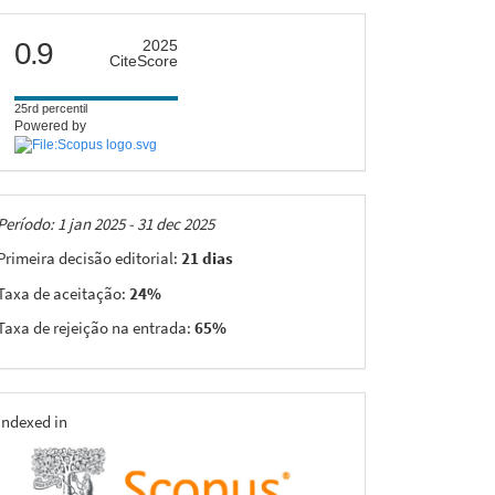
citescore
0.9
2025
CiteScore
25rd percentil
Powered by
Taxas
Período: 1 jan 2025 - 31 dec 2025
Primeira decisão editorial:
21 dias
Taxa de aceitação:
24%
Taxa de rejeição na entrada:
65%
indexing
Indexed in