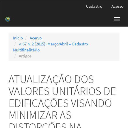
Navegação
Cadastro
Acesso
Principal
Conteúdo
Toggl
principal
navig
Barra
Lateral
Início
Acervo
v. 67 n. 2 (2015): Março/Abril – Cadastro
Multifinalitário
Artigos
ATUALIZAÇÃO DOS
VALORES UNITÁRIOS DE
EDIFICAÇÕES VISANDO
MINIMIZAR AS
DISTORÇÕES NA