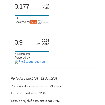
scimago
0.177
2025
SJR
Q4
Powered by
citescore
0.9
2025
CiteScore
25rd percentil
Powered by
Taxas
Período: 1 jan 2025 - 31 dec 2025
Primeira decisão editorial:
21 dias
Taxa de aceitação:
24%
Taxa de rejeição na entrada:
65%