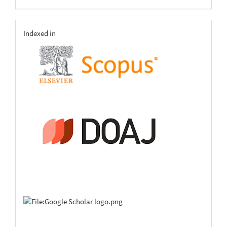
indexing
Indexed in