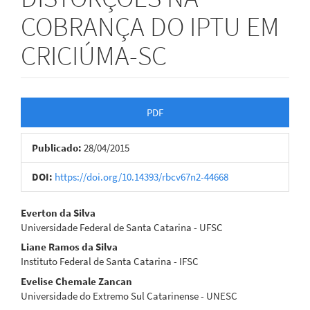
COBRANÇA DO IPTU EM
CRICIÚMA-SC
Barra
PDF
lateral
Publicado:
28/04/2015
de
artigos
DOI:
https://doi.org/10.14393/rbcv67n2-44668
Conteúdo
Everton da Silva
Universidade Federal de Santa Catarina - UFSC
do
Liane Ramos da Silva
artigo
Instituto Federal de Santa Catarina - IFSC
Evelise Chemale Zancan
principal
Universidade do Extremo Sul Catarinense - UNESC