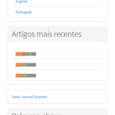
English
Português
Artigos mais recentes
Desenvolvido
Open Journal Systems
por