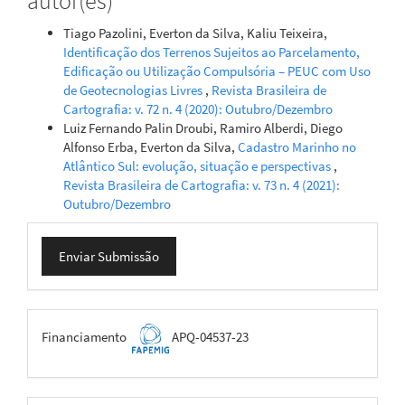
autor(es)
Tiago Pazolini, Everton da Silva, Kaliu Teixeira,
Identificação dos Terrenos Sujeitos ao Parcelamento,
Edificação ou Utilização Compulsória – PEUC com Uso
de Geotecnologias Livres
,
Revista Brasileira de
Cartografia: v. 72 n. 4 (2020): Outubro/Dezembro
Luiz Fernando Palin Droubi, Ramiro Alberdi, Diego
Alfonso Erba, Everton da Silva,
Cadastro Marinho no
Atlântico Sul: evolução, situação e perspectivas
,
Revista Brasileira de Cartografia: v. 73 n. 4 (2021):
Outubro/Dezembro
Enviar
Enviar Submissão
Submissão
FAPEMIG
Financiamento
APQ-04537-23