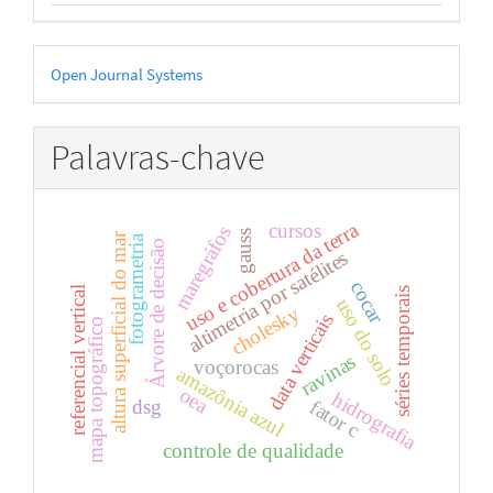
Desenvolvido
Open Journal Systems
por
Palavras-chave
uso e cobertura da terra
cursos
maregráfos
gauss
altura superficial do mar
fotogrametria
Árvore de decisão
altimetria por satélites
cocar
referencial vertical
séries temporais
uso do solo
cholesky
data verticais
mapa topográfico
ravinas
voçorocas
amazônia azul
oea
hidrografia
dsg
fator c
controle de qualidade