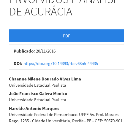
DE ACURÁCIA
Barra
PDF
lateral
Publicado:
20/11/2016
de
artigos
DOI:
https://doi.org/10.14393/rbcv68n5-44435
Conteúdo
Chaenne Milene Dourado Alves Lima
Universidade Estadual Paulista
do
João Francisco Galera Monico
artigo
Universidade Estadual Paulista
Haroldo Antonio Marques
principal
Universidade Federal de Pernambuco-UFPE Av. Prof. Moraes
Rego, 1235 - Cidade Universitária, Recife - PE - CEP: 50670-901