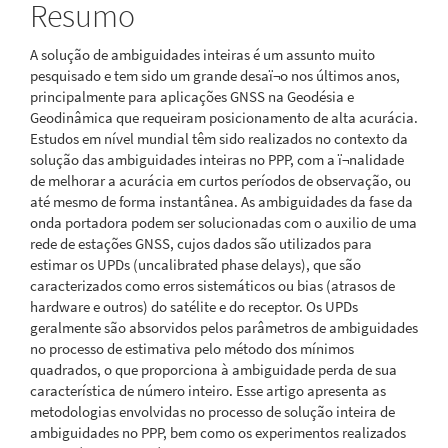
Resumo
A solução de ambiguidades inteiras é um assunto muito
pesquisado e tem sido um grande desaï¬o nos últimos anos,
principalmente para aplicações GNSS na Geodésia e
Geodinâmica que requeiram posicionamento de alta acurácia.
Estudos em nível mundial têm sido realizados no contexto da
solução das ambiguidades inteiras no PPP, com a ï¬nalidade
de melhorar a acurácia em curtos períodos de observação, ou
até mesmo de forma instantânea. As ambiguidades da fase da
onda portadora podem ser solucionadas com o auxilio de uma
rede de estações GNSS, cujos dados são utilizados para
estimar os UPDs (uncalibrated phase delays), que são
caracterizados como erros sistemáticos ou bias (atrasos de
hardware e outros) do satélite e do receptor. Os UPDs
geralmente são absorvidos pelos parâmetros de ambiguidades
no processo de estimativa pelo método dos mínimos
quadrados, o que proporciona à ambiguidade perda de sua
característica de número inteiro. Esse artigo apresenta as
metodologias envolvidas no processo de solução inteira de
ambiguidades no PPP, bem como os experimentos realizados