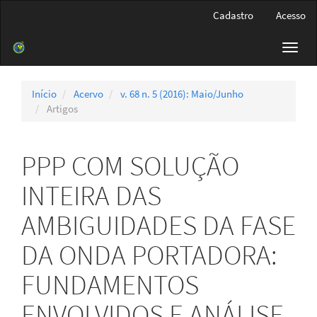
Navegação
Cadastro
Acesso
Principal
Conteúdo
Toggl
principal
navig
Barra
Lateral
Início
Acervo
v. 68 n. 5 (2016): Maio/Junho
Artigos
PPP COM SOLUÇÃO
INTEIRA DAS
AMBIGUIDADES DA FASE
DA ONDA PORTADORA:
FUNDAMENTOS
ENVOLVIDOS E ANÁLISE