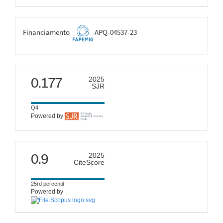
FAPEMIG
Financiamento
APQ-04537-23
scimago
0.177
2025
SJR
Q4
Powered by
citescore
0.9
2025
CiteScore
25rd percentil
Powered by