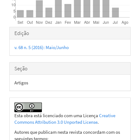
Detalhes
Edição
do
v. 68 n. 5 (2016): Maio/Junho
artigo
Seção
Artigos
Esta obra está licenciado com uma Licença
Creative
Commons Attribution 3.0 Unported License
.
Autores que publicam nesta revista concordam com os
seguintes termos: