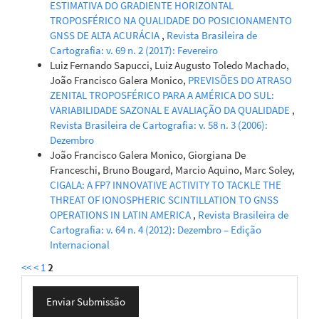
ESTIMATIVA DO GRADIENTE HORIZONTAL
TROPOSFÉRICO NA QUALIDADE DO POSICIONAMENTO
GNSS DE ALTA ACURÁCIA
,
Revista Brasileira de
Cartografia: v. 69 n. 2 (2017): Fevereiro
Luiz Fernando Sapucci, Luiz Augusto Toledo Machado,
João Francisco Galera Monico,
PREVISÕES DO ATRASO
ZENITAL TROPOSFÉRICO PARA A AMÉRICA DO SUL:
VARIABILIDADE SAZONAL E AVALIAÇÃO DA QUALIDADE
,
Revista Brasileira de Cartografia: v. 58 n. 3 (2006):
Dezembro
João Francisco Galera Monico, Giorgiana De
Franceschi, Bruno Bougard, Marcio Aquino, Marc Soley,
CIGALA: A FP7 INNOVATIVE ACTIVITY TO TACKLE THE
THREAT OF IONOSPHERIC SCINTILLATION TO GNSS
OPERATIONS IN LATIN AMERICA
,
Revista Brasileira de
Cartografia: v. 64 n. 4 (2012): Dezembro – Edição
Internacional
<<
<
1
2
Enviar
Enviar Submissão
Submissão