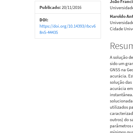
João Franci
de
artigo
Publicado:
20/11/2016
Universidade
Haroldo An
artigos
princi
DOI:
Universidad
https://doi.org/10.14393/rbcv6
Cidade Unive
8n5-44435
Resu
A solução d
sido um gran
GNSS na Geo
acurácia. Es
solução das 
acurácia em
instantânea
solucionada
utilizados p
caracterizad
outros) do s
parâmetros 
mínimos qua