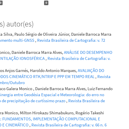
0
0
) autor(es)
da Silva, Paulo Sérgio de Oliveira Júnior, Daniele Barroca Marra
amento multi-GNSS
,
Revista Brasileira de Cartografia: v. 72
Monico, Daniele Barroca Marra Alves,
ANÁLISE DO DESEMPENHO
CINTILAÇÃO IONOSFÉRICA
,
Revista Brasileira de Cartografia: v.
dos Anjos Garnés, Haroldo Antonio Marques,
AVALIAÇÃO DO
DOS CINEMÁTICO RTK/NTRIP E PPP EM TEMPO REAL
,
Revista
etembro/Outubro
sco Galera Monico , Daniele Barroca Marra Alves, Luiz Fernando
sinergia entre Geodésia Espacial e Meteorologia: do erro no
 de precipitação de curtíssimo prazo
,
Revista Brasileira de
ra Monico, Milton Hirokazu Shimabukuro, Rogério Takeshi
L: FUNDAMENTOS, IMPLEMENTAÇÃO COMPUTACIONAL E
O E CINEMÁTICO
,
Revista Brasileira de Cartografia: v. 66 n. 6