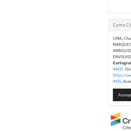
Como Cit
LIMA, Cha
MARQUES,
AMBIGUI
ENVOLVID
Cartogra
44435
. Di
https://se
4435
. Ace
Format