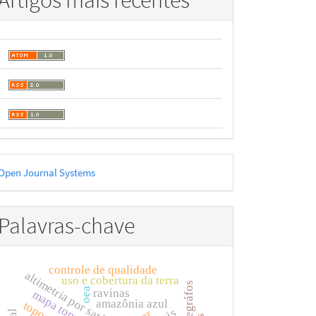
Artigos mais recentes
esenvolvido
Open Journal Systems
or
Palavras-chave
controle de qualidade
altimetria por satélites
uso e cobertura da terra
maregráfos
oea
ravinas
mapa topográfico
amazônia azul