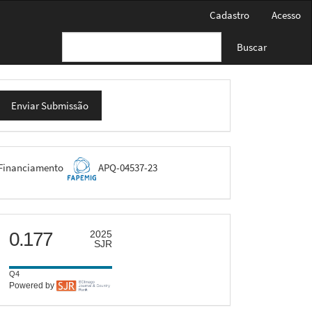
Cadastro
Acesso
Buscar
nviar
Enviar Submissão
ubmissão
FAPEMIG
Financiamento
APQ-04537-23
scimago
0.177
2025
SJR
Q4
Powered by