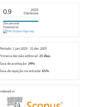
citescore
0.9
2025
CiteScore
25rd percentil
Powered by
Taxas
Período: 1 jan 2025 - 31 dec 2025
Primeira decisão editorial:
21 dias
Taxa de aceitação:
24%
Taxa de rejeição na entrada:
65%
indexing
Indexed in