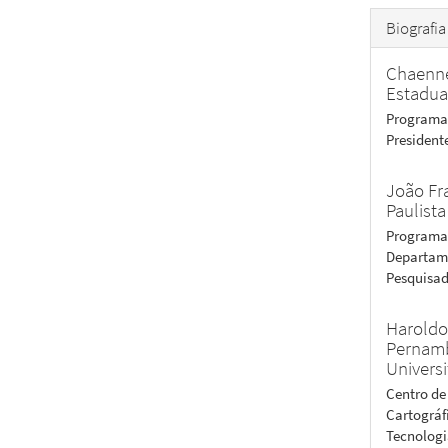
Biografia
Chaenne
Estadual
Programa
President
João Fr
Paulista
Programa 
Departame
Pesquisad
Haroldo
Pernamb
Universi
Centro de
Cartográf
Tecnolog