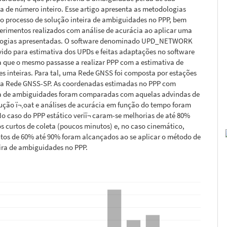
ca de número inteiro. Esse artigo apresenta as metodologias
o processo de solução inteira de ambiguidades no PPP, bem
erimentos realizados com análise de acurácia ao aplicar uma
logias apresentadas. O software denominado UPD_NETWORK
vido para estimativa dos UPDs e feitas adaptações no software
 que o mesmo passasse a realizar PPP com a estimativa de
 inteiras. Para tal, uma Rede GNSS foi composta por estações
a Rede GNSS-SP. As coordenadas estimadas no PPP com
xa de ambiguidades foram comparadas com aquelas advindas de
ução ï¬‚oat e análises de acurácia em função do tempo foram
No caso do PPP estático veriï¬ caram-se melhorias de até 80%
s curtos de coleta (poucos minutos) e, no caso cinemático,
os de 60% até 90% foram alcançados ao se aplicar o método de
ira de ambiguidades no PPP.