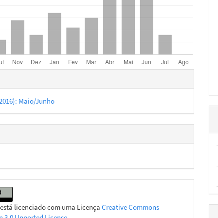
hes
 (2016): Maio/Junho
 está licenciado com uma Licença
Creative Commons
on 3.0 Unported License
.