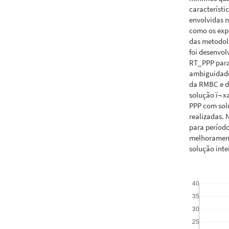
característi
envolvidas n
como os exp
das metodo
foi desenvol
RT_PPP para
ambiguidades
da RMBC e d
solução ï¬ 
PPP com sol
realizadas. 
para período
melhorament
solução inte
Downloads