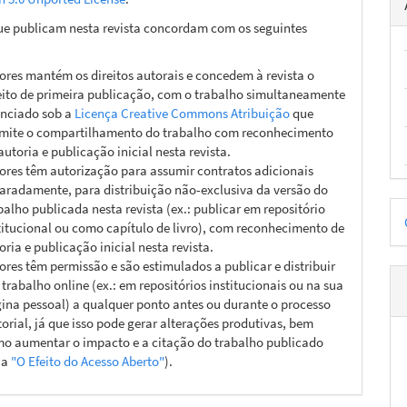
ue publicam nesta revista concordam com os seguintes
ores mantém os direitos autorais e concedem à revista o
eito de primeira publicação, com o trabalho simultaneamente
enciado sob a
Licença Creative Commons Atribuição
que
mite o compartilhamento do trabalho com reconhecimento
autoria e publicação inicial nesta revista.
ores têm autorização para assumir contratos adicionais
aradamente, para distribuição não-exclusiva da versão do
D
balho publicada nesta revista (ex.: publicar em repositório
titucional ou como capítulo de livro), com reconhecimento de
p
oria e publicação inicial nesta revista.
ores têm permissão e são estimulados a publicar e distribuir
 trabalho online (ex.: em repositórios institucionais ou na sua
ina pessoal) a qualquer ponto antes ou durante o processo
torial, já que isso pode gerar alterações produtivas, bem
o aumentar o impacto e a citação do trabalho publicado
ja
"O Efeito do Acesso Aberto"
).