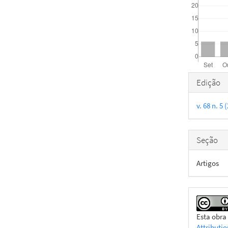
Detal
Edição
do
v. 68 n. 5
artigo
Seção
Artigos
Esta obra
Attributi