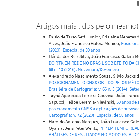
Artigos mais lidos pelo mesmo(s
Paulo de Tarso Setti Júnior, Crislaine Menezes 
Alves, João Francisco Galera Monico,
Posicion
(2020): Especial de 50 anos
Hérida dos Reis Silva, João Francisco Galera 
DO RTK EM REDE NO BRASIL SOB EFEITO DA 
68 n. 10 (2016): Novembro/Dezembro
Alexandre do Nascimento Souza, Sílvio Jacks 
POSICIONAMENTO GNSS OBTIDO PELOS MÉTO
Brasileira de Cartografia: v. 66 n. 5 (2014): S
Tayná Aparecida Ferreira Gouveia, João Franci
Sapucci, Felipe Geremia-Nievinski,
50 anos de 
posicionamento GNSS a aplicações de previsão
Cartografia: v. 72 (2020): Especial de 50 anos
Haroldo Antonio Marques, João Francisco Gale
Oyama, Jens Peter Wentz,
PPP EM TEMPO REA
ANÁLISES DE RESULTADOS NO MODO ESTÁTIC