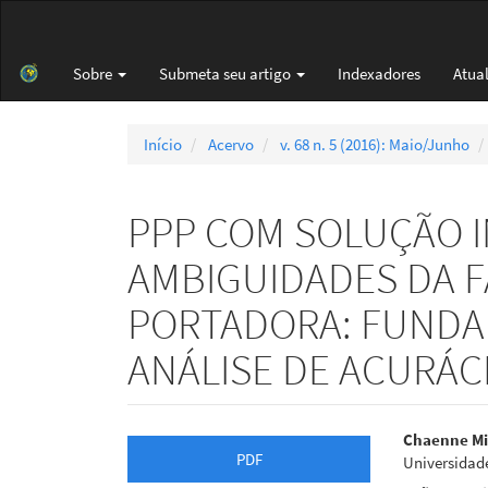
Navegação
Principal
Conteúdo
Sobre
Submeta seu artigo
Indexadores
Atua
principal
Barra
Lateral
Início
Acervo
v. 68 n. 5 (2016): Maio/Junho
PPP COM SOLUÇÃO I
AMBIGUIDADES DA F
PORTADORA: FUNDA
ANÁLISE DE ACURÁC
Barra
Cont
Chaenne Mi
PDF
Universidade
lateral
do