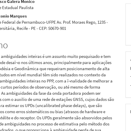
sco Galera Monico
 Estadual Paulista
tonio Marques
pal
e Federal de Pernambuco-UFPE Av. Prof. Moraes Rego, 1235 -
rsitária, Recife - PE - CEP: 50670-901
mo
e ambiguidades inteiras é um assunto muito pesquisado e tem
de desaï¬o nos últimos anos, principalmente para aplicações
désia e Geodinâmica que requeiram posicionamento de alta
tudos em nível mundial têm sido realizados no contexto da
ambiguidades inteiras no PPP, com a ï¬nalidade de melhorar a
 curtos períodos de observação, ou até mesmo de forma
. As ambiguidades da fase da onda portadora podem ser
s com o auxilio de uma rede de estações GNSS, cujos dados são
ara estimar os UPDs (uncalibrated phase delays), que são
os como erros sistemáticos ou bias (atrasos de hardware e
atélite e do receptor. Os UPDs geralmente são absorvidos pelos
de ambiguidades no processo de estimativa pelo método dos
drados, o que proporciona à ambiguidade perda de sua