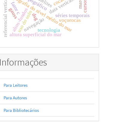
topografia do nível médio do mar
data verticais
cocar
referencial vertical
cursos
fator c
gauss
altos-fundos
uso do solo
dsg
séries temporais
navegação
voçorocas
tecnologia
altura superficial do mar
Informações
Para Leitores
Para Autores
Para Bibliotecários