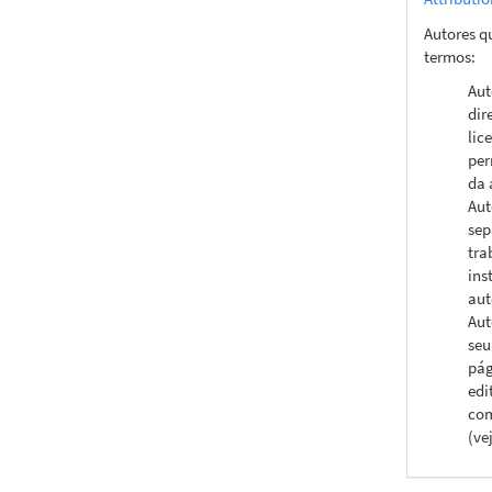
Autores q
termos:
Aut
dir
lic
per
da 
Aut
sep
tra
ins
aut
Aut
seu
pág
edi
com
(ve