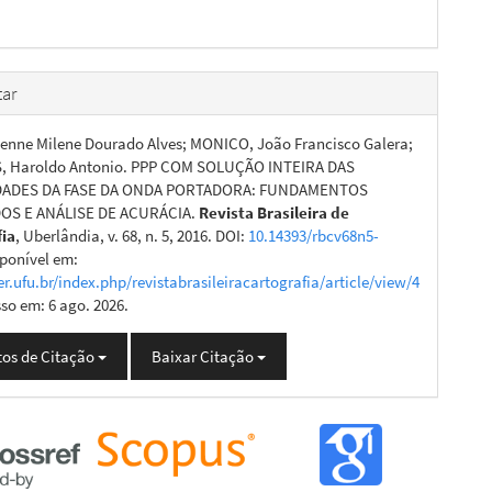
ar
enne Milene Dourado Alves; MONICO, João Francisco Galera;
 Haroldo Antonio. PPP COM SOLUÇÃO INTEIRA DAS
DADES DA FASE DA ONDA PORTADORA: FUNDAMENTOS
OS E ANÁLISE DE ACURÁCIA.
Revista Brasileira de
fia
, Uberlândia, v. 68, n. 5, 2016. DOI:
10.14393/rbcv68n5-
sponível em:
er.ufu.br/index.php/revistabrasileiracartografia/article/view/4
sso em: 6 ago. 2026.
os de Citação
Baixar Citação