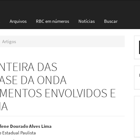
l
Arquivos
RBC em números
Notícias
Buscar
E
Artigos
S
NTEIRA DAS
ASE DA ONDA
MENTOS ENVOLVIDOS E
IA
eúdo
lene Dourado Alves Lima
 Estadual Paulista