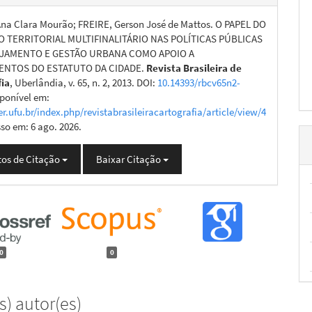
a Clara Mourão; FREIRE, Gerson José de Mattos. O PAPEL DO
 TERRITORIAL MULTIFINALITÁRIO NAS POLÍTICAS PÚBLICAS
EJAMENTO E GESTÃO URBANA COMO APOIO A
ENTOS DO ESTATUTO DA CIDADE.
Revista Brasileira de
fia
, Uberlândia, v. 65, n. 2, 2013. DOI:
10.14393/rbcv65n2-
sponível em:
er.ufu.br/index.php/revistabrasileiracartografia/article/view/4
sso em: 6 ago. 2026.
os de Citação
Baixar Citação
0
0
) autor(es)