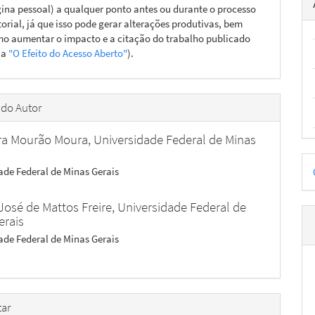
ina pessoal) a qualquer ponto antes ou durante o processo
torial, já que isso pode gerar alterações produtivas, bem
o aumentar o impacto e a citação do trabalho publicado
ja
"O Efeito do Acesso Aberto"
).
 do Autor
ra Mourão Moura,
Universidade Federal de Minas
D
ade Federal de Minas Gerais
p
José de Mattos Freire,
Universidade Federal de
erais
ade Federal de Minas Gerais
ar