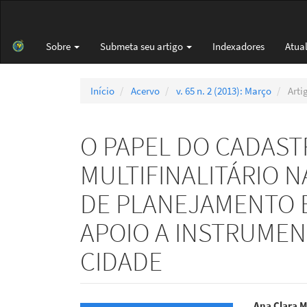
Navegação
Principal
Conteúdo
Sobre
Submeta seu artigo
Indexadores
Atua
principal
Barra
Lateral
Início
Acervo
v. 65 n. 2 (2013): Março
Arti
O PAPEL DO CADAST
MULTIFINALITÁRIO N
DE PLANEJAMENTO 
APOIO A INSTRUMEN
CIDADE
Ana Clara 