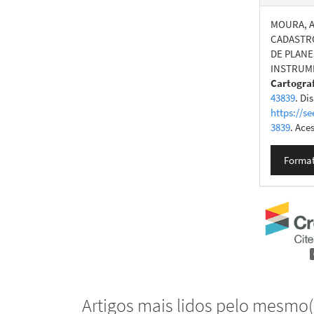
MOURA, An
CADASTRO
DE PLAN
INSTRUM
Cartogra
43839
. Di
https://se
3839
. Ace
Format
Artigos mais lidos pelo mesmo(s