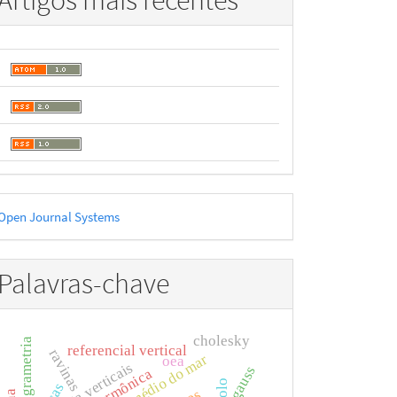
Artigos mais recentes
esenvolvido
Open Journal Systems
or
Palavras-chave
cholesky
fotogrametria
referencial vertical
ravinas
oea
data verticais
gauss