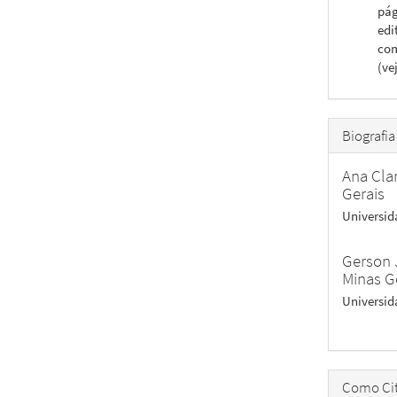
pág
edi
com
(ve
Biografia
Ana Cla
Gerais
Universid
Gerson 
Minas G
Universid
Como Cit