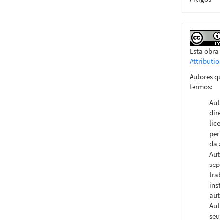
Esta obra
Attributi
Autores q
termos:
Aut
dir
lic
per
da 
Aut
sep
tra
ins
aut
Aut
seu