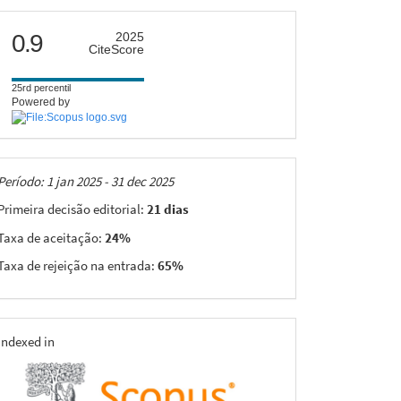
citescore
0.9
2025
CiteScore
25rd percentil
Powered by
Taxas
Período: 1 jan 2025 - 31 dec 2025
Primeira decisão editorial:
21 dias
Taxa de aceitação:
24%
Taxa de rejeição na entrada:
65%
indexing
Indexed in