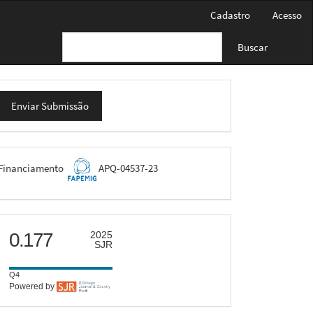
Cadastro
Acesso
Buscar
nviar
Enviar Submissão
ubmissão
FAPEMIG
Financiamento
APQ-04537-23
scimago
0.177
2025
SJR
Q4
Powered by