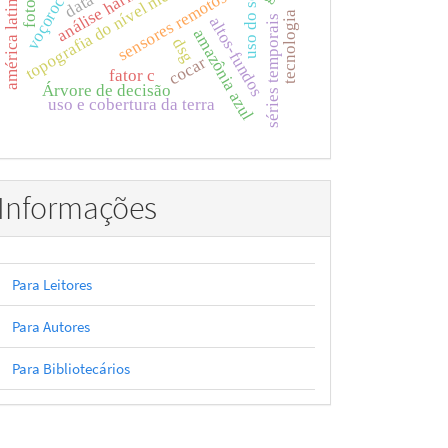
topografia do nível médio do mar
análise harmônica
uso do solo
voçorocas
sensores remotos
américa latina
tecnologia
séries temporais
altos-fundos
amazônia azul
dsg
cocar
fator c
Árvore de decisão
uso e cobertura da terra
Informações
Para Leitores
Para Autores
Para Bibliotecários