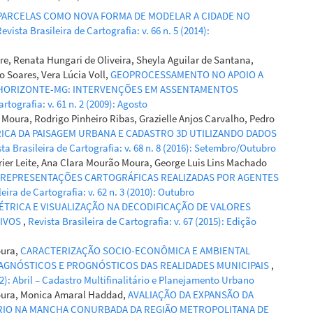
PARCELAS COMO NOVA FORMA DE MODELAR A CIDADE NO
evista Brasileira de Cartografia: v. 66 n. 5 (2014):
re, Renata Hungari de Oliveira, Sheyla Aguilar de Santana,
io Soares, Vera Lúcia Voll,
GEOPROCESSAMENTO NO APOIO A
O HORIZONTE-MG: INTERVENÇÕES EM ASSENTAMENTOS
rtografia: v. 61 n. 2 (2009): Agosto
oura, Rodrigo Pinheiro Ribas, Grazielle Anjos Carvalho, Pedro
CA DA PAISAGEM URBANA E CADASTRO 3D UTILIZANDO DADOS
ta Brasileira de Cartografia: v. 68 n. 8 (2016): Setembro/Outubro
Brier Leite, Ana Clara Mourão Moura, George Luis Lins Machado
 REPRESENTAÇÕES CARTOGRÁFICAS REALIZADAS POR AGENTES
eira de Cartografia: v. 62 n. 3 (2010): Outubro
TRICA E VISUALIZAÇÃO NA DECODIFICAÇÃO DE VALORES
TIVOS
,
Revista Brasileira de Cartografia: v. 67 (2015): Edição
oura,
CARACTERIZAÇÃO SOCIO-ECONÔMICA E AMBIENTAL
AGNÓSTICOS E PROGNÓSTICOS DAS REALIDADES MUNICIPAIS
,
012): Abril – Cadastro Multifinalitário e Planejamento Urbano
Moura, Monica Amaral Haddad,
AVALIAÇÃO DA EXPANSÃO DA
IO NA MANCHA CONURBADA DA REGIÃO METROPOLITANA DE