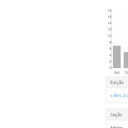
Downloads
Detal
Edição
do
v. 65 n. 2
artigo
Seção
Artigos