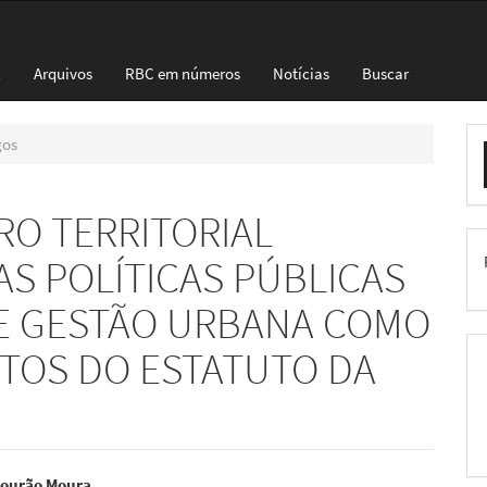
l
Arquivos
RBC em números
Notícias
Buscar
E
gos
S
RO TERRITORIAL
AS POLÍTICAS PÚBLICAS
E GESTÃO URBANA COMO
TOS DO ESTATUTO DA
Mourão Moura