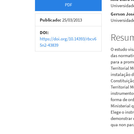
Barra
Cont
PDF
Universidade
lateral
do
Gerson José
de
artigo
Publicado:
25/03/2013
Universidade
artigos
princi
DOI:
Resu
https://doi.org/10.14393/rbcv6
5n2-43839
O estudo vis
das normativ
para a promu
Territorial 
instalação d
Constituição
Territorial 
instrumentos
forma de ord
Ministerial q
Elege o inst
demonstrar q
qua non para