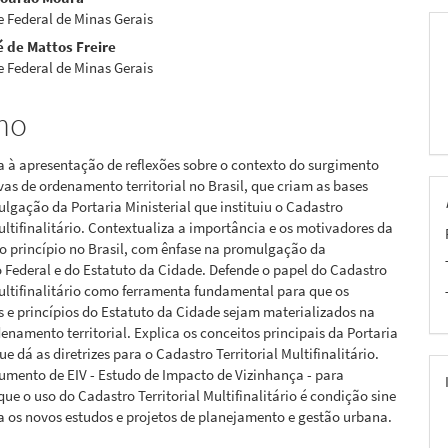
eúdo
 Federal de Minas Gerais
 de Mattos Freire
 Federal de Minas Gerais
pal
mo
a à apresentação de reflexões sobre o contexto do surgimento
as de ordenamento territorial no Brasil, que criam as bases
lgação da Portaria Ministerial que instituiu o Cadastro
Multifinalitário. Contextualiza a importância e os motivadores da
o princípio no Brasil, com ênfase na promulgação da
 Federal e do Estatuto da Cidade. Defende o papel do Cadastro
Multifinalitário como ferramenta fundamental para que os
 e princípios do Estatuto da Cidade sejam materializados na
enamento territorial. Explica os conceitos principais da Portaria
ue dá as diretrizes para o Cadastro Territorial Multifinalitário.
rumento de EIV - Estudo de Impacto de Vizinhança - para
ue o uso do Cadastro Territorial Multifinalitário é condição sine
 os novos estudos e projetos de planejamento e gestão urbana.