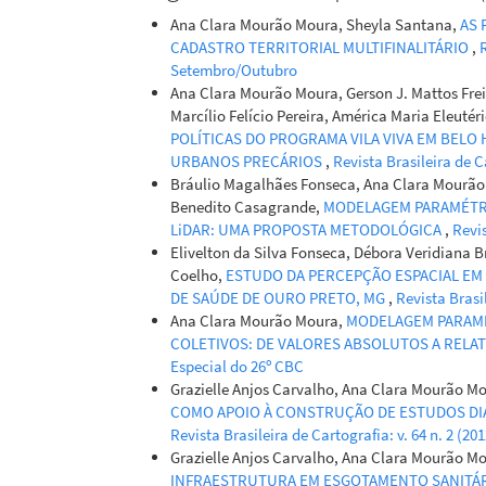
Ana Clara Mourão Moura, Sheyla Santana,
AS 
CADASTRO TERRITORIAL MULTIFINALITÁRIO
,
R
Setembro/Outubro
Ana Clara Mourão Moura, Gerson J. Mattos Frei
Marcílio Felício Pereira, América Maria Eleutér
POLÍTICAS DO PROGRAMA VILA VIVA EM BEL
URBANOS PRECÁRIOS
,
Revista Brasileira de Ca
Bráulio Magalhães Fonseca, Ana Clara Mourão M
Benedito Casagrande,
MODELAGEM PARAMÉTRI
LiDAR: UMA PROPOSTA METODOLÓGICA
,
Revis
Elivelton da Silva Fonseca, Débora Veridiana 
Coelho,
ESTUDO DA PERCEPÇÃO ESPACIAL EM
DE SAÚDE DE OURO PRETO, MG
,
Revista Brasil
Ana Clara Mourão Moura,
MODELAGEM PARAMÉ
COLETIVOS: DE VALORES ABSOLUTOS A RELA
Especial do 26º CBC
Grazielle Anjos Carvalho, Ana Clara Mourão M
COMO APOIO À CONSTRUÇÃO DE ESTUDOS DI
Revista Brasileira de Cartografia: v. 64 n. 2 (2
Grazielle Anjos Carvalho, Ana Clara Mourão 
INFRAESTRUTURA EM ESGOTAMENTO SANITÁR