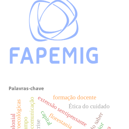
Palavras-chave
formação docente
extensão sentipensante
comunicação
Ética do cuidado
capital
florestania
crise