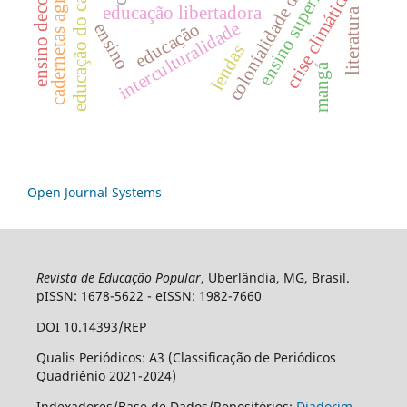
cadernetas agroecológicas
colonialidade do saber
ensino decolonial
educação do campo
ensino superior
crise climática
educação libertadora
literatura
interculturalidade
educação
ensino
lendas
mangá
Open Journal Systems
Revista de Educação Popular
, Uberlândia, MG, Brasil.
pISSN: 1678-5622 - eISSN: 1982-7660
DOI 10.14393/REP
Qualis Periódicos: A3 (Classificação de Periódicos
Quadriênio 2021-2024)
Indexadores/Base de Dados/Repositórios:
Diadorim
,