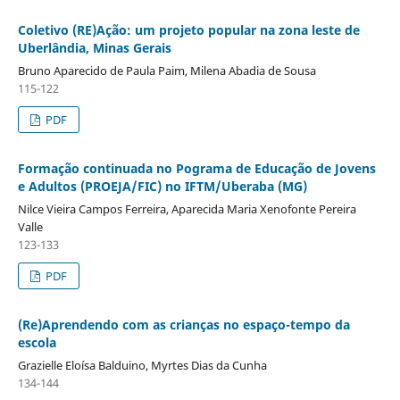
Coletivo (RE)Ação: um projeto popular na zona leste de
Uberlândia, Minas Gerais
Bruno Aparecido de Paula Paim, Milena Abadia de Sousa
115-122
PDF
Formação continuada no Pograma de Educação de Jovens
e Adultos (PROEJA/FIC) no IFTM/Uberaba (MG)
Nilce Vieira Campos Ferreira, Aparecida Maria Xenofonte Pereira
Valle
123-133
PDF
(Re)Aprendendo com as crianças no espaço-tempo da
escola
Grazielle Eloísa Balduino, Myrtes Dias da Cunha
134-144