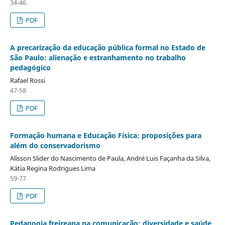
34-46
PDF
A precarização da educação pública formal no Estado de
São Paulo: alienação e estranhamento no trabalho
pedagógico
Rafael Rossi
47-58
PDF
Formação humana e Educação Física: proposições para
além do conservadorismo
Alisson Slider do Nascimento de Paula, André Luis Façanha da Silva,
Kátia Regina Rodrigues Lima
59-77
PDF
Pedagogia freireana na comunicação: diversidade e saúde