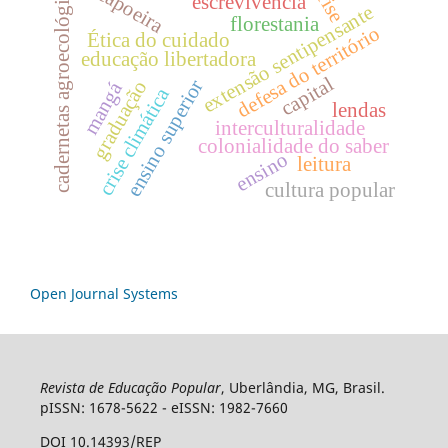
cadernetas agroecológicas
crise
capoeira
escrevivência
extensão sentipensante
florestania
defesa do território
Ética do cuidado
educação libertadora
capital
ensino superior
graduação
mangá
crise climática
lendas
interculturalidade
colonialidade do saber
ensino
leitura
cultura popular
Open Journal Systems
Revista de Educação Popular
, Uberlândia, MG, Brasil.
pISSN: 1678-5622 - eISSN: 1982-7660
DOI 10.14393/REP