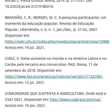
Rurais 2. Ponta Grossa: Atena, 2019. p. 217-237. Doi:
10.22533/at.ed.31219180214.
BRANDÃO, C. R.; BORGES, M. C. A pesquisa participante: um
momento da educação popular. Revista de Educação
Popular, Uberlândia, v. 6, n. 1, jan./dez., p. 51-62, 2007.
Disponível em:
https://seer.ufu.br/index.php/reveducpop/article/view/19988
.
Acesso em: 14 jul. 2021.
CHILE, S. Fome aumenta no mundo e na América Latina e no
Caribe pelo terceiro ano consecutivo. FAO, Roma, 11 de
setembro de 2018. Disponível em:
https://www.fao.org/americas/noticias/ver/pt/c/1152189/
.
Acesso em: 12 jul. 2021.
COMUNIDADE QUE SUSTENTA A AGRICULTURA. Onde está o
CSA? 2021. Disponível em:
http://www.csabrasil.org/csa/
.
Acesso em: 10 jan. 2021.