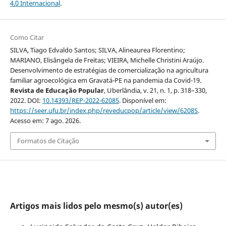
4.0 Internacional
.
Como Citar
SILVA, Tiago Edvaldo Santos; SILVA, Alineaurea Florentino;
MARIANO, Elisângela de Freitas; VIEIRA, Michelle Christini Araújo.
Desenvolvimento de estratégias de comercialização na agricultura
familiar agroecológica em Gravatá-PE na pandemia da Covid-19.
Revista de Educação Popular
, Uberlândia, v. 21, n. 1, p. 318–330,
2022. DOI:
10.14393/REP-2022-62085
. Disponível em:
https://seer.ufu.br/index.php/reveducpop/article/view/62085
.
Acesso em: 7 ago. 2026.
Formatos de Citação
Artigos mais lidos pelo mesmo(s) autor(es)