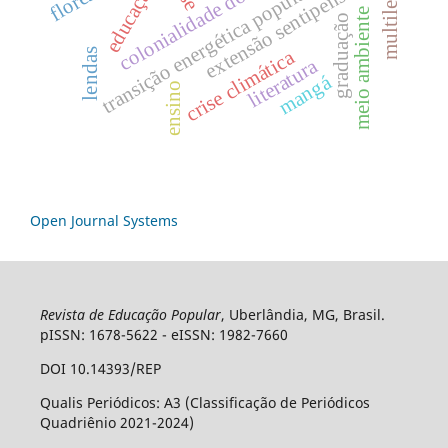
colonialidade do saber
extensão sentipensante
transição energética popular
meio ambiente
graduação
crise climática
lendas
literatura
mangá
ensino
Open Journal Systems
Revista de Educação Popular
, Uberlândia, MG, Brasil.
pISSN: 1678-5622 - eISSN: 1982-7660
DOI 10.14393/REP
Qualis Periódicos: A3 (Classificação de Periódicos
Quadriênio 2021-2024)