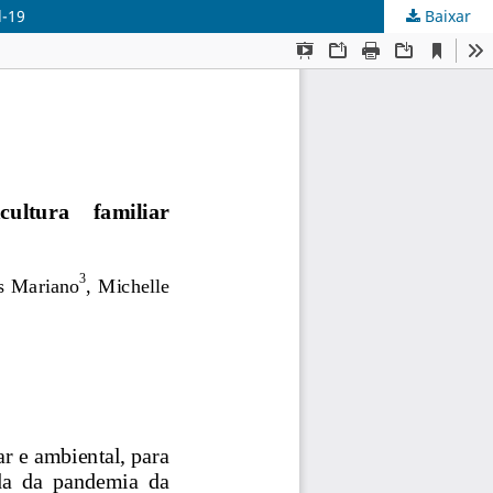
d-19
Baixar