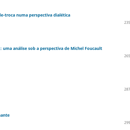
de-troca numa perspectiva dialética
235
o: uma análise sob a perspectiva de Michel Foucault
265
287
nante
299