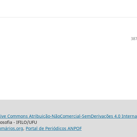
387
tive Commons Atribuição-NãoComercial-SemDerivações 4.0 Interna
losofia - IFILO/UFU
umários.org
,
Portal de Periódicos ANPOF