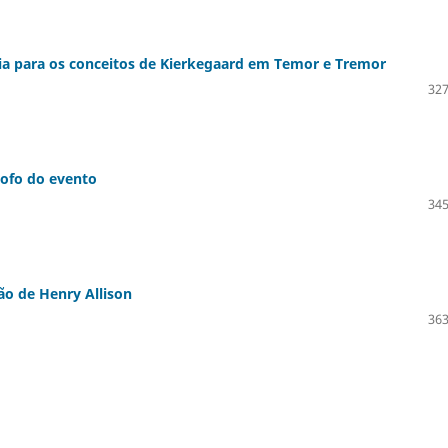
ia para os conceitos de Kierkegaard em Temor e Tremor
327
sofo do evento
345
ão de Henry Allison
363