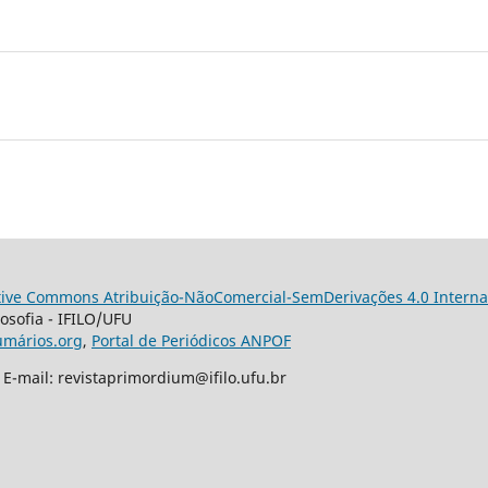
tive Commons Atribuição-NãoComercial-SemDerivações 4.0 Interna
losofia - IFILO/UFU
umários.org
,
Portal de Periódicos ANPOF
-mail: revistaprimordium@ifilo.ufu.br