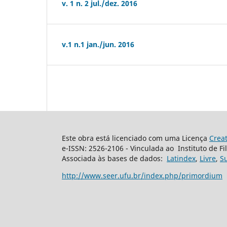
v. 1 n. 2 jul./dez. 2016
v.1 n.1 jan./jun. 2016
Este obra está licenciado com uma Licença
Crea
e-ISSN: 2526-2106 - Vinculada ao Instituto de Fi
Associada às bases de dados:
Latindex
,
Livre
,
S
http://www.seer.ufu.br/index.php/primordium
E