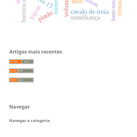
burrico de troia
número 14
volume 5
belo
hípias
cavalo de troia
platão
semelhança
Artigos mais recentes
Navegar
Navegar a categoria