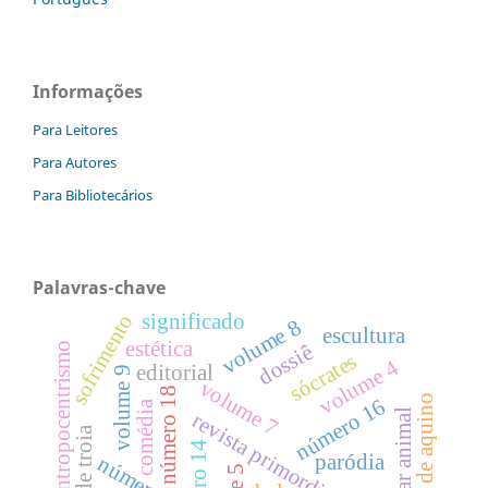
Informações
Para Leitores
Para Autores
Para Bibliotecários
Palavras-chave
significado
sofrimento
volume 8
escultura
estética
antropocentrismo
dossiê
sócrates
volume 4
editorial
volume 9
volume 7
número 18
tomás de aquino
número 16
comédia
bem-estar animal
revista primordium
paródia
número 15