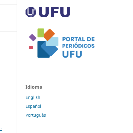
Idioma
English
Español
Português
a
-