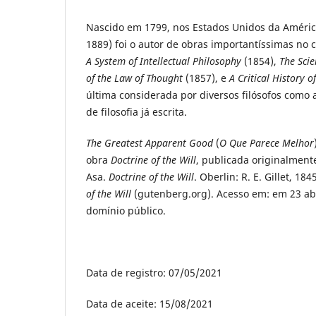
Nascido em 1799, nos Estados Unidos da Améric
1889) foi o autor de obras importantíssimas no 
A System of Intellectual Philosophy
(1854),
The Scie
of the Law of Thought
(1857), e
A Critical History o
última considerada por diversos filósofos como
de filosofia já escrita.
The Greatest Apparent Good
(
O Que Parece Melhor
obra
Doctrine of the Will
, publicada originalmen
Asa.
Doctrine of the Will
. Oberlin: R. E. Gillet, 1
of the Will
(gutenberg.org). Acesso em: em 23 abr
domínio público.
Data de registro: 07/05/2021
Data de aceite: 15/08/2021