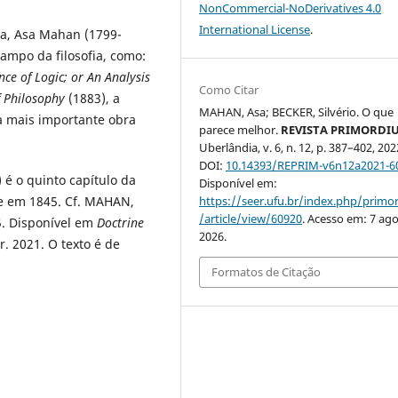
NonCommercial-NoDerivatives 4.0
International License
.
a, Asa Mahan (1799-
campo da filosofia, como:
nce of Logic; or An Analysis
Como Citar
f Philosophy
(1883), a
MAHAN, Asa; BECKER, Silvério. O que
 a mais importante obra
parece melhor.
REVISTA PRIMORDI
Uberlândia, v. 6, n. 12, p. 387–402, 202
DOI:
10.14393/REPRIM-v6n12a2021-6
) é o quinto capítulo da
Disponível em:
te em 1845. Cf. MAHAN,
https://seer.ufu.br/index.php/prim
/article/view/60920
. Acesso em: 7 ago
845. Disponível em
Doctrine
2026.
. 2021. O texto é de
Formatos de Citação