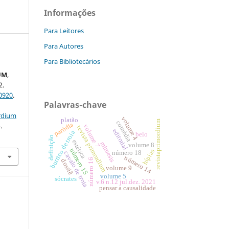
Informações
Para Leitores
Para Autores
Para Bibliotecários
UM
,
2.
0920
.
Palavras-chave
ordium
volume 4
platão
revistaprimordium
comédia
paródia
.
volume 7
revista primordium
editorial
burrico de troia
belo
definição
estética
mimesis
volume 8
número 15
hípias
número 18
cavalo de troia
número 14
número 16
dossiê
volume 9
volume 5
sócrates
v.6 n.12 jul.dez. 2021
pensar a causalidade