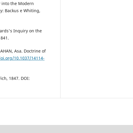
y into the Modern
ny: Backus e Whiting,
ards's Inquiry on the
1841.
AHAN, Asa. Doctrine of
doi.org/10.1037/14114-
Fich, 1847. DOI: