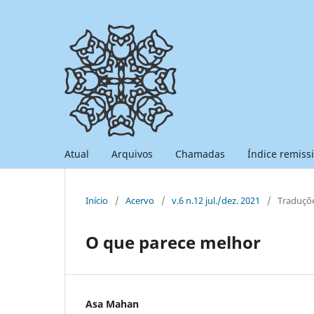
Atual
Arquivos
Chamadas
Índice remiss
Início
/
Acervo
/
v.6 n.12 jul./dez. 2021
/
Traduçõ
O que parece melhor
Asa Mahan