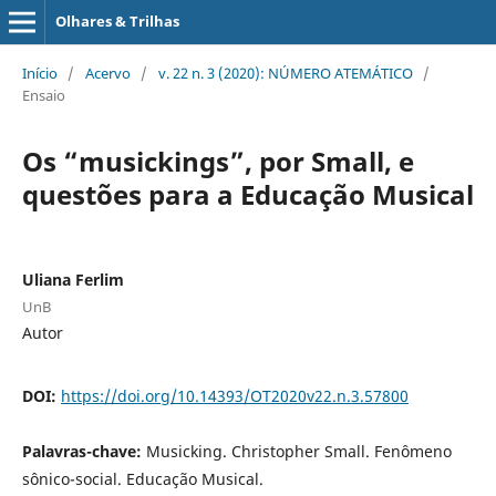
Olhares & Trilhas
Início
/
Acervo
/
v. 22 n. 3 (2020): NÚMERO ATEMÁTICO
/
Ensaio
Os “musickings”, por Small, e
questões para a Educação Musical
Uliana Ferlim
UnB
Autor
DOI:
https://doi.org/10.14393/OT2020v22.n.3.57800
Palavras-chave:
Musicking. Christopher Small. Fenômeno
sônico-social. Educação Musical.