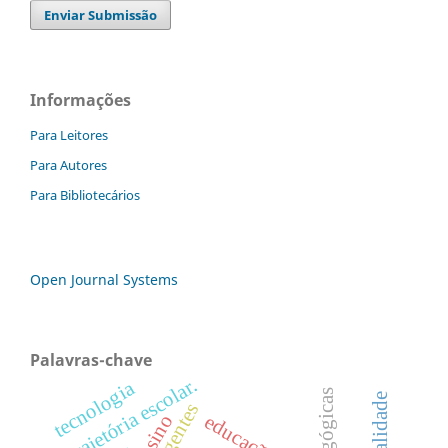
Enviar Submissão
Informações
Para Leitores
Para Autores
Para Bibliotecários
Open Journal Systems
Palavras-chave
trajetória escolar.
tecnologia
sexualidade
educação
ensino