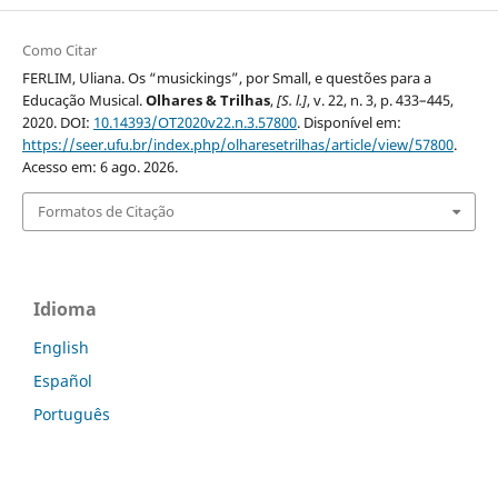
Como Citar
FERLIM, Uliana. Os “musickings”, por Small, e questões para a
Educação Musical.
Olhares & Trilhas
,
[S. l.]
, v. 22, n. 3, p. 433–445,
2020. DOI:
10.14393/OT2020v22.n.3.57800
. Disponível em:
https://seer.ufu.br/index.php/olharesetrilhas/article/view/57800
.
Acesso em: 6 ago. 2026.
Formatos de Citação
Idioma
English
Español
Português