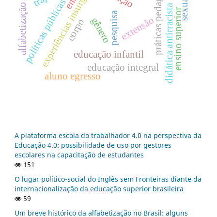
práticas pedagógicas
experiências insurgentes
políticas públicas
alfabetização
didática antirracista
ensino superior
pesquisa
extensão
gênero
corpo
educação infantil
educação integral
aluno egresso
A plataforma escola do trabalhador 4.0 na perspectiva da
Educação 4.0: possibilidade de uso por gestores
escolares na capacitação de estudantes
151
O lugar político-social do Inglês sem Fronteiras diante da
internacionalização da educação superior brasileira
59
Um breve histórico da alfabetização no Brasil: alguns